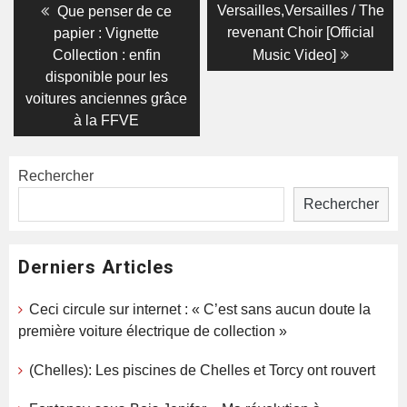
Navigation
Previous
Next
Versailles,Versailles / The
Que penser de ce
post:
post:
de
revenant Choir [Official
papier : Vignette
Collection : enfin
Music Video]
l’article
disponible pour les
voitures anciennes grâce
à la FFVE
Rechercher
Rechercher
Derniers Articles
Ceci circule sur internet : « C’est sans aucun doute la
première voiture électrique de collection »
(Chelles): Les piscines de Chelles et Torcy ont rouvert