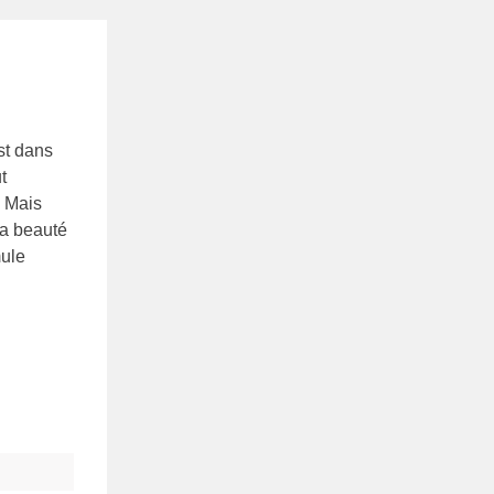
st dans
t
. Mais
la beauté
mule