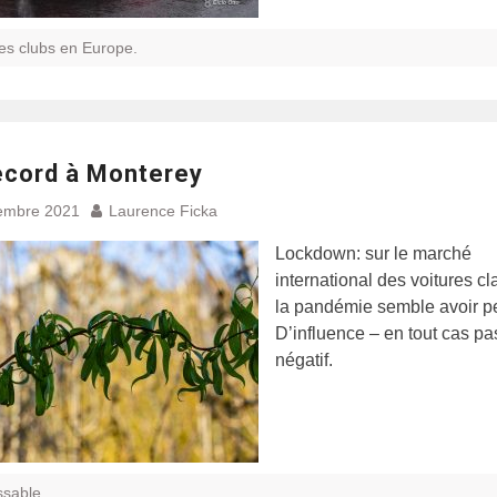
es clubs en Europe.
record à Monterey
embre 2021
Laurence Ficka
Lockdown: sur le marché
international des voitures cl
la pandémie semble avoir p
D’influence – en tout cas p
négatif.
ssable