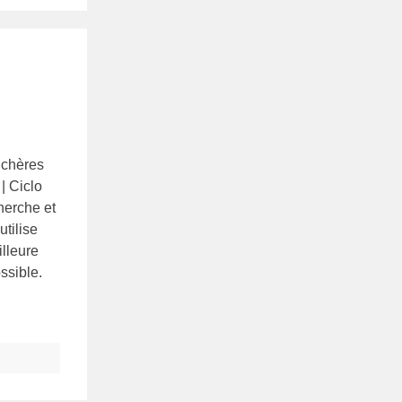
nchères
| Ciclo
herche et
utilise
illeure
ssible.