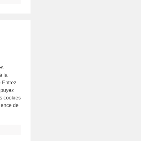
es
à la
o Entrez
ppuyez
es cookies
rience de