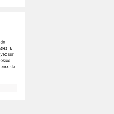
 de
trez la
uyez sur
ookies
rience de