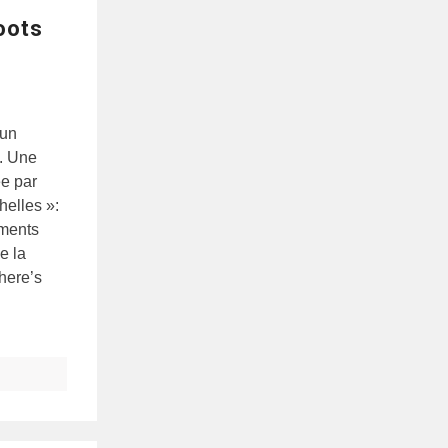
oots
 un
. Une
e par
helles »:
éments
e la
Where’s