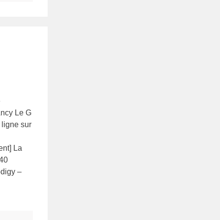
e
 Ancy Le G
ligne sur
ent] La
:40
odigy –