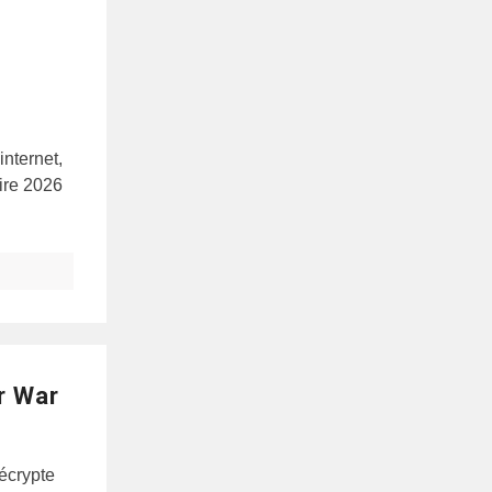
internet,
aire 2026
r War
écrypte