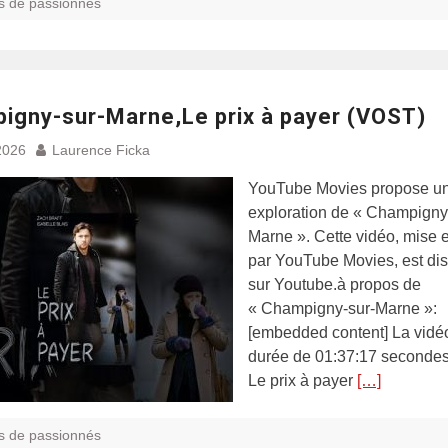
s de passionnés
igny-sur-Marne,Le prix à payer (VOST)
2026
Laurence Ficka
YouTube Movies propose u
exploration de « Champigny
Marne ». Cette vidéo, mise e
par YouTube Movies, est di
sur Youtube.à propos de
« Champigny-sur-Marne »:
[embedded content] La vidé
durée de 01:37:17 secondes,
Le prix à payer
[…]
s de passionnés