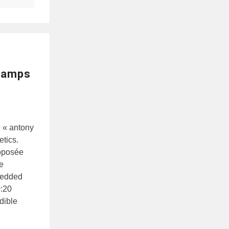
Champs
 « antony
etics.
oposée
de
bedded
0:20
edible