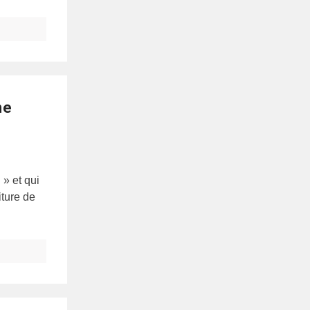
ne
 » et qui
iture de