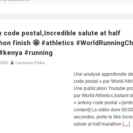
 code postal,Incredible salute at half
hon finish 🤩 #athletics #WorldRunning
 #kenya #running
2026
Laurence Ficka
Une analyse approfondie de
code postal » par World Athl
Une publication Youtube pr
par World Athletics.traitant 
« antony code postal »:[em
content] La vidéo dure 00:0
secondes, porte le titre Incr
salute at half marathon
[…]