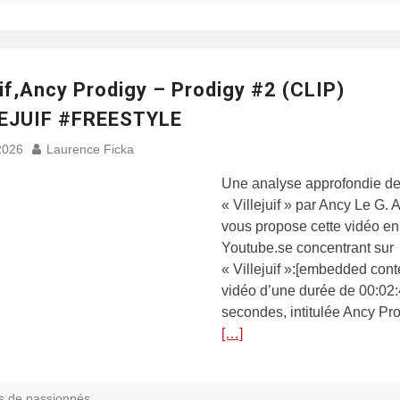
uif,Ancy Prodigy – Prodigy #2 (CLIP)
EJUIF #FREESTYLE
2026
Laurence Ficka
Une analyse approfondie d
« Villejuif » par Ancy Le G.
vous propose cette vidéo en 
Youtube.se concentrant sur
« Villejuif »:[embedded cont
vidéo d’une durée de 00:02
secondes, intitulée Ancy Pr
[…]
s de passionnés