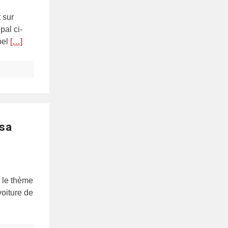
 sur
pal ci-
abel
[…]
 sa
t le thème
voiture de