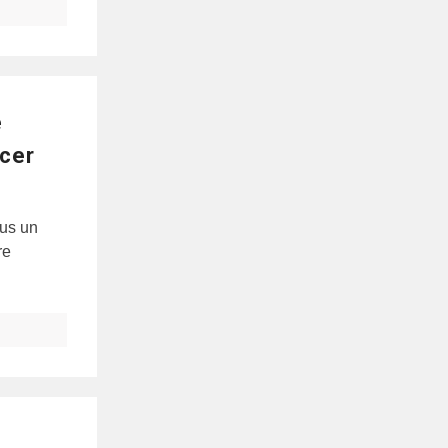
e
ncer
ous un
re