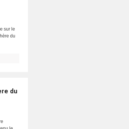
e sur le
chère du
ère du
re
tenu le