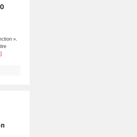
00
ection ».
tre
]
on