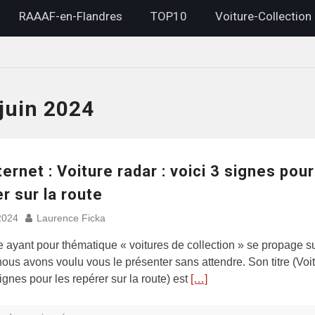
RAAAF-en-Flandres
TOP10
Voiture-Collection
juin 2024
ternet : Voiture radar : voici 3 signes pour
r sur la route
2024
Laurence Ficka
le ayant pour thématique « voitures de collection » se propage s
 nous avons voulu vous le présenter sans attendre. Son titre (Voi
signes pour les repérer sur la route) est
[…]