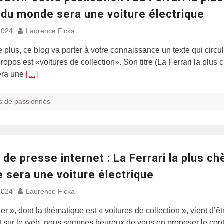
 du monde sera une voiture électrique
2024
Laurence Ficka
e plus, ce blog va porter à votre connaissance un texte qui circul
ropos est «voitures de collection». Son titre (La Ferrari la plus 
era une
[…]
s de passionnés
de presse internet : La Ferrari la plus ch
 sera une voiture électrique
2024
Laurence Ficka
er », dont la thématique est « voitures de collection », vient d’êt
t sur le web, nous sommes heureux de vous en proposer le con