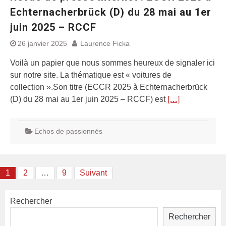
Echternacherbrück (D) du 28 mai au 1er
juin 2025 – RCCF
26 janvier 2025
Laurence Ficka
Voilà un papier que nous sommes heureux de signaler ici
sur notre site. La thématique est « voitures de
collection ».Son titre (ECCR 2025 à Echternacherbrück
(D) du 28 mai au 1er juin 2025 – RCCF) est
[…]
Echos de passionnés
Pagination
1
2
…
9
Suivant
des
Rechercher
publications
Rechercher