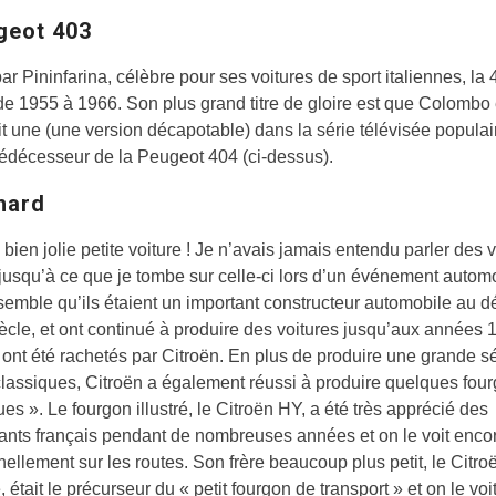
geot 403
r Pininfarina, célèbre pour ses voitures de sport italiennes, la 
de 1955 à 1966. Son plus grand titre de gloire est que Colombo
t une (une version décapotable) dans la série télévisée populair
prédécesseur de la Peugeot 404 (ci-dessus).
hard
 bien jolie petite voiture ! Je n’avais jamais entendu parler des 
usqu’à ce que je tombe sur celle-ci lors d’un événement autom
l semble qu’ils étaient un important constructeur automobile au d
cle, et ont continué à produire des voitures jusqu’aux années 
 ont été rachetés par Citroën. En plus de produire une grande s
classiques, Citroën a également réussi à produire quelques fou
ues ». Le fourgon illustré, le Citroën HY, a été très apprécié des
nts français pendant de nombreuses années et on le voit enco
ellement sur les routes. Son frère beaucoup plus petit, le Citro
 était le précurseur du « petit fourgon de transport » et on le voi