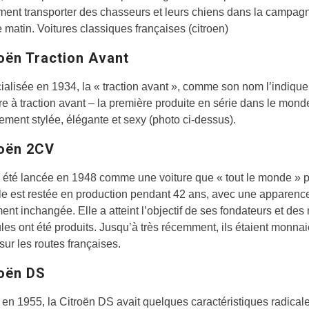
ment transporter des chasseurs et leurs chiens dans la campagn
matin. Voitures classiques françaises (citroen)
roën Traction Avant
lisée en 1934, la « traction avant », comme son nom l’indique,
re à traction avant – la première produite en série dans le monde
lement stylée, élégante et sexy (photo ci-dessus).
roën 2CV
 été lancée en 1948 comme une voiture que « tout le monde » p
 Elle est restée en production pendant 42 ans, avec une apparenc
ent inchangée. Elle a atteint l’objectif de ses fondateurs et des 
les ont été produits. Jusqu’à très récemment, ils étaient monnai
sur les routes françaises.
roën DS
e en 1955, la Citroën DS avait quelques caractéristiques radicale