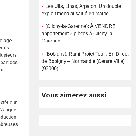
Les Ulis, Linas, Arpajon; Un double
exploit mondial salué en mairie
(Clichy-la-Garenne): À VENDRE
appartement 3 pièces à Clichy-la-
Delage
Garenne
erres
(Bobigny): Rami Projet Tour : En Direct
lusieurs
de Bobigny – Normandie [Centre Ville]
upart des
(93000)
ix
Vous aimerez aussi
xtérieur
’Afrique,
roduction
ombreuses