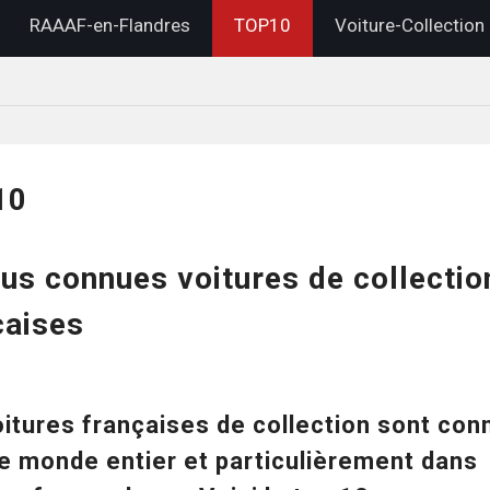
RAAAF-en-Flandres
TOP10
Voiture-Collection
10
lus connues voitures de collectio
çaises
oitures françaises de collection sont co
le monde entier et particulièrement dans