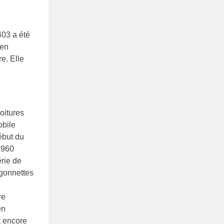
403 a été
 en
e. Elle
voitures
obile
ébut du
1960
érie de
rgonnettes
re
ën
t encore