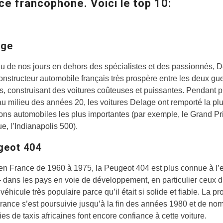
ce francophone. Voici le top 10:
age
 de nos jours en dehors des spécialistes et des passionnés, 
constructeur automobile français très prospère entre les deux gu
, construisant des voitures coûteuses et puissantes. Pendant p
u milieu des années 20, les voitures Delage ont remporté la pl
ons automobiles les plus importantes (par exemple, le Grand Pr
ue, l’Indianapolis 500).
geot 404
en France de 1960 à 1975, la Peugeot 404 est plus connue à l’e
 dans les pays en voie de développement, en particulier ceux d
 véhicule très populaire parce qu’il était si solide et fiable. La p
rance s’est poursuivie jusqu’à la fin des années 1980 et de n
s de taxis africaines font encore confiance à cette voiture.