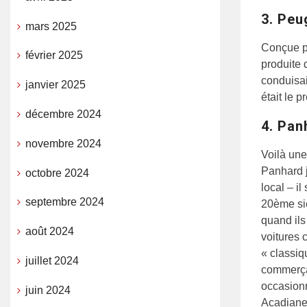
3. Peu
mars 2025
Conçue pa
février 2025
produite 
conduisai
janvier 2025
était le 
décembre 2024
4. Pan
novembre 2024
Voilà une
Panhard j
octobre 2024
local – i
septembre 2024
20ème siè
quand ils
août 2024
voitures 
« classiq
juillet 2024
commerça
occasionn
juin 2024
Acadiane,