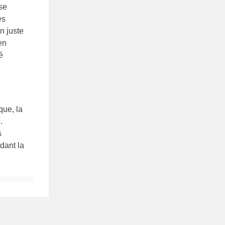
use
es
n juste
en
é
que, la
.
s
ndant la