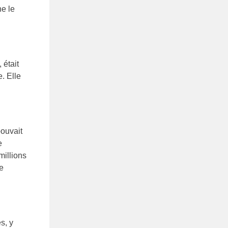
e le
 était
. Elle
ouvait
e
millions
e
s, y