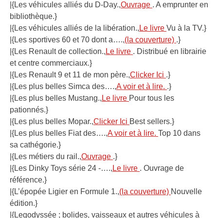
|{Les véhicules alliés du D-Day.,
Ouvrage
. A emprunter en
bibliothèque.}
|{Les véhicules alliés de la libération.,
Le livre
Vu à la TV.}
|{Les sportives 60 et 70 dont a….,
(la couverture)
.}
|{Les Renault de collection.,
Le livre
. Distribué en librairie
et centre commerciaux.}
|{Les Renault 9 et 11 de mon père.,
Clicker Ici
.}
|{Les plus belles Simca des….,
A voir et à lire.
.}
|{Les plus belles Mustang.,
Le livre
Pour tous les
pationnés.}
|{Les plus belles Mopar.,
Clicker Ici
Best sellers.}
|{Les plus belles Fiat des….,
A voir et à lire.
Top 10 dans
sa cathégorie.}
|{Les métiers du rail.,
Ouvrage
.}
|{Les Dinky Toys série 24 -….,
Le livre
. Ouvrage de
référence.}
|{L’épopée Ligier en Formule 1.,
(la couverture)
Nouvelle
édition.}
|{Legodyssée ; bolides, vaisseaux et autres véhicules à