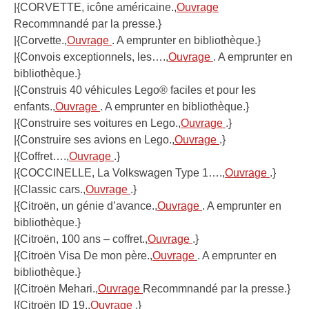
|{CORVETTE, icône américaine.,
Ouvrage
Recommnandé par la presse.}
|{Corvette.,
Ouvrage
. A emprunter en bibliothèque.}
|{Convois exceptionnels, les….,
Ouvrage
. A emprunter en
bibliothèque.}
|{Construis 40 véhicules Lego® faciles et pour les
enfants.,
Ouvrage
. A emprunter en bibliothèque.}
|{Construire ses voitures en Lego.,
Ouvrage
.}
|{Construire ses avions en Lego.,
Ouvrage
.}
|{Coffret….,
Ouvrage
.}
|{COCCINELLE, La Volkswagen Type 1….,
Ouvrage
.}
|{Classic cars.,
Ouvrage
.}
|{Citroën, un génie d’avance.,
Ouvrage
. A emprunter en
bibliothèque.}
|{Citroën, 100 ans – coffret.,
Ouvrage
.}
|{Citroën Visa De mon père.,
Ouvrage
. A emprunter en
bibliothèque.}
|{Citroën Mehari.,
Ouvrage
Recommnandé par la presse.}
|{Citroën ID 19.,
Ouvrage
.}