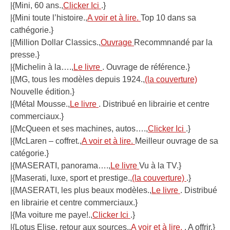
|{Mini, 60 ans.,
Clicker Ici
.}
|{Mini toute l’histoire.,
A voir et à lire.
Top 10 dans sa
cathégorie.}
|{Million Dollar Classics.,
Ouvrage
Recommnandé par la
presse.}
|{Michelin à la….,
Le livre
. Ouvrage de référence.}
|{MG, tous les modèles depuis 1924.,
(la couverture)
Nouvelle édition.}
|{Métal Mousse.,
Le livre
. Distribué en librairie et centre
commerciaux.}
|{McQueen et ses machines, autos….,
Clicker Ici
.}
|{McLaren – coffret.,
A voir et à lire.
Meilleur ouvrage de sa
catégorie.}
|{MASERATI, panorama….,
Le livre
Vu à la TV.}
|{Maserati, luxe, sport et prestige.,
(la couverture)
.}
|{MASERATI, les plus beaux modèles.,
Le livre
. Distribué
en librairie et centre commerciaux.}
|{Ma voiture me paye!.,
Clicker Ici
.}
|{Lotus Elise, retour aux sources.,
A voir et à lire.
. A offrir.}