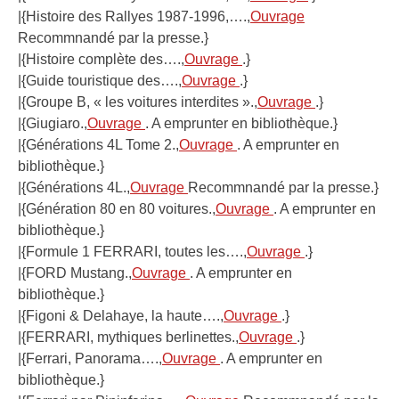
|{Histoire des Rallyes 1987-1996,….,
Ouvrage
Recommnandé par la presse.}
|{Histoire complète des….,
Ouvrage
.}
|{Guide touristique des….,
Ouvrage
.}
|{Groupe B, « les voitures interdites ».,
Ouvrage
.}
|{Giugiaro.,
Ouvrage
. A emprunter en bibliothèque.}
|{Générations 4L Tome 2.,
Ouvrage
. A emprunter en
bibliothèque.}
|{Générations 4L.,
Ouvrage
Recommnandé par la presse.}
|{Génération 80 en 80 voitures.,
Ouvrage
. A emprunter en
bibliothèque.}
|{Formule 1 FERRARI, toutes les….,
Ouvrage
.}
|{FORD Mustang.,
Ouvrage
. A emprunter en
bibliothèque.}
|{Figoni & Delahaye, la haute….,
Ouvrage
.}
|{FERRARI, mythiques berlinettes.,
Ouvrage
.}
|{Ferrari, Panorama….,
Ouvrage
. A emprunter en
bibliothèque.}