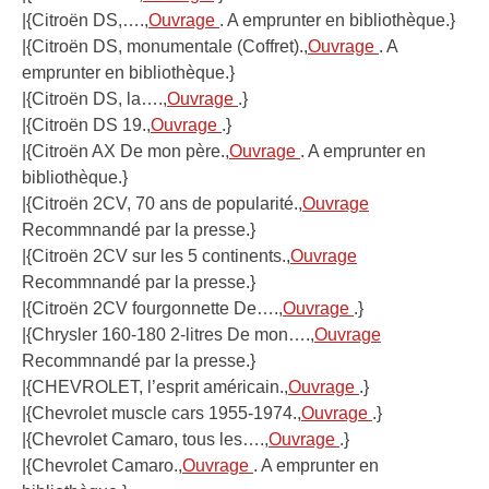
|{Citroën DS,….,
Ouvrage
. A emprunter en bibliothèque.}
|{Citroën DS, monumentale (Coffret).,
Ouvrage
. A
emprunter en bibliothèque.}
|{Citroën DS, la….,
Ouvrage
.}
|{Citroën DS 19.,
Ouvrage
.}
|{Citroën AX De mon père.,
Ouvrage
. A emprunter en
bibliothèque.}
|{Citroën 2CV, 70 ans de popularité.,
Ouvrage
Recommnandé par la presse.}
|{Citroën 2CV sur les 5 continents.,
Ouvrage
Recommnandé par la presse.}
|{Citroën 2CV fourgonnette De….,
Ouvrage
.}
|{Chrysler 160-180 2-litres De mon….,
Ouvrage
Recommnandé par la presse.}
|{CHEVROLET, l’esprit américain.,
Ouvrage
.}
|{Chevrolet muscle cars 1955-1974.,
Ouvrage
.}
|{Chevrolet Camaro, tous les….,
Ouvrage
.}
|{Chevrolet Camaro.,
Ouvrage
. A emprunter en