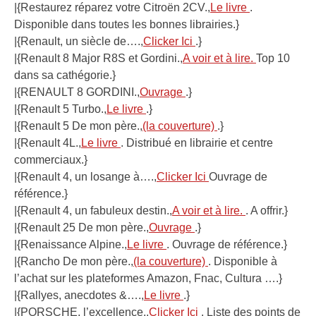
|{Restaurez réparez votre Citroën 2CV.,
Le livre
.
Disponible dans toutes les bonnes librairies.}
|{Renault, un siècle de….,
Clicker Ici
.}
|{Renault 8 Major R8S et Gordini.,
A voir et à lire.
Top 10
dans sa cathégorie.}
|{RENAULT 8 GORDINI.,
Ouvrage
.}
|{Renault 5 Turbo.,
Le livre
.}
|{Renault 5 De mon père.,
(la couverture)
.}
|{Renault 4L.,
Le livre
. Distribué en librairie et centre
commerciaux.}
|{Renault 4, un losange à….,
Clicker Ici
Ouvrage de
référence.}
|{Renault 4, un fabuleux destin.,
A voir et à lire.
. A offrir.}
|{Renault 25 De mon père.,
Ouvrage
.}
|{Renaissance Alpine.,
Le livre
. Ouvrage de référence.}
|{Rancho De mon père.,
(la couverture)
. Disponible à
l’achat sur les plateformes Amazon, Fnac, Cultura ….}
|{Rallyes, anecdotes &….,
Le livre
.}
|{PORSCHE, l’excellence.,
Clicker Ici
. Liste des points de