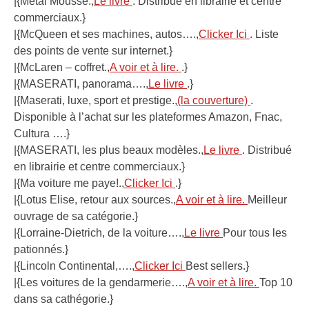
|{Métal Mousse.,
Le livre
. Distribué en librairie et centre
commerciaux.}
|{McQueen et ses machines, autos….,
Clicker Ici
. Liste
des points de vente sur internet.}
|{McLaren – coffret.,
A voir et à lire.
.}
|{MASERATI, panorama….,
Le livre
.}
|{Maserati, luxe, sport et prestige.,
(la couverture)
.
Disponible à l’achat sur les plateformes Amazon, Fnac,
Cultura ….}
|{MASERATI, les plus beaux modèles.,
Le livre
. Distribué
en librairie et centre commerciaux.}
|{Ma voiture me paye!.,
Clicker Ici
.}
|{Lotus Elise, retour aux sources.,
A voir et à lire.
Meilleur
ouvrage de sa catégorie.}
|{Lorraine-Dietrich, de la voiture….,
Le livre
Pour tous les
pationnés.}
|{Lincoln Continental,….,
Clicker Ici
Best sellers.}
|{Les voitures de la gendarmerie….,
A voir et à lire.
Top 10
dans sa cathégorie.}