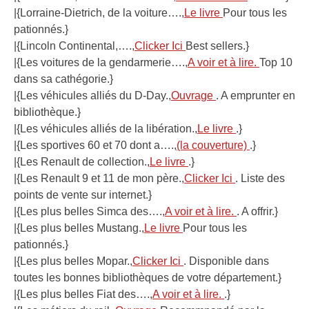
|{Lorraine-Dietrich, de la voiture….,
Le livre
Pour tous les
pationnés.}
|{Lincoln Continental,….,
Clicker Ici
Best sellers.}
|{Les voitures de la gendarmerie….,
A voir et à lire.
Top 10
dans sa cathégorie.}
|{Les véhicules alliés du D-Day.,
Ouvrage
. A emprunter en
bibliothèque.}
|{Les véhicules alliés de la libération.,
Le livre
.}
|{Les sportives 60 et 70 dont a….,
(la couverture)
.}
|{Les Renault de collection.,
Le livre
.}
|{Les Renault 9 et 11 de mon père.,
Clicker Ici
. Liste des
points de vente sur internet.}
|{Les plus belles Simca des….,
A voir et à lire.
. A offrir.}
|{Les plus belles Mustang.,
Le livre
Pour tous les
pationnés.}
|{Les plus belles Mopar.,
Clicker Ici
. Disponible dans
toutes les bonnes bibliothèques de votre département.}
|{Les plus belles Fiat des….,
A voir et à lire.
.}