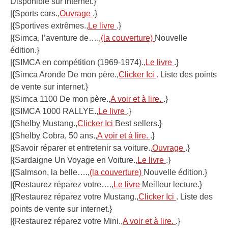
Disponible sur internet.}
|{Sports cars.,
Ouvrage
.}
|{Sportives extrêmes.,
Le livre
.}
|{Simca, l’aventure de….,
(la couverture)
Nouvelle
édition.}
|{SIMCA en compétition (1969-1974).,
Le livre
.}
|{Simca Aronde De mon père.,
Clicker Ici
. Liste des points
de vente sur internet.}
|{Simca 1100 De mon père.,
A voir et à lire.
.}
|{SIMCA 1000 RALLYE.,
Le livre
.}
|{Shelby Mustang.,
Clicker Ici
Best sellers.}
|{Shelby Cobra, 50 ans.,
A voir et à lire.
.}
|{Savoir réparer et entretenir sa voiture.,
Ouvrage
.}
|{Sardaigne Un Voyage en Voiture.,
Le livre
.}
|{Salmson, la belle….,
(la couverture)
Nouvelle édition.}
|{Restaurez réparez votre….,
Le livre
Meilleur lecture.}
|{Restaurez réparez votre Mustang.,
Clicker Ici
. Liste des
points de vente sur internet.}
|{Restaurez réparez votre Mini.,
A voir et à lire.
.}