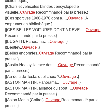
bibliothèque.}
|{Chars et véhicules blindés ; encyclopédie
visuelle.,
Ouvrage
Recommnandé par la presse.}
|{Ces sportives 1960-1970 dont a….,
Ouvrage
. A
emprunter en bibliothèque.}
|{CES BELLES VOITURES DONT A REVE….,
Ouvrage
Recommnandé par la presse.}
|{BUGATTI, Panorama….,
Ouvrage
.}
|{Bentley.,
Ouvrage
.}
|{Belles endormies.,
Ouvrage
Recommnandé par la
presse.}
|{Austin-Healay, la race des….,
Ouvrage
Recommnandé
par la presse.}
|{Au-delà de Tesla, quel choix ?.,
Ouvrage
.}
|{ASTON MARTIN, Panorama….,
Ouvrage
.}
|{ASTON MARTIN, alliance du sport….,
Ouvrage
Recommnandé par la presse.}
|{Aston Martin (Coffret).,
Ouvrage
Recommnandé par la
presse.}