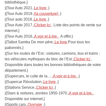
bibliothèque.}
|{Tour Auto 2021.,
Le livre
.}
|{Tour Auto 2019.,
(la couverture)
.}
|{Tour auto 2018.,
Le livre
.}
|{Tour Auto 2017.,
Clicker Ici
. Liste des points de vente sur
internet.}
|{Tour Auto 2016.,
A voir et à lire.
. A offrir.}
|{Talbot Samba De mon père.,
Le livre
Pour tous les
pationnés.}
|{Sur les routes de l’Est ; voitures, camions, bus et trains :
les véhicules mythiques du bloc de l’Est.,
Clicker Ici
.
Disponible dans toutes les bonnes bibliothèques de votre
département.}
|{Supercars, le culte de la….,
A voir et à lire.
.}
|{Supercar Révolution.,
Le livre
.}
|{Stations Service.,
Clicker Ici
.}
|{Stars & voitures, années 1950-1970.,
A voir et à lire.
.
Disponible sur internet.}
|{Sports cars.,
Ouvrage
.}