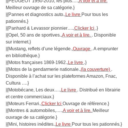
|{PEUGEOT 1950-2010, les plus….,
A voir et à lire.
Meilleur ouvrage de sa catégorie.}
|{Pannes et diagnostics auto.,
Le livre
Pour tous les
pationnés.}
|{Panhard & Levassor pionnier….,
Clicker Ici
.}
|{Opel, 50 ans de sportives.,
A voir et à lire.
. Disponible
sur internet.}
|{Mustang, reflets d’une légende.,
Ouvrage
. A emprunter
en bibliothèque.}
|{Motos françaises 1869-1962.,
Le livre
.}
|{Motos de la gendarmerie nationale.,
(la couverture)
.
Disponible à l’achat sur les plateformes Amazon, Fnac,
Cultura ….}
|{Motobécane, Les deux….,
Le livre
. Distribué en librairie
et centre commerciaux.}
|{Moteurs Ferrari.,
Clicker Ici
Ouvrage de référence.}
|{Montres & automobiles,….,
A voir et à lire.
Meilleur
ouvrage de sa catégorie.}
|{Mini, histoires inédites.,
Le livre
Pour tous les pationnés.}