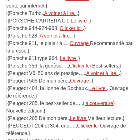
vente sur internet.}
|{Porsche Turbo.,
A voir et à lire.
.}
|{PORSCHE CARRERA GT.,
Le livre
.}
|{Porsche 944-924-968.,
Clicker Ici
.}
|{Porsche 928.,
A voir et à lire.
.}
|{Porsche 911, le plaisir à….,
Ouvrage
Recommnandé par
la presse.}
|{Porsche 911 type 964.,
Le livre
.}
|{Porsche 356, la genèse….,
Clicker Ici
Best sellers.}
|{Peugeot V6, 50 ans de prestige….,
A voir et à lire.
.}
|{Peugeot 505 De mon père.,
Ouvrage
.}
|{Peugeot 404, la lionne de Sochaux.,
Le livre
. Ouvrage
de référence.}
|{Peugeot 205, le best-seller de….,
(la couverture)
Nouvelle édition.}
|{Peugeot 205 De mon père.,
Le livre
Meilleur lecture.}
|{PEUGEOT 204 et 304, une….,
Clicker Ici
Ouvrage de
référence.}