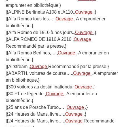
emprunter en bibliothèque.}
|{ALPINE Berlinette A108 et A110.,
Ouvrage
.}
|{Alfa Romeo tous les….,
Ouvrage
. A emprunter en
bibliothèque.}
|{Alfa Romeo de 1910 à nos jours.,
Ouvrage
.}
|{ALFA ROMEO DE 1910 A 2010.,
Ouvrage
Recommnandé par la presse.}
|{Alfa Romeo Berlines,….,
Ouvrage
. A emprunter en
bibliothèque.}
|{Airstream.,
Ouvrage
Recommnandé par la presse.}
|{ABARTH, voitures de course….,
Ouvrage
. A emprunter
en bibliothèque.}
|{300 voitures au destin inattendu.,
Ouvrage
.}
|{30 F1 de légende.,
Ouvrage
. A emprunter en
bibliothèque.}
|{25 ans de Porsche Turbo,….,
Ouvrage
.}
|{24 Heures du Mans, livre….,
Ouvrage
.}
|{24 Heures du Mans, livre….,
Ouvrage
Recommnandé