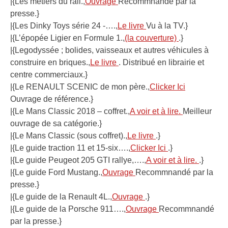
|{Les métiers du rail.,
Ouvrage
Recommnandé par la
presse.}
|{Les Dinky Toys série 24 -….,
Le livre
Vu à la TV.}
|{L’épopée Ligier en Formule 1.,
(la couverture)
.}
|{Legodyssée ; bolides, vaisseaux et autres véhicules à
construire en briques.,
Le livre
. Distribué en librairie et
centre commerciaux.}
|{Le RENAULT SCENIC de mon père.,
Clicker Ici
Ouvrage de référence.}
|{Le Mans Classic 2018 – coffret.,
A voir et à lire.
Meilleur
ouvrage de sa catégorie.}
|{Le Mans Classic (sous coffret).,
Le livre
.}
|{Le guide traction 11 et 15-six….,
Clicker Ici
.}
|{Le guide Peugeot 205 GTI rallye,….,
A voir et à lire.
.}
|{Le guide Ford Mustang.,
Ouvrage
Recommnandé par la
presse.}
|{Le guide de la Renault 4L.,
Ouvrage
.}
|{Le guide de la Porsche 911….,
Ouvrage
Recommnandé
par la presse.}