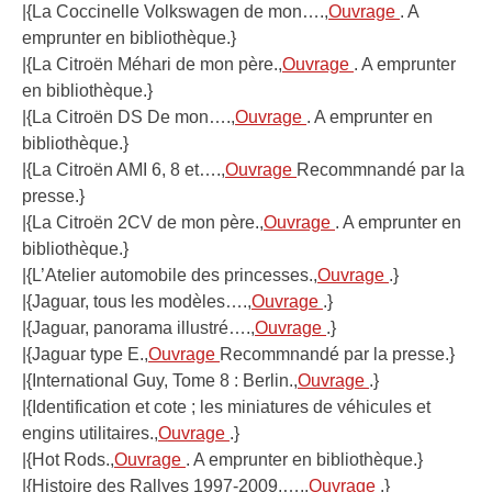
|{La Coccinelle Volkswagen de mon….,
Ouvrage
. A
emprunter en bibliothèque.}
|{La Citroën Méhari de mon père.,
Ouvrage
. A emprunter
en bibliothèque.}
|{La Citroën DS De mon….,
Ouvrage
. A emprunter en
bibliothèque.}
|{La Citroën AMI 6, 8 et….,
Ouvrage
Recommnandé par la
presse.}
|{La Citroën 2CV de mon père.,
Ouvrage
. A emprunter en
bibliothèque.}
|{L’Atelier automobile des princesses.,
Ouvrage
.}
|{Jaguar, tous les modèles….,
Ouvrage
.}
|{Jaguar, panorama illustré….,
Ouvrage
.}
|{Jaguar type E.,
Ouvrage
Recommnandé par la presse.}
|{International Guy, Tome 8 : Berlin.,
Ouvrage
.}
|{Identification et cote ; les miniatures de véhicules et
engins utilitaires.,
Ouvrage
.}
|{Hot Rods.,
Ouvrage
. A emprunter en bibliothèque.}
|{Histoire des Rallyes 1997-2009,….,
Ouvrage
.}