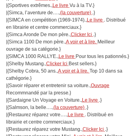
|{Sportives extrêmes.,
Le livre
Vu à la TV.}
|{Simca, l’aventure de….,
(la couverture)
.}
|{SIMCA en compétition (1969-1974).,
Le livre
. Distribué
en librairie et centre commerciaux.}
|{Simca Aronde De mon père.,
Clicker Ici
.}
|{Simca 1100 De mon père.,
A voir et à lire.
Meilleur
ouvrage de sa catégorie.}
|{SIMCA 1000 RALLYE.,
Le livre
Pour tous les pationnés.}
|{Shelby Mustang.,
Clicker Ici
Best sellers.}
|{Shelby Cobra, 50 ans.,
A voir et à lire.
Top 10 dans sa
cathégorie.}
|{Savoir réparer et entretenir sa voiture.,
Ouvrage
Recommnandé par la presse.}
|{Sardaigne Un Voyage en Voiture.,
Le livre
.}
|{Salmson, la belle….,
(la couverture)
.}
|{Restaurez réparez votre….,
Le livre
. Distribué en
librairie et centre commerciaux.}
|{Restaurez réparez votre Mustang.,
Clicker Ici
.}