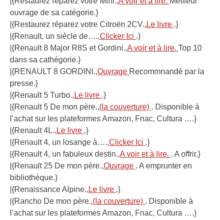
|{Restaurez réparez votre Mini.,
A voir et à lire.
Meilleur
ouvrage de sa catégorie.}
|{Restaurez réparez votre Citroën 2CV.,
Le livre
.}
|{Renault, un siècle de….,
Clicker Ici
.}
|{Renault 8 Major R8S et Gordini.,
A voir et à lire.
Top 10
dans sa cathégorie.}
|{RENAULT 8 GORDINI.,
Ouvrage
Recommnandé par la
presse.}
|{Renault 5 Turbo.,
Le livre
.}
|{Renault 5 De mon père.,
(la couverture)
. Disponible à
l’achat sur les plateformes Amazon, Fnac, Cultura ….}
|{Renault 4L.,
Le livre
.}
|{Renault 4, un losange à….,
Clicker Ici
.}
|{Renault 4, un fabuleux destin.,
A voir et à lire.
. A offrir.}
|{Renault 25 De mon père.,
Ouvrage
. A emprunter en
bibliothèque.}
|{Renaissance Alpine.,
Le livre
.}
|{Rancho De mon père.,
(la couverture)
. Disponible à
l’achat sur les plateformes Amazon, Fnac, Cultura ….}