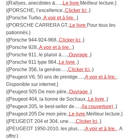
|{Rallyes, anecdotes &….,
Le livre
Meilleur lecture.}
|{PORSCHE, l’excellence.,
Clicker Ici
.}
|{Porsche Turbo.,
A voir et à lire.
.}
|{PORSCHE CARRERA GT.,
Le livre
Pour tous les
pationnés.}
|{Porsche 944-924-968.,
Clicker Ici
.}
|{Porsche 928.,
A voir et à lire.
.}
|{Porsche 911, le plaisir à….,
Ouvrage
.}
|{Porsche 911 type 964.,
Le livre
.}
|{Porsche 356, la genèse….,
Clicker Ici
.}
|{Peugeot V6, 50 ans de prestige….,
A voir et à lire.
.
Disponible sur internet.}
|{Peugeot 505 De mon père.,
Ouvrage
.}
|{Peugeot 404, la lionne de Sochaux.,
Le livre
.}
|{Peugeot 205, le best-seller de….,
(la couverture)
.}
|{Peugeot 205 De mon père.,
Le livre
Meilleur lecture.}
|{PEUGEOT 204 et 304, une….,
Clicker Ici
.}
|{PEUGEOT 1950-2010, les plus….,
A voir et à lire.
. A
offrir.}