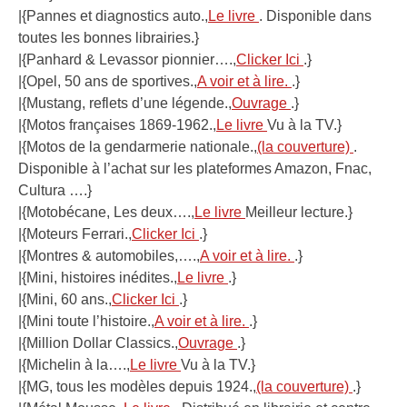
|{Pannes et diagnostics auto.,
Le livre
. Disponible dans
toutes les bonnes librairies.}
|{Panhard & Levassor pionnier….,
Clicker Ici
.}
|{Opel, 50 ans de sportives.,
A voir et à lire.
.}
|{Mustang, reflets d’une légende.,
Ouvrage
.}
|{Motos françaises 1869-1962.,
Le livre
Vu à la TV.}
|{Motos de la gendarmerie nationale.,
(la couverture)
.
Disponible à l’achat sur les plateformes Amazon, Fnac,
Cultura ….}
|{Motobécane, Les deux….,
Le livre
Meilleur lecture.}
|{Moteurs Ferrari.,
Clicker Ici
.}
|{Montres & automobiles,….,
A voir et à lire.
.}
|{Mini, histoires inédites.,
Le livre
.}
|{Mini, 60 ans.,
Clicker Ici
.}
|{Mini toute l’histoire.,
A voir et à lire.
.}
|{Million Dollar Classics.,
Ouvrage
.}
|{Michelin à la….,
Le livre
Vu à la TV.}
|{MG, tous les modèles depuis 1924.,
(la couverture)
.}