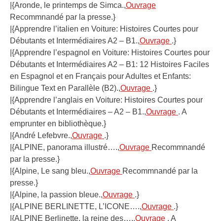
|{Aronde, le printemps de Simca.,
Ouvrage
Recommnandé par la presse.}
|{Apprendre l’italien en Voiture: Histoires Courtes pour
Débutants et Intermédiaires A2 – B1.,
Ouvrage
.}
|{Apprendre l’espagnol en Voiture: Histoires Courtes pour
Débutants et Intermédiaires A2 – B1: 12 Histoires Faciles
en Espagnol et en Français pour Adultes et Enfants:
Bilingue Text en Parallèle (B2).,
Ouvrage
.}
|{Apprendre l’anglais en Voiture: Histoires Courtes pour
Débutants et Intermédiaires – A2 – B1.,
Ouvrage
. A
emprunter en bibliothèque.}
|{André Lefebvre.,
Ouvrage
.}
|{ALPINE, panorama illustré….,
Ouvrage
Recommnandé
par la presse.}
|{Alpine, Le sang bleu.,
Ouvrage
Recommnandé par la
presse.}
|{Alpine, la passion bleue.,
Ouvrage
.}
|{ALPINE BERLINETTE, L’ICONE….,
Ouvrage
.}
|{ALPINE Berlinette, la reine des….,
Ouvrage
. A