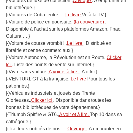
|{Voitures de luxe de collection.,
Ouvrage
. A emprunter en
bibliothèque.}
|{Voitures de Cuba, entre….,
Le livre
Vu à la TV.}
|{Voiture de police en poursuite.,
(la couverture)
.
Disponible à l’achat sur les plateformes Amazon, Fnac,
Cultura ….}
|{Voiture de course vrombit !.,
Le livre
. Distribué en
librairie et centre commerciaux.}
|{Voiture Autonome, la Révolution est en Route.,
Clicker
Ici
. Liste des points de vente sur internet.}
|{Vivre sans voiture.,
A voir et à lire.
. A offrir.}
|{VENTURI, GT à la française.,
Le livre
Pour tous les
pationnés.}
|{Véhicules industriels et jouets des Trente
Glorieuses.,
Clicker Ici
. Disponible dans toutes les
bonnes bibliothèques de votre département.}
|{Triumph Spitfire & GT6.,
A voir et à lire.
Top 10 dans sa
cathégorie.}
|{Tracteurs oubliés de nos….,
Ouvrage
. A emprunter en