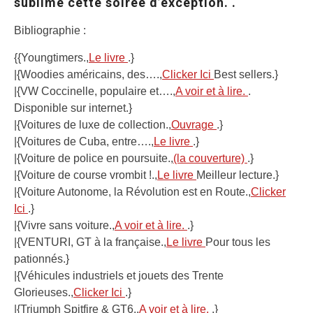
sublimé cette soirée d’exception. .
Bibliographie :
{{Youngtimers.,
Le livre
.}
|{Woodies américains, des….,
Clicker Ici
Best sellers.}
|{VW Coccinelle, populaire et….,
A voir et à lire.
.
Disponible sur internet.}
|{Voitures de luxe de collection.,
Ouvrage
.}
|{Voitures de Cuba, entre….,
Le livre
.}
|{Voiture de police en poursuite.,
(la couverture)
.}
|{Voiture de course vrombit !.,
Le livre
Meilleur lecture.}
|{Voiture Autonome, la Révolution est en Route.,
Clicker
Ici
.}
|{Vivre sans voiture.,
A voir et à lire.
.}
|{VENTURI, GT à la française.,
Le livre
Pour tous les
pationnés.}
|{Véhicules industriels et jouets des Trente
Glorieuses.,
Clicker Ici
.}
|{Triumph Spitfire & GT6.,
A voir et à lire.
.}