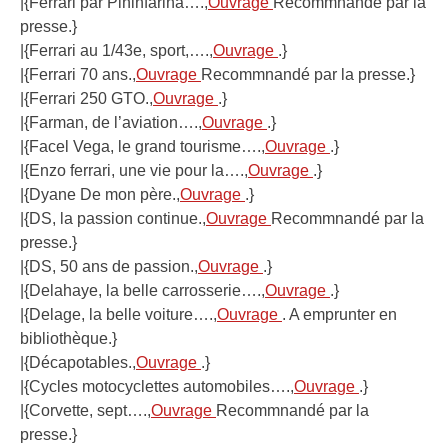
|{Ferrari par Pininfarina….,
Ouvrage
Recommnandé par la
presse.}
|{Ferrari au 1/43e, sport,….,
Ouvrage
.}
|{Ferrari 70 ans.,
Ouvrage
Recommnandé par la presse.}
|{Ferrari 250 GTO.,
Ouvrage
.}
|{Farman, de l’aviation….,
Ouvrage
.}
|{Facel Vega, le grand tourisme….,
Ouvrage
.}
|{Enzo ferrari, une vie pour la….,
Ouvrage
.}
|{Dyane De mon père.,
Ouvrage
.}
|{DS, la passion continue.,
Ouvrage
Recommnandé par la
presse.}
|{DS, 50 ans de passion.,
Ouvrage
.}
|{Delahaye, la belle carrosserie….,
Ouvrage
.}
|{Delage, la belle voiture….,
Ouvrage
. A emprunter en
bibliothèque.}
|{Décapotables.,
Ouvrage
.}
|{Cycles motocyclettes automobiles….,
Ouvrage
.}
|{Corvette, sept….,
Ouvrage
Recommnandé par la
presse.}