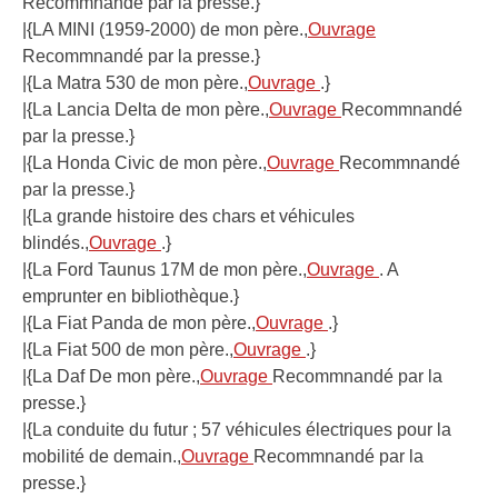
Recommnandé par la presse.}
|{LA MINI (1959-2000) de mon père.,
Ouvrage
Recommnandé par la presse.}
|{La Matra 530 de mon père.,
Ouvrage
.}
|{La Lancia Delta de mon père.,
Ouvrage
Recommnandé
par la presse.}
|{La Honda Civic de mon père.,
Ouvrage
Recommnandé
par la presse.}
|{La grande histoire des chars et véhicules
blindés.,
Ouvrage
.}
|{La Ford Taunus 17M de mon père.,
Ouvrage
. A
emprunter en bibliothèque.}
|{La Fiat Panda de mon père.,
Ouvrage
.}
|{La Fiat 500 de mon père.,
Ouvrage
.}
|{La Daf De mon père.,
Ouvrage
Recommnandé par la
presse.}
|{La conduite du futur ; 57 véhicules électriques pour la
mobilité de demain.,
Ouvrage
Recommnandé par la
presse.}