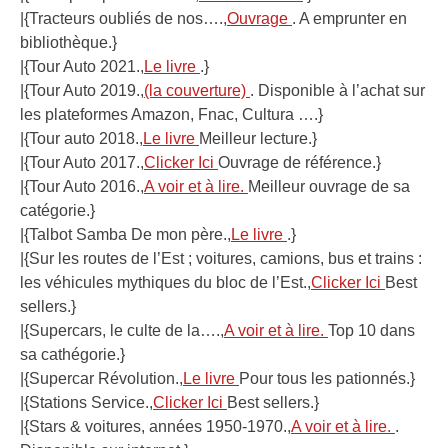
|{Tracteurs oubliés de nos….,
Ouvrage
. A emprunter en
bibliothèque.}
|{Tour Auto 2021.,
Le livre
.}
|{Tour Auto 2019.,
(la couverture)
. Disponible à l’achat sur
les plateformes Amazon, Fnac, Cultura ….}
|{Tour auto 2018.,
Le livre
Meilleur lecture.}
|{Tour Auto 2017.,
Clicker Ici
Ouvrage de référence.}
|{Tour Auto 2016.,
A voir et à lire.
Meilleur ouvrage de sa
catégorie.}
|{Talbot Samba De mon père.,
Le livre
.}
|{Sur les routes de l’Est ; voitures, camions, bus et trains :
les véhicules mythiques du bloc de l’Est.,
Clicker Ici
Best
sellers.}
|{Supercars, le culte de la….,
A voir et à lire.
Top 10 dans
sa cathégorie.}
|{Supercar Révolution.,
Le livre
Pour tous les pationnés.}
|{Stations Service.,
Clicker Ici
Best sellers.}
|{Stars & voitures, années 1950-1970.,
A voir et à lire.
.