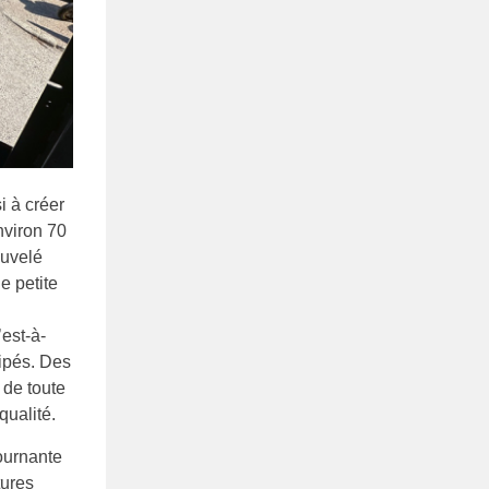
i à créer
nviron 70
ouvelé
e petite
est-à-
uipés. Des
 de toute
qualité.
ournante
tures