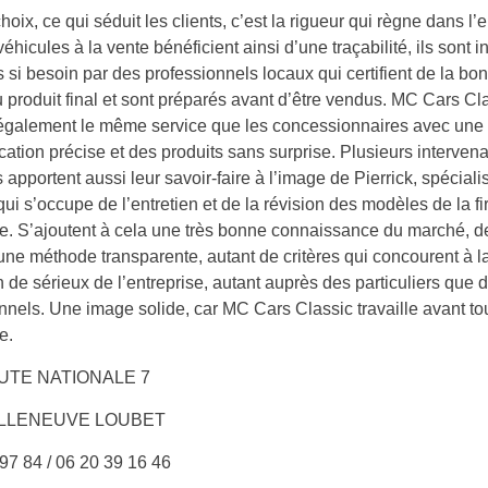
hoix, ce qui séduit les clients, c’est la rigueur qui règne dans l’e
véhicules à la vente bénéficient ainsi d’une traçabilité, ils sont 
s si besoin par des professionnels locaux qui certifient de la bo
u produit final et sont préparés avant d’être vendus. MC Cars Cl
également le même service que les concessionnaires avec une
tion précise et des produits sans surprise. Plusieurs interven
s apportent aussi leur savoir-faire à l’image de Pierrick, spéciali
ui s’occupe de l’entretien et de la révision des modèles de la f
. S’ajoutent à cela une très bonne connaissance du marché, de
 une méthode transparente, autant de critères qui concourent à l
n de sérieux de l’entreprise, autant auprès des particuliers que 
nnels. Une image solide, car MC Cars Classic travaille avant tou
e.
UTE NATIONALE 7
ILLENEUVE LOUBET
97 84 / 06 20 39 16 46