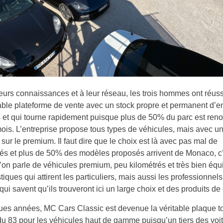
eurs connaissances et à leur réseau, les trois hommes ont réuss
able plateforme de vente avec un stock propre et permanent d’e
 et qui tourne rapidement puisque plus de 50% du parc est ren
is. L’entreprise propose tous types de véhicules, mais avec un
sur le premium. Il faut dire que le choix est là avec pas mal de
s et plus de 50% des modèles proposés arrivent de Monaco, c’
l’on parle de véhicules premium, peu kilométrés et très bien éq
tiques qui attirent les particuliers, mais aussi les professionnels
qui savent qu’ils trouveront ici un large choix et des produits de 
es années, MC Cars Classic est devenue la véritable plaque t
du 83 pour les véhicules haut de gamme puisqu’un tiers des voi