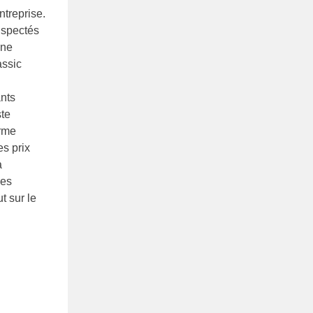
ntreprise.
inspectés
nne
assic
ants
ste
irme
s prix
a
des
t sur le