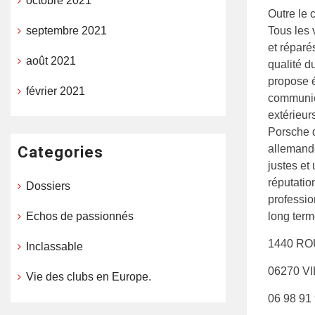
octobre 2021
Outre le c
Tous les 
septembre 2021
et réparé
août 2021
qualité d
propose 
février 2021
communica
extérieur
Porsche q
allemande
Categories
justes et
réputatio
Dossiers
professio
long term
Echos de passionnés
1440 RO
Inclassable
06270 V
Vie des clubs en Europe.
06 98 91 