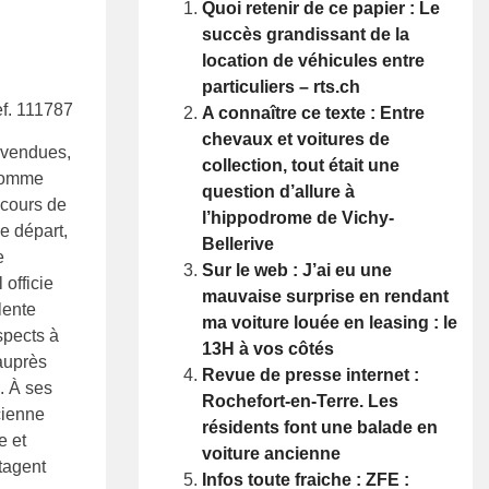
Quoi retenir de ce papier : Le
succès grandissant de la
location de véhicules entre
particuliers – rts.ch
f. 111787
A connaître ce texte : Entre
chevaux et voitures de
revendues,
collection, tout était une
 homme
question d’allure à
 cours de
l’hippodrome de Vichy-
e départ,
Bellerive
e
Sur le web : J’ai eu une
 officie
mauvaise surprise en rendant
lente
ma voiture louée en leasing : le
spects à
13H à vos côtés
auprès
Revue de presse internet :
. À ses
Rochefort-en-Terre. Les
ncienne
résidents font une balade en
e et
voiture ancienne
tagent
Infos toute fraiche : ZFE :