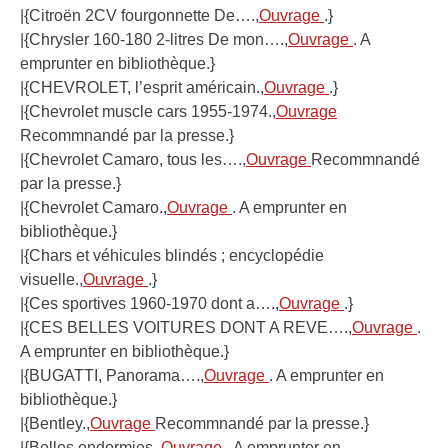
|{Citroën 2CV fourgonnette De….,
Ouvrage
.}
|{Chrysler 160-180 2-litres De mon….,
Ouvrage
. A
emprunter en bibliothèque.}
|{CHEVROLET, l’esprit américain.,
Ouvrage
.}
|{Chevrolet muscle cars 1955-1974.,
Ouvrage
Recommnandé par la presse.}
|{Chevrolet Camaro, tous les….,
Ouvrage
Recommnandé
par la presse.}
|{Chevrolet Camaro.,
Ouvrage
. A emprunter en
bibliothèque.}
|{Chars et véhicules blindés ; encyclopédie
visuelle.,
Ouvrage
.}
|{Ces sportives 1960-1970 dont a….,
Ouvrage
.}
|{CES BELLES VOITURES DONT A REVE….,
Ouvrage
.
A emprunter en bibliothèque.}
|{BUGATTI, Panorama….,
Ouvrage
. A emprunter en
bibliothèque.}
|{Bentley.,
Ouvrage
Recommnandé par la presse.}
|{Belles endormies.,
Ouvrage
. A emprunter en