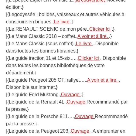
édition.}
|{Legodyssée ; bolides, vaisseaux et autres véhicules à
construire en briques.,
Le livre
.}
|{Le RENAULT SCENIC de mon père.,
Clicker Ici
.}
|{Le Mans Classic 2018 – coffret.,
A voir et à lire.
.}
|{Le Mans Classic (sous coffret).,
Le livre
. Disponible
dans toutes les bonnes librairies.}
|{Le guide traction 11 et 15-six….,
Clicker Ici
. Disponible
dans toutes les bonnes bibliothèques de votre
département.}
|{Le guide Peugeot 205 GTI rallye,….,
A voir et à lire.
.
Disponible sur internet.}
|{Le guide Ford Mustang.,
Ouvrage
.}
|{Le guide de la Renault 4L.,
Ouvrage
Recommnandé par
la presse.}
|{Le guide de la Porsche 911….,
Ouvrage
Recommnandé
par la presse.}
|{Le guide de la Peugeot 203.,
Ouvrage
. A emprunter en