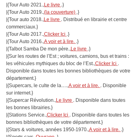
|{Tour Auto 2021.,
Le livre
.}
|{Tour Auto 2019.,
(la couverture)
.}
|{Tour auto 2018.,
Le livre
. Distribué en librairie et centre
commerciaux.}
|{Tour Auto 2017.,
Clicker Ici
.}
|{Tour Auto 2016.,
A voir et à lire.
.}
|{Talbot Samba De mon père.,
Le livre
.}
|{Sur les routes de l’Est ; voitures, camions, bus et trains :
les véhicules mythiques du bloc de l’Est.,
Clicker Ici
.
Disponible dans toutes les bonnes bibliothèques de votre
département.}
|{Supercars, le culte de la….,
A voir et à lire.
. Disponible
sur internet.}
|{Supercar Révolution.,
Le livre
. Disponible dans toutes
les bonnes librairies.}
|{Stations Service.,
Clicker Ici
. Disponible dans toutes les
bonnes bibliothèques de votre département.}
|{Stars & voitures, années 1950-1970.,
A voir et à lire.
.}
|{Sports cars.,
Ouvrage
.}