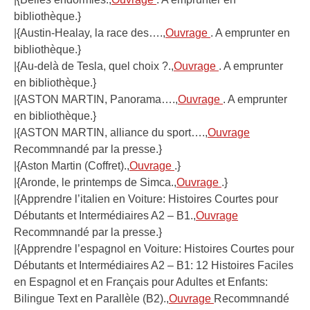
bibliothèque.}
|{Austin-Healay, la race des….,
Ouvrage
. A emprunter en
bibliothèque.}
|{Au-delà de Tesla, quel choix ?.,
Ouvrage
. A emprunter
en bibliothèque.}
|{ASTON MARTIN, Panorama….,
Ouvrage
. A emprunter
en bibliothèque.}
|{ASTON MARTIN, alliance du sport….,
Ouvrage
Recommnandé par la presse.}
|{Aston Martin (Coffret).,
Ouvrage
.}
|{Aronde, le printemps de Simca.,
Ouvrage
.}
|{Apprendre l’italien en Voiture: Histoires Courtes pour
Débutants et Intermédiaires A2 – B1.,
Ouvrage
Recommnandé par la presse.}
|{Apprendre l’espagnol en Voiture: Histoires Courtes pour
Débutants et Intermédiaires A2 – B1: 12 Histoires Faciles
en Espagnol et en Français pour Adultes et Enfants:
Bilingue Text en Parallèle (B2).,
Ouvrage
Recommnandé