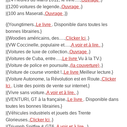
|{1200 voitures de legende.,
Ouvrage
.}
|{100 ans Maserati.,
Ouvrage
.}}
{{Youngtimers.,
Le livre
. Disponible dans toutes les
bonnes librairies.}
|{Woodies américains, des….,
Clicker Ici
.}
|{VW Coccinelle, populaire et….,
A voir et à lire.
.}
|{Voitures de luxe de collection.,
Ouvrage
.}
|{Voitures de Cuba, entre….,
Le livre
Vu à la TV.}
|{Voiture de police en poursuite.,
(la couverture)
.}
|{Voiture de course vrombit !.,
Le livre
Meilleur lecture.}
|{Voiture Autonome, la Révolution est en Route.,
Clicker
Ici
. Liste des points de vente sur internet.}
|{Vivre sans voiture.,
A voir et à lire.
.}
|{VENTURI, GT à la française.,
Le livre
. Disponible dans
toutes les bonnes librairies.}
|{Véhicules industriels et jouets des Trente
Glorieuses.,
Clicker Ici
.}
|{Triumph Spitfire & GT6.,
A voir et à lire.
.}