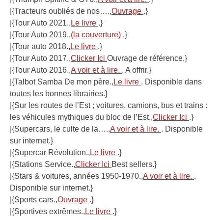
|{Tracteurs oubliés de nos….,
Ouvrage
.}
|{Tour Auto 2021.,
Le livre
.}
|{Tour Auto 2019.,
(la couverture)
.}
|{Tour auto 2018.,
Le livre
.}
|{Tour Auto 2017.,
Clicker Ici
Ouvrage de référence.}
|{Tour Auto 2016.,
A voir et à lire.
. A offrir.}
|{Talbot Samba De mon père.,
Le livre
. Disponible dans
toutes les bonnes librairies.}
|{Sur les routes de l’Est ; voitures, camions, bus et trains :
les véhicules mythiques du bloc de l’Est.,
Clicker Ici
.}
|{Supercars, le culte de la….,
A voir et à lire.
. Disponible
sur internet.}
|{Supercar Révolution.,
Le livre
.}
|{Stations Service.,
Clicker Ici
Best sellers.}
|{Stars & voitures, années 1950-1970.,
A voir et à lire.
.
Disponible sur internet.}
|{Sports cars.,
Ouvrage
.}
|{Sportives extrêmes.,
Le livre
.}