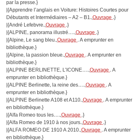
par la presse.}
|{Apprendre l’anglais en Voiture: Histoires Courtes pour
Débutants et Intermédiaires – A2 – B1.,
Ouvrage
.}
|{André Lefebvre.,
Ouvrage
.}
|{ALPINE, panorama illustré….,
Ouvrage
.}
|{Alpine, Le sang bleu.,
Ouvrage
. A emprunter en
bibliothèque.}
|{Alpine, la passion bleue.,
Ouvrage
. A emprunter en
bibliothèque.}
|{ALPINE BERLINETTE, L’ICONE….,
Ouvrage
. A
emprunter en bibliothèque.}
|{ALPINE Berlinette, la reine des….,
Ouvrage
. A
emprunter en bibliothèque.}
|{ALPINE Berlinette A108 et A110.,
Ouvrage
. A emprunter
en bibliothèque.}
|{Alfa Romeo tous les….,
Ouvrage
.}
|{Alfa Romeo de 1910 à nos jours.,
Ouvrage
.}
|{ALFA ROMEO DE 1910 A 2010.,
Ouvrage
. A emprunter
en bibliothèque.}