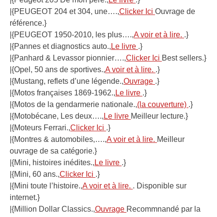
|{PEUGEOT 204 et 304, une….,
Clicker Ici
Ouvrage de
référence.}
|{PEUGEOT 1950-2010, les plus….,
A voir et à lire.
.}
|{Pannes et diagnostics auto.,
Le livre
.}
|{Panhard & Levassor pionnier….,
Clicker Ici
Best sellers.}
|{Opel, 50 ans de sportives.,
A voir et à lire.
.}
|{Mustang, reflets d’une légende.,
Ouvrage
.}
|{Motos françaises 1869-1962.,
Le livre
.}
|{Motos de la gendarmerie nationale.,
(la couverture)
.}
|{Motobécane, Les deux….,
Le livre
Meilleur lecture.}
|{Moteurs Ferrari.,
Clicker Ici
.}
|{Montres & automobiles,….,
A voir et à lire.
Meilleur
ouvrage de sa catégorie.}
|{Mini, histoires inédites.,
Le livre
.}
|{Mini, 60 ans.,
Clicker Ici
.}
|{Mini toute l’histoire.,
A voir et à lire.
. Disponible sur
internet.}
|{Million Dollar Classics.,
Ouvrage
Recommnandé par la