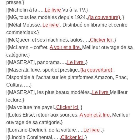
presse.}
|{Michelin à la….,
Le livre
Vu à la TV.}
|{MG, tous les modèles depuis 1924.,
(la couverture)
.}
|{Métal Mousse.,
Le livre
. Distribué en librairie et centre
commerciaux.}
|{McQueen et ses machines, autos….,
Clicker Ici
.}
|{McLaren – coffret.,
A voir et à lire.
Meilleur ouvrage de sa
catégorie.}
|{MASERATI, panorama….,
Le livre
.}
|{Maserati, luxe, sport et prestige.,
(la couverture)
.
Disponible à l’achat sur les plateformes Amazon, Fnac,
Cultura ….}
|{MASERATI, les plus beaux modèles.,
Le livre
Meilleur
lecture.}
|{Ma voiture me paye!.,
Clicker Ici
.}
|{Lotus Elise, retour aux sources.,
A voir et à lire.
Meilleur
ouvrage de sa catégorie.}
|{Lorraine-Dietrich, de la voiture….,
Le livre
.}
|{Lincoln Continental,….,
Clicker Ici
.}