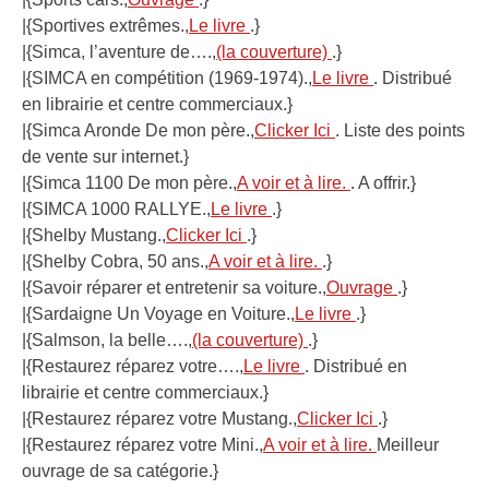
|{Sportives extrêmes.,
Le livre
.}
|{Simca, l’aventure de….,
(la couverture)
.}
|{SIMCA en compétition (1969-1974).,
Le livre
. Distribué
en librairie et centre commerciaux.}
|{Simca Aronde De mon père.,
Clicker Ici
. Liste des points
de vente sur internet.}
|{Simca 1100 De mon père.,
A voir et à lire.
. A offrir.}
|{SIMCA 1000 RALLYE.,
Le livre
.}
|{Shelby Mustang.,
Clicker Ici
.}
|{Shelby Cobra, 50 ans.,
A voir et à lire.
.}
|{Savoir réparer et entretenir sa voiture.,
Ouvrage
.}
|{Sardaigne Un Voyage en Voiture.,
Le livre
.}
|{Salmson, la belle….,
(la couverture)
.}
|{Restaurez réparez votre….,
Le livre
. Distribué en
librairie et centre commerciaux.}
|{Restaurez réparez votre Mustang.,
Clicker Ici
.}
|{Restaurez réparez votre Mini.,
A voir et à lire.
Meilleur
ouvrage de sa catégorie.}