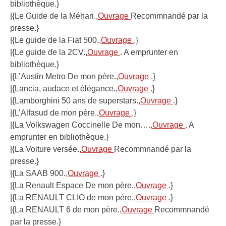
bibliothèque.}
|{Le Guide de la Méhari.,
Ouvrage
Recommnandé par la
presse.}
|{Le guide de la Fiat 500.,
Ouvrage
.}
|{Le guide de la 2CV.,
Ouvrage
. A emprunter en
bibliothèque.}
|{L’Austin Metro De mon père.,
Ouvrage
.}
|{Lancia, audace et élégance.,
Ouvrage
.}
|{Lamborghini 50 ans de superstars.,
Ouvrage
.}
|{L’Alfasud de mon père.,
Ouvrage
.}
|{La Volkswagen Coccinelle De mon….,
Ouvrage
. A
emprunter en bibliothèque.}
|{La Voiture versée.,
Ouvrage
Recommnandé par la
presse.}
|{La SAAB 900.,
Ouvrage
.}
|{La Renault Espace De mon père.,
Ouvrage
.}
|{La RENAULT CLIO de mon père.,
Ouvrage
.}
|{La RENAULT 6 de mon père.,
Ouvrage
Recommnandé
par la presse.}