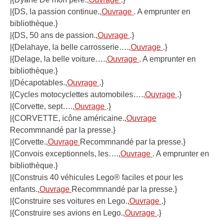
|{DS, la passion continue.,
Ouvrage
. A emprunter en
bibliothèque.}
|{DS, 50 ans de passion.,
Ouvrage
.}
|{Delahaye, la belle carrosserie….,
Ouvrage
.}
|{Delage, la belle voiture….,
Ouvrage
. A emprunter en
bibliothèque.}
|{Décapotables.,
Ouvrage
.}
|{Cycles motocyclettes automobiles….,
Ouvrage
.}
|{Corvette, sept….,
Ouvrage
.}
|{CORVETTE, icône américaine.,
Ouvrage
Recommnandé par la presse.}
|{Corvette.,
Ouvrage
Recommnandé par la presse.}
|{Convois exceptionnels, les….,
Ouvrage
. A emprunter en
bibliothèque.}
|{Construis 40 véhicules Lego® faciles et pour les
enfants.,
Ouvrage
Recommnandé par la presse.}
|{Construire ses voitures en Lego.,
Ouvrage
.}
|{Construire ses avions en Lego.,
Ouvrage
.}