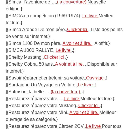
|{Simca, l’aventure de….,
(la couverture)
Nouvelle
édition.}
|{SIMCA en compétition (1969-1974).,
Le livre
Meilleur
lecture.}
|{Simca Aronde De mon père.,
Clicker Ici
. Liste des points
de vente sur internet.}
|{Simca 1100 De mon père.,
A voir et à lire.
. A offrir.}
|{SIMCA 1000 RALLYE.,
Le livre
.}
|{Shelby Mustang.,
Clicker Ici
.}
|{Shelby Cobra, 50 ans.,
A voir et à lire.
. Disponible sur
internet.}
|{Savoir réparer et entretenir sa voiture.,
Ouvrage
.}
|{Sardaigne Un Voyage en Voiture.,
Le livre
.}
|{Salmson, la belle….,
(la couverture)
.}
|{Restaurez réparez votre….,
Le livre
Meilleur lecture.}
|{Restaurez réparez votre Mustang.,
Clicker Ici
.}
|{Restaurez réparez votre Mini.,
A voir et à lire.
Meilleur
ouvrage de sa catégorie.}
|{Restaurez réparez votre Citroën 2CV.,
Le livre
Pour tous