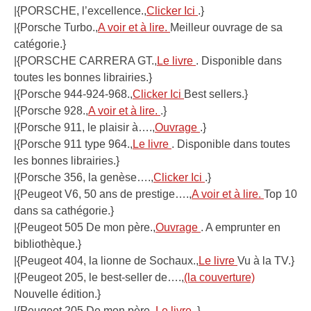
|{PORSCHE, l’excellence.,
Clicker Ici
.}
|{Porsche Turbo.,
A voir et à lire.
Meilleur ouvrage de sa
catégorie.}
|{PORSCHE CARRERA GT.,
Le livre
. Disponible dans
toutes les bonnes librairies.}
|{Porsche 944-924-968.,
Clicker Ici
Best sellers.}
|{Porsche 928.,
A voir et à lire.
.}
|{Porsche 911, le plaisir à….,
Ouvrage
.}
|{Porsche 911 type 964.,
Le livre
. Disponible dans toutes
les bonnes librairies.}
|{Porsche 356, la genèse….,
Clicker Ici
.}
|{Peugeot V6, 50 ans de prestige….,
A voir et à lire.
Top 10
dans sa cathégorie.}
|{Peugeot 505 De mon père.,
Ouvrage
. A emprunter en
bibliothèque.}
|{Peugeot 404, la lionne de Sochaux.,
Le livre
Vu à la TV.}
|{Peugeot 205, le best-seller de….,
(la couverture)
Nouvelle édition.}
|{Peugeot 205 De mon père.,
Le livre
.}