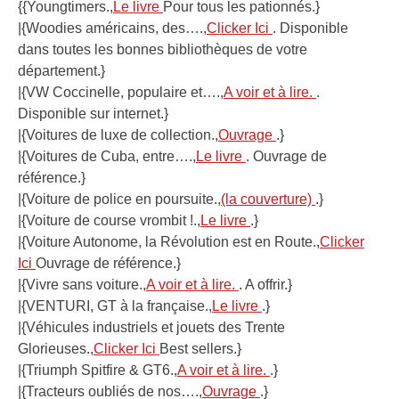
{{Youngtimers.,
Le livre
Pour tous les pationnés.}
|{Woodies américains, des….,
Clicker Ici
. Disponible
dans toutes les bonnes bibliothèques de votre
département.}
|{VW Coccinelle, populaire et….,
A voir et à lire.
.
Disponible sur internet.}
|{Voitures de luxe de collection.,
Ouvrage
.}
|{Voitures de Cuba, entre….,
Le livre
. Ouvrage de
référence.}
|{Voiture de police en poursuite.,
(la couverture)
.}
|{Voiture de course vrombit !.,
Le livre
.}
|{Voiture Autonome, la Révolution est en Route.,
Clicker
Ici
Ouvrage de référence.}
|{Vivre sans voiture.,
A voir et à lire.
. A offrir.}
|{VENTURI, GT à la française.,
Le livre
.}
|{Véhicules industriels et jouets des Trente
Glorieuses.,
Clicker Ici
Best sellers.}
|{Triumph Spitfire & GT6.,
A voir et à lire.
.}
|{Tracteurs oubliés de nos….,
Ouvrage
.}