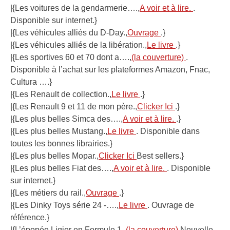
|{Les voitures de la gendarmerie….,
A voir et à lire.
.
Disponible sur internet.}
|{Les véhicules alliés du D-Day.,
Ouvrage
.}
|{Les véhicules alliés de la libération.,
Le livre
.}
|{Les sportives 60 et 70 dont a….,
(la couverture)
.
Disponible à l’achat sur les plateformes Amazon, Fnac,
Cultura ….}
|{Les Renault de collection.,
Le livre
.}
|{Les Renault 9 et 11 de mon père.,
Clicker Ici
.}
|{Les plus belles Simca des….,
A voir et à lire.
.}
|{Les plus belles Mustang.,
Le livre
. Disponible dans
toutes les bonnes librairies.}
|{Les plus belles Mopar.,
Clicker Ici
Best sellers.}
|{Les plus belles Fiat des….,
A voir et à lire.
. Disponible
sur internet.}
|{Les métiers du rail.,
Ouvrage
.}
|{Les Dinky Toys série 24 -….,
Le livre
. Ouvrage de
référence.}
|{L’épopée Ligier en Formule 1.,
(la couverture)
Nouvelle