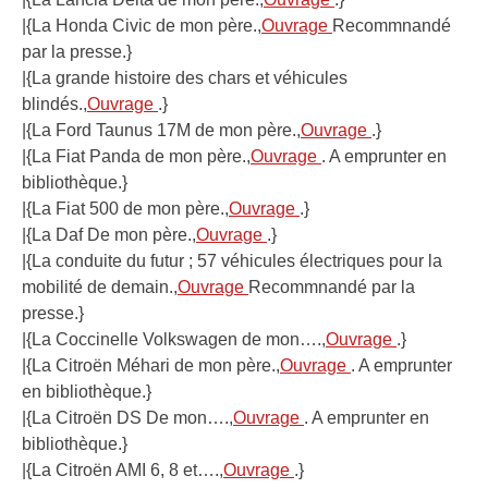
|{La Honda Civic de mon père.,
Ouvrage
Recommnandé
par la presse.}
|{La grande histoire des chars et véhicules
blindés.,
Ouvrage
.}
|{La Ford Taunus 17M de mon père.,
Ouvrage
.}
|{La Fiat Panda de mon père.,
Ouvrage
. A emprunter en
bibliothèque.}
|{La Fiat 500 de mon père.,
Ouvrage
.}
|{La Daf De mon père.,
Ouvrage
.}
|{La conduite du futur ; 57 véhicules électriques pour la
mobilité de demain.,
Ouvrage
Recommnandé par la
presse.}
|{La Coccinelle Volkswagen de mon….,
Ouvrage
.}
|{La Citroën Méhari de mon père.,
Ouvrage
. A emprunter
en bibliothèque.}
|{La Citroën DS De mon….,
Ouvrage
. A emprunter en
bibliothèque.}
|{La Citroën AMI 6, 8 et….,
Ouvrage
.}