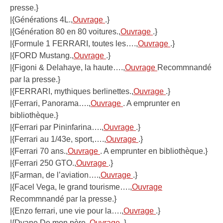
presse.}
|{Générations 4L.,
Ouvrage
.}
|{Génération 80 en 80 voitures.,
Ouvrage
.}
|{Formule 1 FERRARI, toutes les….,
Ouvrage
.}
|{FORD Mustang.,
Ouvrage
.}
|{Figoni & Delahaye, la haute….,
Ouvrage
Recommnandé
par la presse.}
|{FERRARI, mythiques berlinettes.,
Ouvrage
.}
|{Ferrari, Panorama….,
Ouvrage
. A emprunter en
bibliothèque.}
|{Ferrari par Pininfarina….,
Ouvrage
.}
|{Ferrari au 1/43e, sport,….,
Ouvrage
.}
|{Ferrari 70 ans.,
Ouvrage
. A emprunter en bibliothèque.}
|{Ferrari 250 GTO.,
Ouvrage
.}
|{Farman, de l’aviation….,
Ouvrage
.}
|{Facel Vega, le grand tourisme….,
Ouvrage
Recommnandé par la presse.}
|{Enzo ferrari, une vie pour la….,
Ouvrage
.}
|{Dyane De mon père.,
Ouvrage
.}