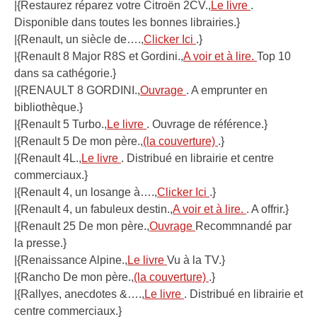
|{Restaurez réparez votre Citroën 2CV.,
Le livre
.
Disponible dans toutes les bonnes librairies.}
|{Renault, un siècle de….,
Clicker Ici
.}
|{Renault 8 Major R8S et Gordini.,
A voir et à lire.
Top 10
dans sa cathégorie.}
|{RENAULT 8 GORDINI.,
Ouvrage
. A emprunter en
bibliothèque.}
|{Renault 5 Turbo.,
Le livre
. Ouvrage de référence.}
|{Renault 5 De mon père.,
(la couverture)
.}
|{Renault 4L.,
Le livre
. Distribué en librairie et centre
commerciaux.}
|{Renault 4, un losange à….,
Clicker Ici
.}
|{Renault 4, un fabuleux destin.,
A voir et à lire.
. A offrir.}
|{Renault 25 De mon père.,
Ouvrage
Recommnandé par
la presse.}
|{Renaissance Alpine.,
Le livre
Vu à la TV.}
|{Rancho De mon père.,
(la couverture)
.}
|{Rallyes, anecdotes &….,
Le livre
. Distribué en librairie et
centre commerciaux.}