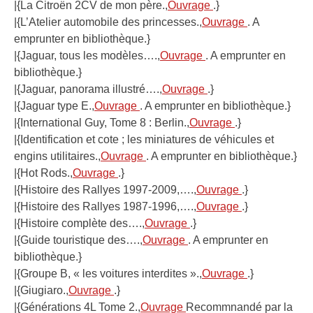
|{La Citroën 2CV de mon père.,
Ouvrage
.}
|{L’Atelier automobile des princesses.,
Ouvrage
. A
emprunter en bibliothèque.}
|{Jaguar, tous les modèles….,
Ouvrage
. A emprunter en
bibliothèque.}
|{Jaguar, panorama illustré….,
Ouvrage
.}
|{Jaguar type E.,
Ouvrage
. A emprunter en bibliothèque.}
|{International Guy, Tome 8 : Berlin.,
Ouvrage
.}
|{Identification et cote ; les miniatures de véhicules et
engins utilitaires.,
Ouvrage
. A emprunter en bibliothèque.}
|{Hot Rods.,
Ouvrage
.}
|{Histoire des Rallyes 1997-2009,….,
Ouvrage
.}
|{Histoire des Rallyes 1987-1996,….,
Ouvrage
.}
|{Histoire complète des….,
Ouvrage
.}
|{Guide touristique des….,
Ouvrage
. A emprunter en
bibliothèque.}
|{Groupe B, « les voitures interdites ».,
Ouvrage
.}
|{Giugiaro.,
Ouvrage
.}
|{Générations 4L Tome 2.,
Ouvrage
Recommnandé par la