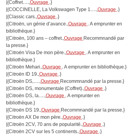
|{Coffret….,
Ouvrage
.}
|{COCCINELLE, La Volkswagen Type 1….,
Ouvrage
.}
|{Classic cars.,
Ouvrage
.}
|{Citroën, un génie d’avance.,
Ouvrage
. A emprunter en
bibliothèque.}
|{Citroën, 100 ans – coffret.,
Ouvrage
Recommnandé par
la presse.}
|{Citroën Visa De mon père.,
Ouvrage
. A emprunter en
bibliothèque.}
|{Citroën Mehari.,
Ouvrage
. A emprunter en bibliothèque.}
|{Citroën ID 19.,
Ouvrage
.}
|{Citroën DS,….,
Ouvrage
Recommnandé par la presse.}
|{Citroën DS, monumentale (Coffret).,
Ouvrage
.}
|{Citroën DS, la….,
Ouvrage
. A emprunter en
bibliothèque.}
|{Citroën DS 19.,
Ouvrage
Recommnandé par la presse.}
|{Citroën AX De mon père.,
Ouvrage
.}
|{Citroën 2CV, 70 ans de popularité.,
Ouvrage
.}
|{Citroën 2CV sur les 5 continents.,
Ouvrage
.}