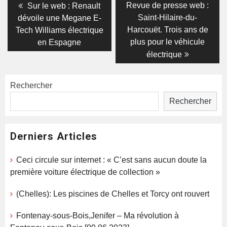
Navigation
Previous
Next
Revue de presse web :
Sur le web : Renault
post:
post:
de
Saint-Hilaire-du-
dévoile une Megane E-
Harcouët. Trois ans de
Tech Williams électrique
l’article
plus pour le véhicule
en Espagne
électrique
Rechercher
Rechercher
Derniers Articles
Ceci circule sur internet : « C’est sans aucun doute la
première voiture électrique de collection »
(Chelles): Les piscines de Chelles et Torcy ont rouvert
Fontenay-sous-Bois,Jenifer – Ma révolution à