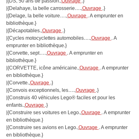
|{DS, 50 ans de passion.,
Ouvrage
.}
|{Delahaye, la belle carrosserie….,
Ouvrage
.}
|{Delage, la belle voiture….,
Ouvrage
. A emprunter en
bibliothèque.}
|{Décapotables.,
Ouvrage
.}
|{Cycles motocyclettes automobiles….,
Ouvrage
. A
emprunter en bibliothèque.}
|{Corvette, sept….,
Ouvrage
. A emprunter en
bibliothèque.}
|{CORVETTE, icône américaine.,
Ouvrage
. A emprunter
en bibliothèque.}
|{Corvette.,
Ouvrage
.}
|{Convois exceptionnels, les….,
Ouvrage
.}
|{Construis 40 véhicules Lego® faciles et pour les
enfants.,
Ouvrage
.}
|{Construire ses voitures en Lego.,
Ouvrage
. A emprunter
en bibliothèque.}
|{Construire ses avions en Lego.,
Ouvrage
. A emprunter
en bibliothèque.}