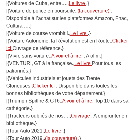
|{Voitures de Cuba, entre….,
Le livre
.}
|{Voiture de police en poursuite.,
(la couverture)
.
Disponible à l’achat sur les plateformes Amazon, Fnac,
Cultura ….}
|{Voiture de course vrombit !.,
Le livre
.}
|{Voiture Autonome, la Révolution est en Route.,
Clicker
Ici
Ouvrage de référence.}
|{Vivre sans voiture.,
A voir et à lire.
. A offrir.}
|{VENTURI, GT à la française.,
Le livre
Pour tous les
pationnés.}
|{Véhicules industriels et jouets des Trente
Glorieuses.,
Clicker Ici
. Disponible dans toutes les
bonnes bibliothèques de votre département.}
|{Triumph Spitfire & GT6.,
A voir et à lire.
Top 10 dans sa
cathégorie.}
|{Tracteurs oubliés de nos….,
Ouvrage
. A emprunter en
bibliothèque.}
|{Tour Auto 2021.,
Le livre
.}
|{Tour Auto 2019.,
(la couverture)
.}