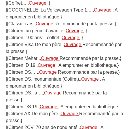
|{Coffret….,
Ouvrage
.}
|{COCCINELLE, La Volkswagen Type 1….,
Ouvrage
. A
emprunter en bibliothèque.}
|{Classic cars.,
Ouvrage
Recommnandé par la presse.}
|{Citroën, un génie d’avance.,
Ouvrage
.}
|{Citroën, 100 ans – coffret.,
Ouvrage
.}
|{Citroën Visa De mon père.,
Ouvrage
Recommnandé par
la presse.}
|{Citroën Mehari.,
Ouvrage
Recommnandé par la presse.}
|{Citroën ID 19.,
Ouvrage
. A emprunter en bibliothèque.}
|{Citroën DS,….,
Ouvrage
Recommnandé par la presse.}
|{Citroën DS, monumentale (Coffret).,
Ouvrage
. A
emprunter en bibliothèque.}
|{Citroën DS, la….,
Ouvrage
Recommnandé par la
presse.}
|{Citroën DS 19.,
Ouvrage
. A emprunter en bibliothèque.}
|{Citroën AX De mon père.,
Ouvrage
Recommnandé par la
presse.}
|{Citroën 2CV, 70 ans de popularité.,
Ouvrage
. A