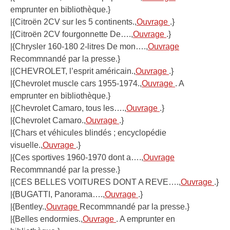
emprunter en bibliothèque.}
|{Citroën 2CV sur les 5 continents.,
Ouvrage
.}
|{Citroën 2CV fourgonnette De….,
Ouvrage
.}
|{Chrysler 160-180 2-litres De mon….,
Ouvrage
Recommnandé par la presse.}
|{CHEVROLET, l’esprit américain.,
Ouvrage
.}
|{Chevrolet muscle cars 1955-1974.,
Ouvrage
. A
emprunter en bibliothèque.}
|{Chevrolet Camaro, tous les….,
Ouvrage
.}
|{Chevrolet Camaro.,
Ouvrage
.}
|{Chars et véhicules blindés ; encyclopédie
visuelle.,
Ouvrage
.}
|{Ces sportives 1960-1970 dont a….,
Ouvrage
Recommnandé par la presse.}
|{CES BELLES VOITURES DONT A REVE….,
Ouvrage
.}
|{BUGATTI, Panorama….,
Ouvrage
.}
|{Bentley.,
Ouvrage
Recommnandé par la presse.}
|{Belles endormies.,
Ouvrage
. A emprunter en