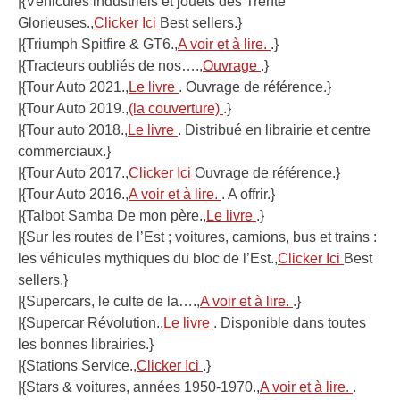
|{Véhicules industriels et jouets des Trente
Glorieuses.,
Clicker Ici
Best sellers.}
|{Triumph Spitfire & GT6.,
A voir et à lire.
.}
|{Tracteurs oubliés de nos….,
Ouvrage
.}
|{Tour Auto 2021.,
Le livre
. Ouvrage de référence.}
|{Tour Auto 2019.,
(la couverture)
.}
|{Tour auto 2018.,
Le livre
. Distribué en librairie et centre
commerciaux.}
|{Tour Auto 2017.,
Clicker Ici
Ouvrage de référence.}
|{Tour Auto 2016.,
A voir et à lire.
. A offrir.}
|{Talbot Samba De mon père.,
Le livre
.}
|{Sur les routes de l’Est ; voitures, camions, bus et trains :
les véhicules mythiques du bloc de l’Est.,
Clicker Ici
Best
sellers.}
|{Supercars, le culte de la….,
A voir et à lire.
.}
|{Supercar Révolution.,
Le livre
. Disponible dans toutes
les bonnes librairies.}
|{Stations Service.,
Clicker Ici
.}
|{Stars & voitures, années 1950-1970.,
A voir et à lire.
.