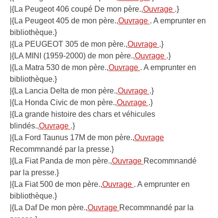
|{La Peugeot 406 coupé De mon père.,
Ouvrage
.}
|{La Peugeot 405 de mon père.,
Ouvrage
. A emprunter en
bibliothèque.}
|{La PEUGEOT 305 de mon père.,
Ouvrage
.}
|{LA MINI (1959-2000) de mon père.,
Ouvrage
.}
|{La Matra 530 de mon père.,
Ouvrage
. A emprunter en
bibliothèque.}
|{La Lancia Delta de mon père.,
Ouvrage
.}
|{La Honda Civic de mon père.,
Ouvrage
.}
|{La grande histoire des chars et véhicules
blindés.,
Ouvrage
.}
|{La Ford Taunus 17M de mon père.,
Ouvrage
Recommnandé par la presse.}
|{La Fiat Panda de mon père.,
Ouvrage
Recommnandé
par la presse.}
|{La Fiat 500 de mon père.,
Ouvrage
. A emprunter en
bibliothèque.}
|{La Daf De mon père.,
Ouvrage
Recommnandé par la