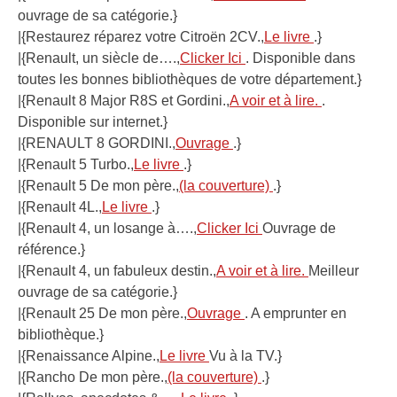
ouvrage de sa catégorie.}
|{Restaurez réparez votre Citroën 2CV.,
Le livre
.}
|{Renault, un siècle de….,
Clicker Ici
. Disponible dans
toutes les bonnes bibliothèques de votre département.}
|{Renault 8 Major R8S et Gordini.,
A voir et à lire.
.
Disponible sur internet.}
|{RENAULT 8 GORDINI.,
Ouvrage
.}
|{Renault 5 Turbo.,
Le livre
.}
|{Renault 5 De mon père.,
(la couverture)
.}
|{Renault 4L.,
Le livre
.}
|{Renault 4, un losange à….,
Clicker Ici
Ouvrage de
référence.}
|{Renault 4, un fabuleux destin.,
A voir et à lire.
Meilleur
ouvrage de sa catégorie.}
|{Renault 25 De mon père.,
Ouvrage
. A emprunter en
bibliothèque.}
|{Renaissance Alpine.,
Le livre
Vu à la TV.}
|{Rancho De mon père.,
(la couverture)
.}