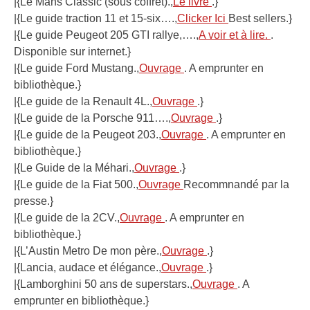
|{Le Mans Classic (sous coffret).,
Le livre
.}
|{Le guide traction 11 et 15-six….,
Clicker Ici
Best sellers.}
|{Le guide Peugeot 205 GTI rallye,….,
A voir et à lire.
.
Disponible sur internet.}
|{Le guide Ford Mustang.,
Ouvrage
. A emprunter en
bibliothèque.}
|{Le guide de la Renault 4L.,
Ouvrage
.}
|{Le guide de la Porsche 911….,
Ouvrage
.}
|{Le guide de la Peugeot 203.,
Ouvrage
. A emprunter en
bibliothèque.}
|{Le Guide de la Méhari.,
Ouvrage
.}
|{Le guide de la Fiat 500.,
Ouvrage
Recommnandé par la
presse.}
|{Le guide de la 2CV.,
Ouvrage
. A emprunter en
bibliothèque.}
|{L’Austin Metro De mon père.,
Ouvrage
.}
|{Lancia, audace et élégance.,
Ouvrage
.}
|{Lamborghini 50 ans de superstars.,
Ouvrage
. A
emprunter en bibliothèque.}