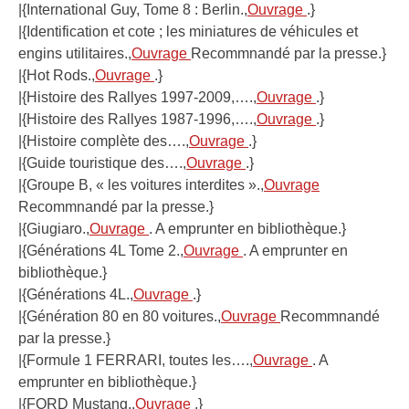
|{International Guy, Tome 8 : Berlin.,
Ouvrage
.}
|{Identification et cote ; les miniatures de véhicules et
engins utilitaires.,
Ouvrage
Recommnandé par la presse.}
|{Hot Rods.,
Ouvrage
.}
|{Histoire des Rallyes 1997-2009,….,
Ouvrage
.}
|{Histoire des Rallyes 1987-1996,….,
Ouvrage
.}
|{Histoire complète des….,
Ouvrage
.}
|{Guide touristique des….,
Ouvrage
.}
|{Groupe B, « les voitures interdites ».,
Ouvrage
Recommnandé par la presse.}
|{Giugiaro.,
Ouvrage
. A emprunter en bibliothèque.}
|{Générations 4L Tome 2.,
Ouvrage
. A emprunter en
bibliothèque.}
|{Générations 4L.,
Ouvrage
.}
|{Génération 80 en 80 voitures.,
Ouvrage
Recommnandé
par la presse.}
|{Formule 1 FERRARI, toutes les….,
Ouvrage
. A
emprunter en bibliothèque.}
|{FORD Mustang.,
Ouvrage
.}