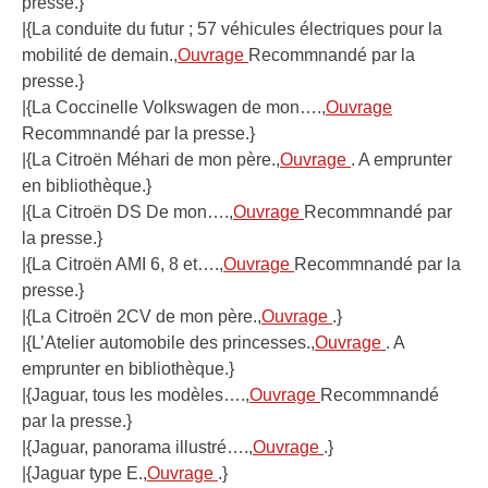
presse.}
|{La conduite du futur ; 57 véhicules électriques pour la
mobilité de demain.,
Ouvrage
Recommnandé par la
presse.}
|{La Coccinelle Volkswagen de mon….,
Ouvrage
Recommnandé par la presse.}
|{La Citroën Méhari de mon père.,
Ouvrage
. A emprunter
en bibliothèque.}
|{La Citroën DS De mon….,
Ouvrage
Recommnandé par
la presse.}
|{La Citroën AMI 6, 8 et….,
Ouvrage
Recommnandé par la
presse.}
|{La Citroën 2CV de mon père.,
Ouvrage
.}
|{L’Atelier automobile des princesses.,
Ouvrage
. A
emprunter en bibliothèque.}
|{Jaguar, tous les modèles….,
Ouvrage
Recommnandé
par la presse.}
|{Jaguar, panorama illustré….,
Ouvrage
.}
|{Jaguar type E.,
Ouvrage
.}