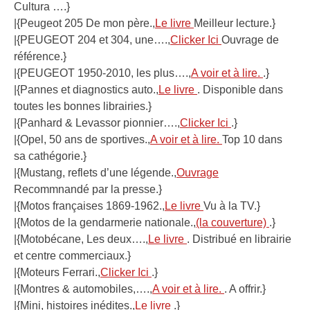
Cultura ….}
|{Peugeot 205 De mon père.,
Le livre
Meilleur lecture.}
|{PEUGEOT 204 et 304, une….,
Clicker Ici
Ouvrage de
référence.}
|{PEUGEOT 1950-2010, les plus….,
A voir et à lire.
.}
|{Pannes et diagnostics auto.,
Le livre
. Disponible dans
toutes les bonnes librairies.}
|{Panhard & Levassor pionnier….,
Clicker Ici
.}
|{Opel, 50 ans de sportives.,
A voir et à lire.
Top 10 dans
sa cathégorie.}
|{Mustang, reflets d’une légende.,
Ouvrage
Recommnandé par la presse.}
|{Motos françaises 1869-1962.,
Le livre
Vu à la TV.}
|{Motos de la gendarmerie nationale.,
(la couverture)
.}
|{Motobécane, Les deux….,
Le livre
. Distribué en librairie
et centre commerciaux.}
|{Moteurs Ferrari.,
Clicker Ici
.}
|{Montres & automobiles,….,
A voir et à lire.
. A offrir.}
|{Mini, histoires inédites.,
Le livre
.}