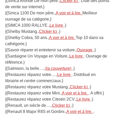
|{Simca Aronde De mon père.,
Clicker Ici
. Liste des points
de vente sur internet.}
|{Simca 1100 De mon père.,
A voir et à lire.
Meilleur
ouvrage de sa catégorie.}
|{SIMCA 1000 RALLYE.,
Le livre
.}
|{Shelby Mustang.,
Clicker Ici
.}
|{Shelby Cobra, 50 ans.,
A voir et à lire.
Top 10 dans sa
cathégorie.}
|{Savoir réparer et entretenir sa voiture.,
Ouvrage
.}
|{Sardaigne Un Voyage en Voiture.,
Le livre
. Ouvrage de
référence.}
|{Salmson, la belle….,
(la couverture)
.}
|{Restaurez réparez votre….,
Le livre
. Distribué en
librairie et centre commerciaux.}
|{Restaurez réparez votre Mustang.,
Clicker Ici
.}
|{Restaurez réparez votre Mini.,
A voir et à lire.
. A offrir.}
|{Restaurez réparez votre Citroën 2CV.,
Le livre
.}
|{Renault, un siècle de….,
Clicker Ici
.}
|{Renault 8 Major R8S et Gordini.,
A voir et à lire.
.