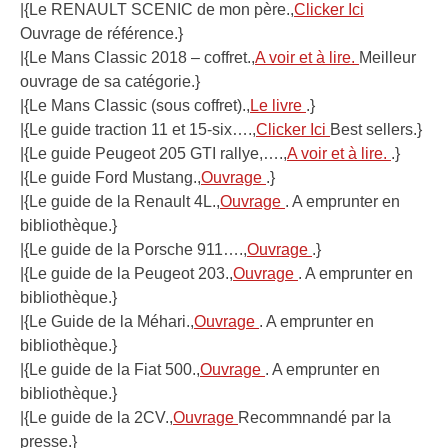
|{Le RENAULT SCENIC de mon père.,
Clicker Ici
Ouvrage de référence.}
|{Le Mans Classic 2018 – coffret.,
A voir et à lire.
Meilleur
ouvrage de sa catégorie.}
|{Le Mans Classic (sous coffret).,
Le livre
.}
|{Le guide traction 11 et 15-six….,
Clicker Ici
Best sellers.}
|{Le guide Peugeot 205 GTI rallye,….,
A voir et à lire.
.}
|{Le guide Ford Mustang.,
Ouvrage
.}
|{Le guide de la Renault 4L.,
Ouvrage
. A emprunter en
bibliothèque.}
|{Le guide de la Porsche 911….,
Ouvrage
.}
|{Le guide de la Peugeot 203.,
Ouvrage
. A emprunter en
bibliothèque.}
|{Le Guide de la Méhari.,
Ouvrage
. A emprunter en
bibliothèque.}
|{Le guide de la Fiat 500.,
Ouvrage
. A emprunter en
bibliothèque.}
|{Le guide de la 2CV.,
Ouvrage
Recommnandé par la
presse.}