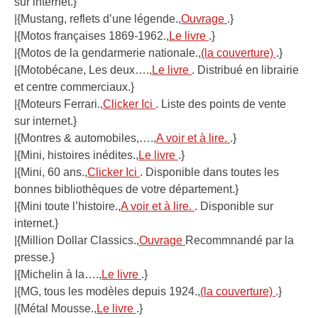
sur internet.}
|{Mustang, reflets d’une légende.,
Ouvrage
.}
|{Motos françaises 1869-1962.,
Le livre
.}
|{Motos de la gendarmerie nationale.,
(la couverture)
.}
|{Motobécane, Les deux….,
Le livre
. Distribué en librairie
et centre commerciaux.}
|{Moteurs Ferrari.,
Clicker Ici
. Liste des points de vente
sur internet.}
|{Montres & automobiles,….,
A voir et à lire.
.}
|{Mini, histoires inédites.,
Le livre
.}
|{Mini, 60 ans.,
Clicker Ici
. Disponible dans toutes les
bonnes bibliothèques de votre département.}
|{Mini toute l’histoire.,
A voir et à lire.
. Disponible sur
internet.}
|{Million Dollar Classics.,
Ouvrage
Recommnandé par la
presse.}
|{Michelin à la….,
Le livre
.}
|{MG, tous les modèles depuis 1924.,
(la couverture)
.}
|{Métal Mousse.,
Le livre
.}