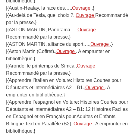
bibliothèque.}
|{Austin-Healay, la race des….,
Ouvrage
.}
|{Au-delà de Tesla, quel choix ?.,
Ouvrage
Recommnandé
par la presse.}
|{ASTON MARTIN, Panorama….,
Ouvrage
Recommnandé par la presse.}
|{ASTON MARTIN, alliance du sport….,
Ouvrage
.}
|{Aston Martin (Coffret).,
Ouvrage
. A emprunter en
bibliothèque.}
|{Aronde, le printemps de Simca.,
Ouvrage
Recommnandé par la presse.}
|{Apprendre l’italien en Voiture: Histoires Courtes pour
Débutants et Intermédiaires A2 – B1.,
Ouvrage
. A
emprunter en bibliothèque.}
|{Apprendre l’espagnol en Voiture: Histoires Courtes pour
Débutants et Intermédiaires A2 – B1: 12 Histoires Faciles
en Espagnol et en Français pour Adultes et Enfants:
Bilingue Text en Parallèle (B2).,
Ouvrage
. A emprunter en
bibliothèque.}