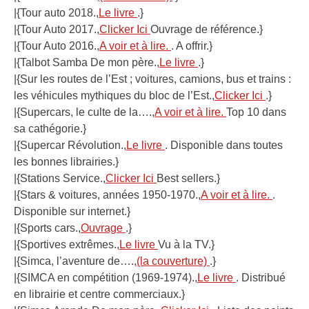
|{Tour auto 2018.,
Le livre
.}
|{Tour Auto 2017.,
Clicker Ici
Ouvrage de référence.}
|{Tour Auto 2016.,
A voir et à lire.
. A offrir.}
|{Talbot Samba De mon père.,
Le livre
.}
|{Sur les routes de l’Est ; voitures, camions, bus et trains :
les véhicules mythiques du bloc de l’Est.,
Clicker Ici
.}
|{Supercars, le culte de la….,
A voir et à lire.
Top 10 dans
sa cathégorie.}
|{Supercar Révolution.,
Le livre
. Disponible dans toutes
les bonnes librairies.}
|{Stations Service.,
Clicker Ici
Best sellers.}
|{Stars & voitures, années 1950-1970.,
A voir et à lire.
.
Disponible sur internet.}
|{Sports cars.,
Ouvrage
.}
|{Sportives extrêmes.,
Le livre
Vu à la TV.}
|{Simca, l’aventure de….,
(la couverture)
.}
|{SIMCA en compétition (1969-1974).,
Le livre
. Distribué
en librairie et centre commerciaux.}