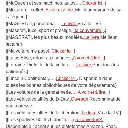
|{McQueen et ses machines, autos….,
Clicker Ici
.}
|{McLaren – coffret.,
A voir et à lire.
Meilleur ouvrage de sa
catégorie.}
|{MASERATI, panorama….,
Le livre
Vu à la TV.}
|{Maserati, luxe, sport et prestige.,
(la couverture)
.}
|{MASERATI, les plus beaux modèles.,
Le livre
Meilleur
lecture.}
|{Ma voiture me paye!.,
Clicker Ici
.}
|{Lotus Elise, retour aux sources.,
A voir et à lire.
.}
|{Lorraine-Dietrich, de la voiture….,
Le livre
Pour tous les
pationnés.}
|{Lincoln Continental,….,
Clicker Ici
. Disponible dans
toutes les bonnes bibliothèques de votre département.}
|{Les voitures de la gendarmerie….,
A voir et à lire.
.}
|{Les véhicules alliés du D-Day.,
Ouvrage
Recommnandé
par la presse.}
|{Les véhicules alliés de la libération.,
Le livre
Vu à la TV.}
|{Les sportives 60 et 70 dont a….,
(la couverture)
.
Disponible à l’achat sur les plateformes Amazon, Fnac,