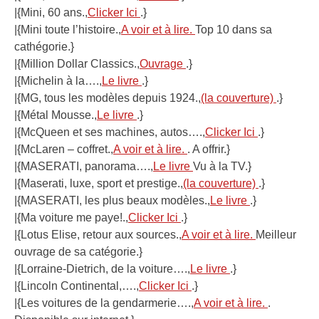
|{Mini, 60 ans.,
Clicker Ici
.}
|{Mini toute l’histoire.,
A voir et à lire.
Top 10 dans sa
cathégorie.}
|{Million Dollar Classics.,
Ouvrage
.}
|{Michelin à la….,
Le livre
.}
|{MG, tous les modèles depuis 1924.,
(la couverture)
.}
|{Métal Mousse.,
Le livre
.}
|{McQueen et ses machines, autos….,
Clicker Ici
.}
|{McLaren – coffret.,
A voir et à lire.
. A offrir.}
|{MASERATI, panorama….,
Le livre
Vu à la TV.}
|{Maserati, luxe, sport et prestige.,
(la couverture)
.}
|{MASERATI, les plus beaux modèles.,
Le livre
.}
|{Ma voiture me paye!.,
Clicker Ici
.}
|{Lotus Elise, retour aux sources.,
A voir et à lire.
Meilleur
ouvrage de sa catégorie.}
|{Lorraine-Dietrich, de la voiture….,
Le livre
.}
|{Lincoln Continental,….,
Clicker Ici
.}
|{Les voitures de la gendarmerie….,
A voir et à lire.
.