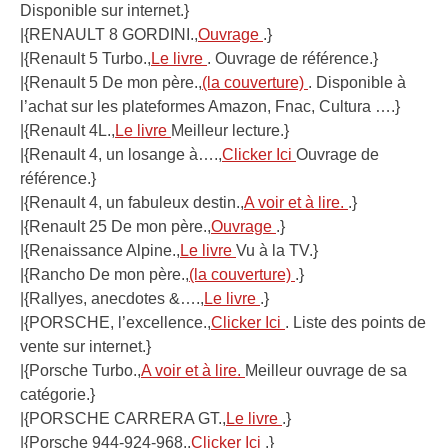
Disponible sur internet.}
|{RENAULT 8 GORDINI.,
Ouvrage
.}
|{Renault 5 Turbo.,
Le livre
. Ouvrage de référence.}
|{Renault 5 De mon père.,
(la couverture)
. Disponible à
l’achat sur les plateformes Amazon, Fnac, Cultura ….}
|{Renault 4L.,
Le livre
Meilleur lecture.}
|{Renault 4, un losange à….,
Clicker Ici
Ouvrage de
référence.}
|{Renault 4, un fabuleux destin.,
A voir et à lire.
.}
|{Renault 25 De mon père.,
Ouvrage
.}
|{Renaissance Alpine.,
Le livre
Vu à la TV.}
|{Rancho De mon père.,
(la couverture)
.}
|{Rallyes, anecdotes &….,
Le livre
.}
|{PORSCHE, l’excellence.,
Clicker Ici
. Liste des points de
vente sur internet.}
|{Porsche Turbo.,
A voir et à lire.
Meilleur ouvrage de sa
catégorie.}
|{PORSCHE CARRERA GT.,
Le livre
.}
|{Porsche 944-924-968.,
Clicker Ici
.}