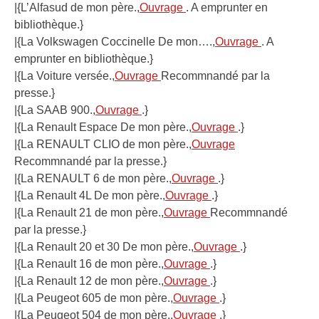
|{L’Alfasud de mon père.,
Ouvrage
. A emprunter en
bibliothèque.}
|{La Volkswagen Coccinelle De mon….,
Ouvrage
. A
emprunter en bibliothèque.}
|{La Voiture versée.,
Ouvrage
Recommnandé par la
presse.}
|{La SAAB 900.,
Ouvrage
.}
|{La Renault Espace De mon père.,
Ouvrage
.}
|{La RENAULT CLIO de mon père.,
Ouvrage
Recommnandé par la presse.}
|{La RENAULT 6 de mon père.,
Ouvrage
.}
|{La Renault 4L De mon père.,
Ouvrage
.}
|{La Renault 21 de mon père.,
Ouvrage
Recommnandé
par la presse.}
|{La Renault 20 et 30 De mon père.,
Ouvrage
.}
|{La Renault 16 de mon père.,
Ouvrage
.}
|{La Renault 12 de mon père.,
Ouvrage
.}
|{La Peugeot 605 de mon père.,
Ouvrage
.}
|{La Peugeot 504 de mon père.,
Ouvrage
.}