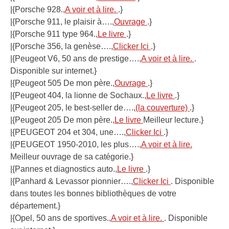
|{Porsche 928.,
A voir et à lire.
.}
|{Porsche 911, le plaisir à….,
Ouvrage
.}
|{Porsche 911 type 964.,
Le livre
.}
|{Porsche 356, la genèse….,
Clicker Ici
.}
|{Peugeot V6, 50 ans de prestige….,
A voir et à lire.
.
Disponible sur internet.}
|{Peugeot 505 De mon père.,
Ouvrage
.}
|{Peugeot 404, la lionne de Sochaux.,
Le livre
.}
|{Peugeot 205, le best-seller de….,
(la couverture)
.}
|{Peugeot 205 De mon père.,
Le livre
Meilleur lecture.}
|{PEUGEOT 204 et 304, une….,
Clicker Ici
.}
|{PEUGEOT 1950-2010, les plus….,
A voir et à lire.
Meilleur ouvrage de sa catégorie.}
|{Pannes et diagnostics auto.,
Le livre
.}
|{Panhard & Levassor pionnier….,
Clicker Ici
. Disponible
dans toutes les bonnes bibliothèques de votre
département.}
|{Opel, 50 ans de sportives.,
A voir et à lire.
. Disponible