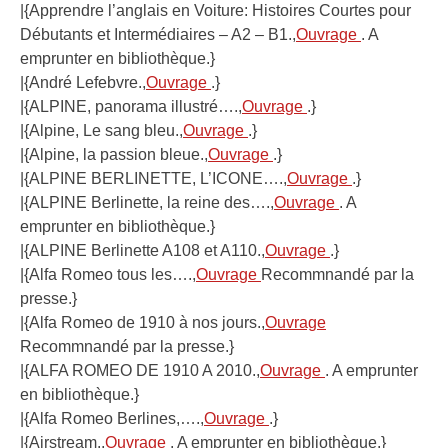
|{Apprendre l’anglais en Voiture: Histoires Courtes pour
Débutants et Intermédiaires – A2 – B1.,
Ouvrage
. A
emprunter en bibliothèque.}
|{André Lefebvre.,
Ouvrage
.}
|{ALPINE, panorama illustré….,
Ouvrage
.}
|{Alpine, Le sang bleu.,
Ouvrage
.}
|{Alpine, la passion bleue.,
Ouvrage
.}
|{ALPINE BERLINETTE, L’ICONE….,
Ouvrage
.}
|{ALPINE Berlinette, la reine des….,
Ouvrage
. A
emprunter en bibliothèque.}
|{ALPINE Berlinette A108 et A110.,
Ouvrage
.}
|{Alfa Romeo tous les….,
Ouvrage
Recommnandé par la
presse.}
|{Alfa Romeo de 1910 à nos jours.,
Ouvrage
Recommnandé par la presse.}
|{ALFA ROMEO DE 1910 A 2010.,
Ouvrage
. A emprunter
en bibliothèque.}
|{Alfa Romeo Berlines,….,
Ouvrage
.}
|{Airstream.,
Ouvrage
. A emprunter en bibliothèque.}