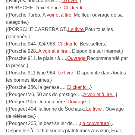
|{Rallyes, anecdotes &….,
Le livre
.}
|{PORSCHE, l’excellence.,
Clicker Ici
.}
|{Porsche Turbo.,
A voir et à lire.
Meilleur ouvrage de sa
catégorie.}
|{PORSCHE CARRERA GT.,
Le livre
Pour tous les
pationnés.}
|{Porsche 944-924-968.,
Clicker Ici
Best sellers.}
|{Porsche 928.,
A voir et à lire.
. Disponible sur internet.}
|{Porsche 911, le plaisir à….,
Ouvrage
Recommnandé par
la presse.}
|{Porsche 911 type 964.,
Le livre
. Disponible dans toutes
les bonnes librairies.}
|{Porsche 356, la genèse….,
Clicker Ici
.}
|{Peugeot V6, 50 ans de prestige….,
A voir et à lire.
.}
|{Peugeot 505 De mon père.,
Ouvrage
.}
|{Peugeot 404, la lionne de Sochaux.,
Le livre
. Ouvrage
de référence.}
|{Peugeot 205, le best-seller de….,
(la couverture)
.
Disponible à l’achat sur les plateformes Amazon, Fnac,