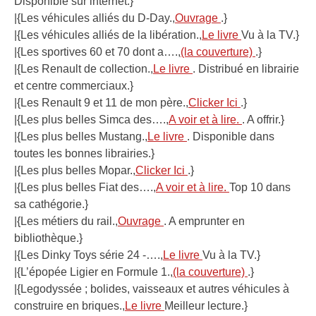
Disponible sur internet.}
|{Les véhicules alliés du D-Day.,
Ouvrage
.}
|{Les véhicules alliés de la libération.,
Le livre
Vu à la TV.}
|{Les sportives 60 et 70 dont a….,
(la couverture)
.}
|{Les Renault de collection.,
Le livre
. Distribué en librairie
et centre commerciaux.}
|{Les Renault 9 et 11 de mon père.,
Clicker Ici
.}
|{Les plus belles Simca des….,
A voir et à lire.
. A offrir.}
|{Les plus belles Mustang.,
Le livre
. Disponible dans
toutes les bonnes librairies.}
|{Les plus belles Mopar.,
Clicker Ici
.}
|{Les plus belles Fiat des….,
A voir et à lire.
Top 10 dans
sa cathégorie.}
|{Les métiers du rail.,
Ouvrage
. A emprunter en
bibliothèque.}
|{Les Dinky Toys série 24 -….,
Le livre
Vu à la TV.}
|{L’épopée Ligier en Formule 1.,
(la couverture)
.}
|{Legodyssée ; bolides, vaisseaux et autres véhicules à
construire en briques.,
Le livre
Meilleur lecture.}