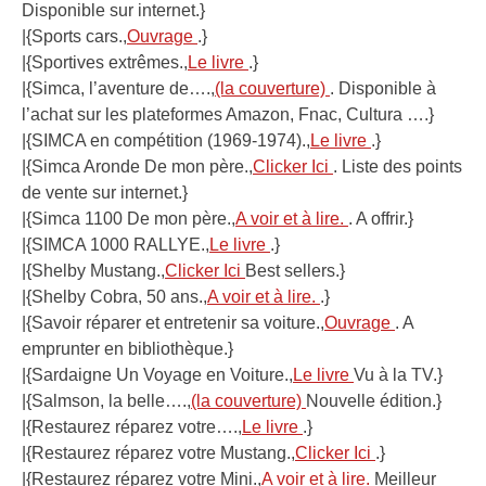
Disponible sur internet.}
|{Sports cars.,
Ouvrage
.}
|{Sportives extrêmes.,
Le livre
.}
|{Simca, l’aventure de….,
(la couverture)
. Disponible à
l’achat sur les plateformes Amazon, Fnac, Cultura ….}
|{SIMCA en compétition (1969-1974).,
Le livre
.}
|{Simca Aronde De mon père.,
Clicker Ici
. Liste des points
de vente sur internet.}
|{Simca 1100 De mon père.,
A voir et à lire.
. A offrir.}
|{SIMCA 1000 RALLYE.,
Le livre
.}
|{Shelby Mustang.,
Clicker Ici
Best sellers.}
|{Shelby Cobra, 50 ans.,
A voir et à lire.
.}
|{Savoir réparer et entretenir sa voiture.,
Ouvrage
. A
emprunter en bibliothèque.}
|{Sardaigne Un Voyage en Voiture.,
Le livre
Vu à la TV.}
|{Salmson, la belle….,
(la couverture)
Nouvelle édition.}
|{Restaurez réparez votre….,
Le livre
.}
|{Restaurez réparez votre Mustang.,
Clicker Ici
.}
|{Restaurez réparez votre Mini.,
A voir et à lire.
Meilleur