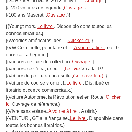
|{24 Heures du Mans 2012, le livre….,
Ouvrage
.}
|{1200 voitures de legende.,
Ouvrage
.}
|{100 ans Maserati.,
Ouvrage
.}}
{{Youngtimers.,
Le livre
. Disponible dans toutes les
bonnes librairies.}
|{Woodies américains, des….,
Clicker Ici
.}
|{VW Coccinelle, populaire et….,
A voir et à lire.
Top 10
dans sa cathégorie.}
|{Voitures de luxe de collection.,
Ouvrage
.}
|{Voitures de Cuba, entre….,
Le livre
Vu à la TV.}
|{Voiture de police en poursuite.,
(la couverture)
.}
|{Voiture de course vrombit !.,
Le livre
. Distribué en
librairie et centre commerciaux.}
|{Voiture Autonome, la Révolution est en Route.,
Clicker
Ici
Ouvrage de référence.}
|{Vivre sans voiture.,
A voir et à lire.
. A offrir.}
|{VENTURI, GT à la française.,
Le livre
. Disponible dans
toutes les bonnes librairies.}