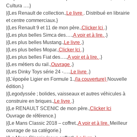
Cultura ….}
|{Les Renault de collection.,
Le livre
. Distribué en librairie
et centre commerciaux.}
|{Les Renault 9 et 11 de mon père.,
Clicker Ici
.}
|{Les plus belles Simca des….,
A voir et à lire.
.}
|{Les plus belles Mustang.,
Le livre
.}
|{Les plus belles Mopar.,
Clicker Ici
.}
|{Les plus belles Fiat des….,
A voir et à lire.
.}
|{Les métiers du rail.,
Ouvrage
.}
|{Les Dinky Toys série 24 -….,
Le livre
.}
|{L’épopée Ligier en Formule 1.,
(la couverture)
Nouvelle
édition.}
|{Legodyssée ; bolides, vaisseaux et autres véhicules à
construire en briques.,
Le livre
.}
|{Le RENAULT SCENIC de mon père.,
Clicker Ici
Ouvrage de référence.}
|{Le Mans Classic 2018 – coffret.,
A voir et à lire.
Meilleur
ouvrage de sa catégorie.}