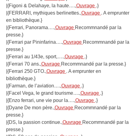
|{Figoni & Delahaye, la haute….,
Ouvrage
.}
|{FERRARI, mythiques berlinettes.,
Ouvrage
. A emprunter
en bibliothèque.}
|{Ferrari, Panorama….,
Ouvrage
Recommnandé par la
presse.}
|{Ferrari par Pininfarina….,
Ouvrage
Recommnandé par la
presse.}
|{Ferrari au 1/43e, sport,….,
Ouvrage
.}
|{Ferrari 70 ans.,
Ouvrage
Recommnandé par la presse.}
|{Ferrari 250 GTO.,
Ouvrage
. A emprunter en
bibliothèque.}
|{Farman, de l’aviation….,
Ouvrage
.}
|{Facel Vega, le grand tourisme….,
Ouvrage
.}
|{Enzo ferrari, une vie pour la….,
Ouvrage
.}
|{Dyane De mon père.,
Ouvrage
Recommnandé par la
presse.}
|{DS, la passion continue.,
Ouvrage
Recommnandé par la
presse.}