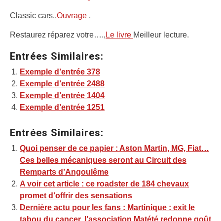
Classic cars.,
Ouvrage
.
Restaurez réparez votre….,
Le livre
Meilleur lecture.
Entrées Similaires:
Exemple d’entrée 378
Exemple d’entrée 2488
Exemple d’entrée 1404
Exemple d’entrée 1251
Entrées Similaires:
Quoi penser de ce papier : Aston Martin, MG, Fiat…
Ces belles mécaniques seront au Circuit des
Remparts d’Angoulême
A voir cet article : ce roadster de 184 chevaux
promet d’offrir des sensations
Dernière actu pour les fans : Martinique : exit le
tabou du cancer, l’association Matété redonne goût