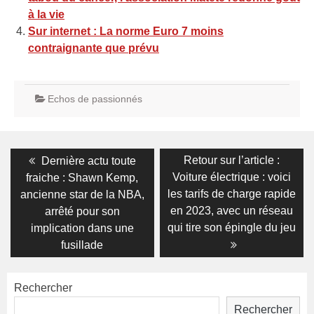
à la vie
Sur internet : La norme Euro 7 moins
contraignante que prévu
Echos de passionnés
Navigation
Previous
Next
Retour sur l’article :
Dernière actu toute
post:
post:
de
Voiture électrique : voici
fraiche : Shawn Kemp,
les tarifs de charge rapide
ancienne star de la NBA,
l’article
en 2023, avec un réseau
arrêté pour son
qui tire son épingle du jeu
implication dans une
fusillade
Rechercher
Rechercher