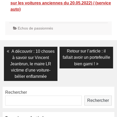
sur les voitures anciennes du 20.05.2022) / (service
auto)
Echos de passionnés
Navigation
Previous
Next
Retour sur l’article : il
A découvrir : 10 choses
post:
post:
de
fallait avoir un portefeuille
à savoir sur Vincent
Jeanbrun, le maire LR
bien garni !
l’article
victime d’une voiture-
bélier enflammée
Rechercher
Rechercher