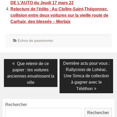
DE L’AUTO du Jeudi 17 mars 22
Relecture de l’édito : Au Cloître-Saint-Thégonnec,
collision entre deux voitures sur la vieille route de
Carhaix, des blessés – Morlaix
Echos de passionnés
Navigation
Previous
Next
Dernière actu pour vous :
Que retenir de ce
post:
post:
de
Rallycross de Lohéac.
papier : les voitures
Une Simca de collection
anciennes envahissent la
l’article
à gagner avec le
ville
Téléthon
Rechercher
Rechercher