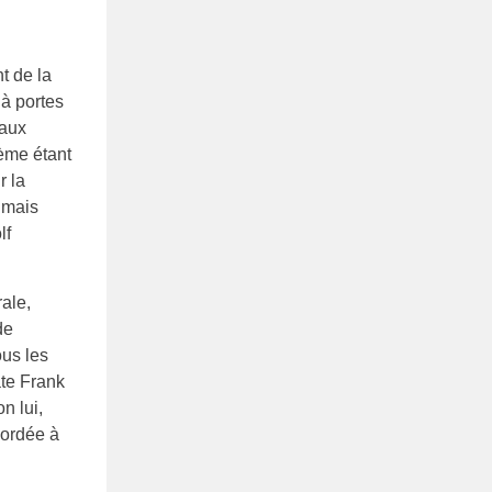
t de la
 à portes
 aux
ième étant
r la
 mais
lf
ale,
de
ous les
ate Frank
n lui,
cordée à