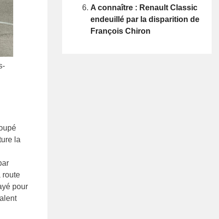
A connaître : Renault Classic
endeuillé par la disparition de
François Chiron
s-
coupé
ure la
par
 route
ayé pour
alent