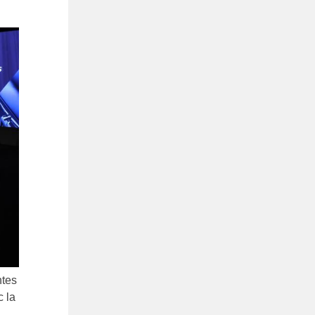
ntes
c la