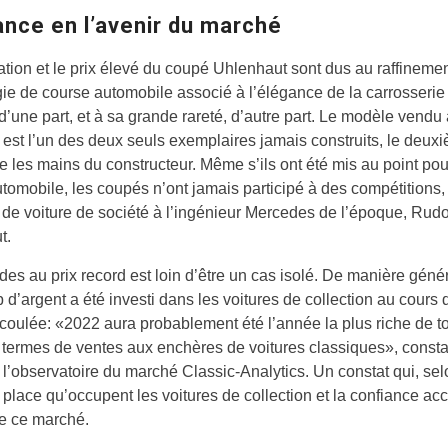
ance en l’avenir du marché
ation et le prix élevé du coupé Uhlenhaut sont dus au raffinemen
ie de course automobile associé à l’élégance de la carrosserie
 d’une part, et à sa grande rareté, d’autre part. Le modèle vendu
est l’un des deux seuls exemplaires jamais construits, le deux
re les mains du constructeur. Même s’ils ont été mis au point pou
tomobile, les coupés n’ont jamais participé à des compétitions,
 de voiture de société à l’ingénieur Mercedes de l’époque, Rudo
t.
es au prix record est loin d’être un cas isolé. De manière génér
d’argent a été investi dans les voitures de collection au cours 
coulée: «2022 aura probablement été l’année la plus riche de t
termes de ventes aux enchères de voitures classiques», const
 l’observatoire du marché Classic-Analytics. Un constat qui, selo
 place qu’occupent les voitures de collection et la confiance ac
de ce marché.