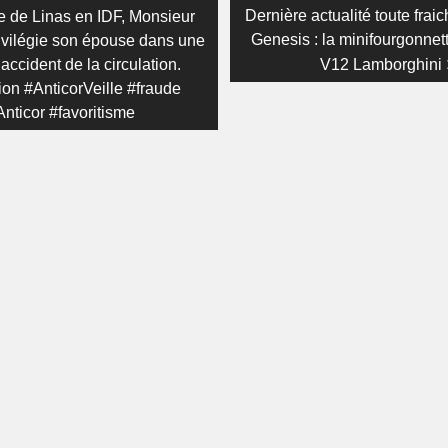
on
s
Next
Dernière actualité toute frai
e de Linas en IDF, Monsieur
post:
Genesis : la minifourgonnet
rivilégie son épouse dans une
’accident de la circulation.
V12 Lamborghini
ion #AnticorVeille #fraude
nticor #favoritisme