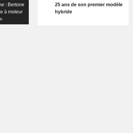
25 ans de son premier modèle
che : Bertone
hybride
te à moteur