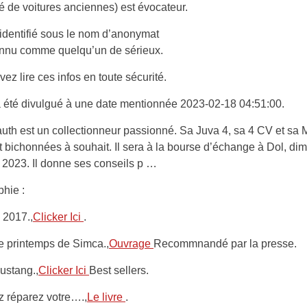
 de voitures anciennes) est évocateur.
(identifié sous le nom d’anonymat
onnu comme quelqu’un de sérieux.
ez lire ces infos en toute sécurité.
 a été divulgué à une date mentionnée 2023-02-18 04:51:00.
auth est un collectionneur passionné. Sa Juva 4, sa 4 CV et sa 
 bichonnées à souhait. Il sera à la bourse d’échange à Dol, d
r 2023. Il donne ses conseils p …
phie :
 2017.,
Clicker Ici
.
e printemps de Simca.,
Ouvrage
Recommnandé par la presse.
ustang.,
Clicker Ici
Best sellers.
z réparez votre….,
Le livre
.