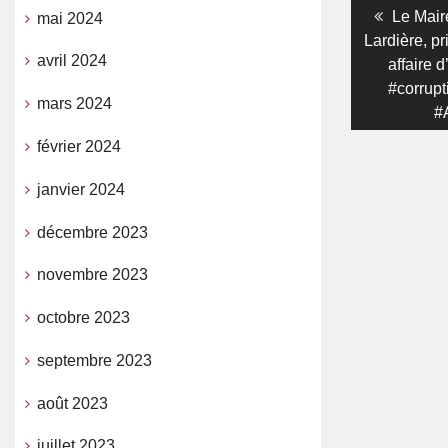
Navigati
Previou
Le Mair
mai 2024
post:
Lardière, p
de
avril 2024
affaire d
l’article
#corrupt
mars 2024
#A
février 2024
janvier 2024
décembre 2023
novembre 2023
octobre 2023
septembre 2023
août 2023
juillet 2023