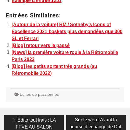
Exemple d’entrée 1251
Entrées Similaires:
[Autour de la voiture] RM / Sotheby’s Icons of
Excellence 2021-baskets plus demandées que 300
SL et Ferrari
[Blog] retour vers le passé
[News] la première voiture roule à la Rétromobile
Paris 2022
[Blog] les petits sortent très grands (au
Rétromobile 2022)
Echos de passionnés
Navigation
Previous
Next
Sur le web : Avant la
Edito tout frais : LA
post:
post:
de
bourse d’échange de Dol-
FFVE AU SALON