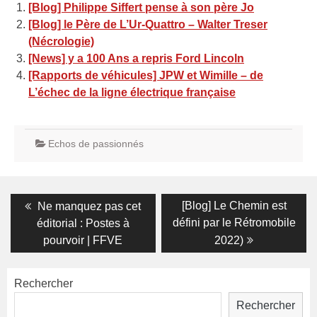
[Blog] Philippe Siffert pense à son père Jo
[Blog] le Père de L’Ur-Quattro – Walter Treser
(Nécrologie)
[News] y a 100 Ans a repris Ford Lincoln
[Rapports de véhicules] JPW et Wimille – de
L’échec de la ligne électrique française
Echos de passionnés
Navigation
Previous
Next
[Blog] Le Chemin est
Ne manquez pas cet
post:
post:
de
défini par le Rétromobile
éditorial : Postes à
pourvoir | FFVE
2022)
l’article
Rechercher
Rechercher