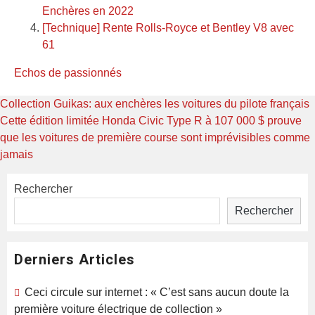
Enchères en 2022
[Technique] Rente Rolls-Royce et Bentley V8 avec
61
Echos de passionnés
Navigation
Previous
Collection Guikas: aux enchères les voitures du pilote français
post:
Next
Cette édition limitée Honda Civic Type R à 107 000 $ prouve
de
post:
que les voitures de première course sont imprévisibles comme
l’article
jamais
Rechercher
Rechercher
Derniers Articles
Ceci circule sur internet : « C’est sans aucun doute la
première voiture électrique de collection »