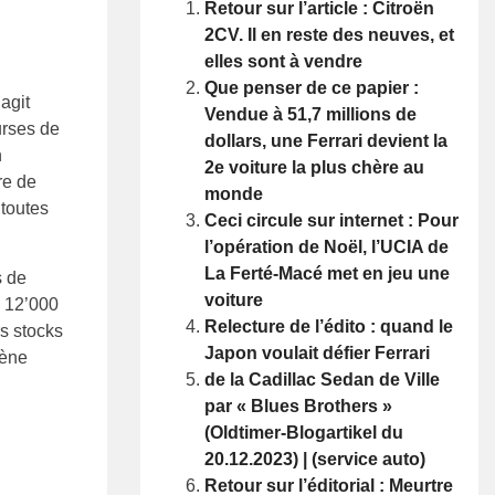
Retour sur l’article : Citroën
2CV. Il en reste des neuves, et
elles sont à vendre
Que penser de ce papier :
agit
Vendue à 51,7 millions de
urses de
dollars, une Ferrari devient la
n
2e voiture la plus chère au
re de
monde
 toutes
Ceci circule sur internet : Pour
l’opération de Noël, l’UCIA de
La Ferté-Macé met en jeu une
s de
voiture
e 12’000
Relecture de l’édito : quand le
s stocks
Japon voulait défier Ferrari
cène
de la Cadillac Sedan de Ville
par « Blues Brothers »
(Oldtimer-Blogartikel du
20.12.2023) | (service auto)
Retour sur l’éditorial : Meurtre