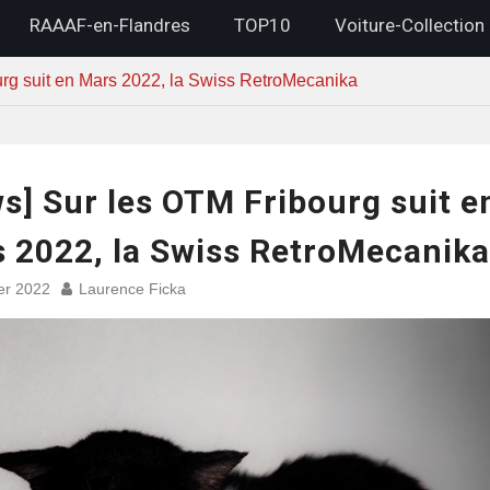
RAAAF-en-Flandres
TOP10
Voiture-Collection
rg suit en Mars 2022, la Swiss RetroMecanika
s] Sur les OTM Fribourg suit e
 2022, la Swiss RetroMecanika
ier 2022
Laurence Ficka