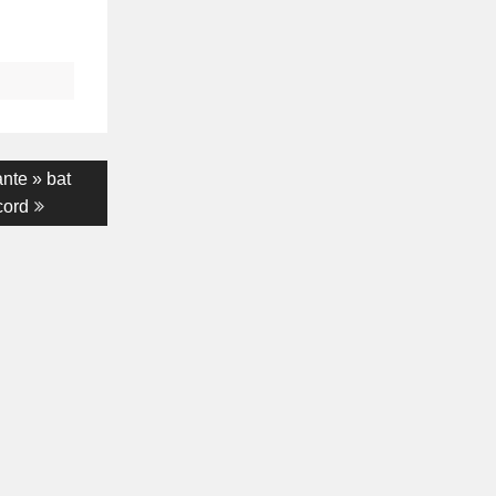
nte » bat
cord