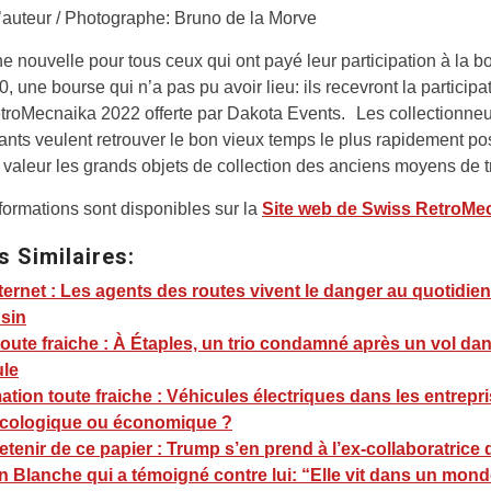
d’auteur / Photographe: Bruno de la Morve
 nouvelle pour tous ceux qui ont payé leur participation à la b
 une bourse qui n’a pas pu avoir lieu: ils recevront la participat
roMecnaika 2022 offerte par Dakota Events. Les collectionneur
ts veulent retrouver le bon vieux temps le plus rapidement pos
 valeur les grands objets de collection des anciens moyens de t
formations sont disponibles sur la
Site web de Swiss RetroMe
s Similaires:
ternet : Les agents des routes vivent le danger au quotidie
sin
toute fraiche : À Étaples, un trio condamné après un vol da
ule
ation toute fraiche : Véhicules électriques dans les entrepri
écologique ou économique ?
etenir de ce papier : Trump s’en prend à l’ex-collaboratrice 
 Blanche qui a témoigné contre lui: “Elle vit dans un mon