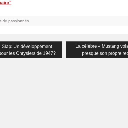
naire”
s de passionnés
on
ous
Next
La célèbre « Mustang vola
n Slap: Un développement
post:
pour les Chryslers de 1947?
presque son propre re