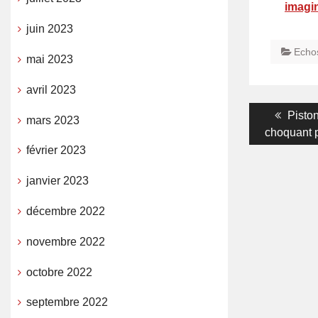
imagi
juin 2023
Echo
mai 2023
avril 2023
Navigati
Previ
Pisto
mars 2023
post:
choquant 
de
février 2023
l’article
janvier 2023
décembre 2022
novembre 2022
octobre 2022
septembre 2022