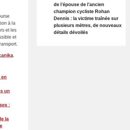
de l’épouse de l’ancien
champion cycliste Rohan
ourse
Dennis : la victime traînée sur
ion à la
plusieurs mètres, de nouveaux
s et les
détails dévoilés
sible et
ransport.
canika
.
n en
ns un
ses :
de la
de