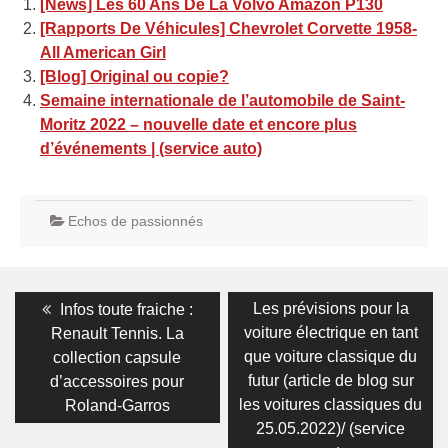
[News] Les 60 Ans De La Volvo Amazon P130
[Rapports De Véhicules] Chevrolet Corvette 1958-
All American Girl
[Blog] Original ou copie?
Semaine internationale de l’automobile de Saint-
Moritz 2022 – nouvelle date et encore plus
d’événements | (service auto)
Echos de passionnés
Navigation
Previous
Next
Les prévisions pour la
Infos toute fraiche :
post:
post:
de
voiture électrique en tant
Renault Tennis. La
que voiture classique du
collection capsule
l’article
futur (article de blog sur
d’accessoires pour
les voitures classiques du
Roland-Garros
25.05.2022)/ (service