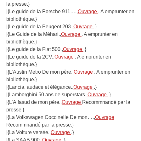
la presse.}
|{Le guide de la Porsche 911….,
Ouvrage
. A emprunter en
bibliothèque.}
|{Le guide de la Peugeot 203.,
Ouvrage
.}
|{Le Guide de la Méhari.,
Ouvrage
. A emprunter en
bibliothèque.}
|{Le guide de la Fiat 500.,
Ouvrage
.}
|{Le guide de la 2CV.,
Ouvrage
. A emprunter en
bibliothèque.}
|{L’Austin Metro De mon père.,
Ouvrage
. A emprunter en
bibliothèque.}
|{Lancia, audace et élégance.,
Ouvrage
.}
|{Lamborghini 50 ans de superstars.,
Ouvrage
.}
|{L’Alfasud de mon père.,
Ouvrage
Recommnandé par la
presse.}
|{La Volkswagen Coccinelle De mon….,
Ouvrage
Recommnandé par la presse.}
|{La Voiture versée.,
Ouvrage
.}
|{La SAAB 900.,
Ouvrage
.}