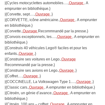
|{Cycles motocyclettes automobiles….,
Ouvrage
. A
emprunter en bibliothèque.}
|{Corvette, sept….,
Ouvrage
.}
|{CORVETTE, icône américaine.,
Ouvrage
. A emprunter
en bibliothèque.}
|{Corvette.,
Ouvrage
Recommnandé par la presse.}
|{Convois exceptionnels, les….,
Ouvrage
. A emprunter en
bibliothèque.}
|{Construis 40 véhicules Lego® faciles et pour les
enfants.,
Ouvrage
.}
|{Construire ses voitures en Lego.,
Ouvrage
Recommnandé par la presse.}
|{Construire ses avions en Lego.,
Ouvrage
.}
|{Coffret….,
Ouvrage
.}
|{COCCINELLE, La Volkswagen Type 1….,
Ouvrage
.}
|{Classic cars.,
Ouvrage
. A emprunter en bibliothèque.}
|{Citroën, un génie d’avance.,
Ouvrage
. A emprunter en
bibliothèque.}
|{Citroën, 100 ans – coffret.,
Ouvrage
. A emprunter en