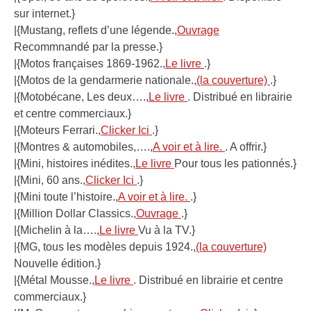
sur internet.}
|{Mustang, reflets d’une légende.,
Ouvrage
Recommnandé par la presse.}
|{Motos françaises 1869-1962.,
Le livre
.}
|{Motos de la gendarmerie nationale.,
(la couverture)
.}
|{Motobécane, Les deux….,
Le livre
. Distribué en librairie
et centre commerciaux.}
|{Moteurs Ferrari.,
Clicker Ici
.}
|{Montres & automobiles,….,
A voir et à lire.
. A offrir.}
|{Mini, histoires inédites.,
Le livre
Pour tous les pationnés.}
|{Mini, 60 ans.,
Clicker Ici
.}
|{Mini toute l’histoire.,
A voir et à lire.
.}
|{Million Dollar Classics.,
Ouvrage
.}
|{Michelin à la….,
Le livre
Vu à la TV.}
|{MG, tous les modèles depuis 1924.,
(la couverture)
Nouvelle édition.}
|{Métal Mousse.,
Le livre
. Distribué en librairie et centre
commerciaux.}