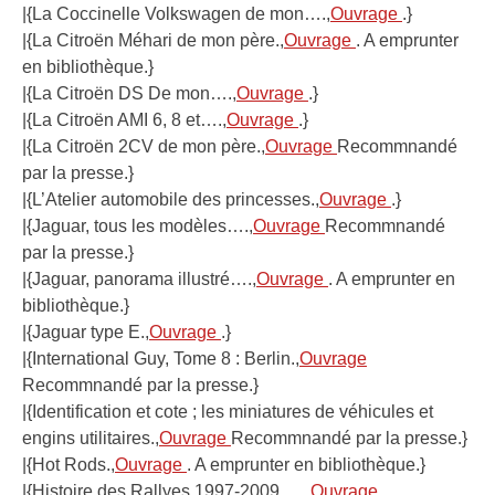
|{La Coccinelle Volkswagen de mon….,
Ouvrage
.}
|{La Citroën Méhari de mon père.,
Ouvrage
. A emprunter
en bibliothèque.}
|{La Citroën DS De mon….,
Ouvrage
.}
|{La Citroën AMI 6, 8 et….,
Ouvrage
.}
|{La Citroën 2CV de mon père.,
Ouvrage
Recommnandé
par la presse.}
|{L’Atelier automobile des princesses.,
Ouvrage
.}
|{Jaguar, tous les modèles….,
Ouvrage
Recommnandé
par la presse.}
|{Jaguar, panorama illustré….,
Ouvrage
. A emprunter en
bibliothèque.}
|{Jaguar type E.,
Ouvrage
.}
|{International Guy, Tome 8 : Berlin.,
Ouvrage
Recommnandé par la presse.}
|{Identification et cote ; les miniatures de véhicules et
engins utilitaires.,
Ouvrage
Recommnandé par la presse.}
|{Hot Rods.,
Ouvrage
. A emprunter en bibliothèque.}
|{Histoire des Rallyes 1997-2009,….,
Ouvrage