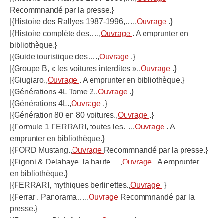
Recommnandé par la presse.}
|{Histoire des Rallyes 1987-1996,….,
Ouvrage
.}
|{Histoire complète des….,
Ouvrage
. A emprunter en
bibliothèque.}
|{Guide touristique des….,
Ouvrage
.}
|{Groupe B, « les voitures interdites ».,
Ouvrage
.}
|{Giugiaro.,
Ouvrage
. A emprunter en bibliothèque.}
|{Générations 4L Tome 2.,
Ouvrage
.}
|{Générations 4L.,
Ouvrage
.}
|{Génération 80 en 80 voitures.,
Ouvrage
.}
|{Formule 1 FERRARI, toutes les….,
Ouvrage
. A
emprunter en bibliothèque.}
|{FORD Mustang.,
Ouvrage
Recommnandé par la presse.}
|{Figoni & Delahaye, la haute….,
Ouvrage
. A emprunter
en bibliothèque.}
|{FERRARI, mythiques berlinettes.,
Ouvrage
.}
|{Ferrari, Panorama….,
Ouvrage
Recommnandé par la
presse.}