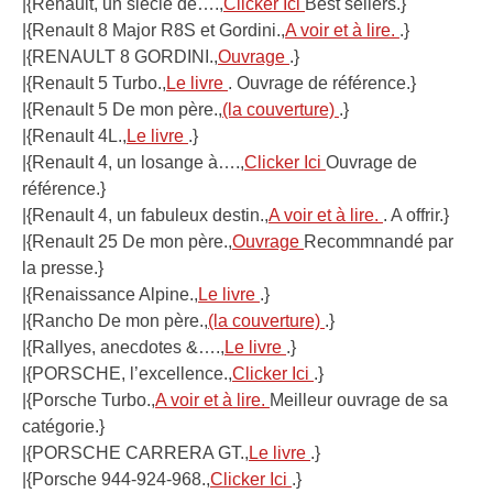
|{Renault, un siècle de….,
Clicker Ici
Best sellers.}
|{Renault 8 Major R8S et Gordini.,
A voir et à lire.
.}
|{RENAULT 8 GORDINI.,
Ouvrage
.}
|{Renault 5 Turbo.,
Le livre
. Ouvrage de référence.}
|{Renault 5 De mon père.,
(la couverture)
.}
|{Renault 4L.,
Le livre
.}
|{Renault 4, un losange à….,
Clicker Ici
Ouvrage de
référence.}
|{Renault 4, un fabuleux destin.,
A voir et à lire.
. A offrir.}
|{Renault 25 De mon père.,
Ouvrage
Recommnandé par
la presse.}
|{Renaissance Alpine.,
Le livre
.}
|{Rancho De mon père.,
(la couverture)
.}
|{Rallyes, anecdotes &….,
Le livre
.}
|{PORSCHE, l’excellence.,
Clicker Ici
.}
|{Porsche Turbo.,
A voir et à lire.
Meilleur ouvrage de sa
catégorie.}
|{PORSCHE CARRERA GT.,
Le livre
.}
|{Porsche 944-924-968.,
Clicker Ici
.}