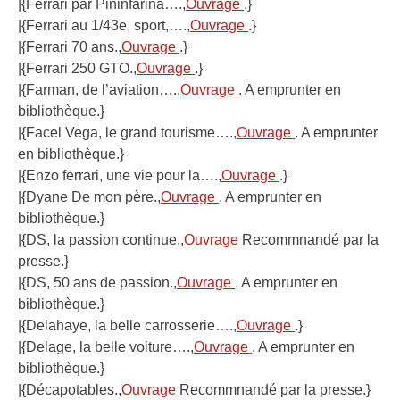
|{Ferrari par Pininfarina….,
Ouvrage
.}
|{Ferrari au 1/43e, sport,….,
Ouvrage
.}
|{Ferrari 70 ans.,
Ouvrage
.}
|{Ferrari 250 GTO.,
Ouvrage
.}
|{Farman, de l’aviation….,
Ouvrage
. A emprunter en
bibliothèque.}
|{Facel Vega, le grand tourisme….,
Ouvrage
. A emprunter
en bibliothèque.}
|{Enzo ferrari, une vie pour la….,
Ouvrage
.}
|{Dyane De mon père.,
Ouvrage
. A emprunter en
bibliothèque.}
|{DS, la passion continue.,
Ouvrage
Recommnandé par la
presse.}
|{DS, 50 ans de passion.,
Ouvrage
. A emprunter en
bibliothèque.}
|{Delahaye, la belle carrosserie….,
Ouvrage
.}
|{Delage, la belle voiture….,
Ouvrage
. A emprunter en
bibliothèque.}
|{Décapotables.,
Ouvrage
Recommnandé par la presse.}