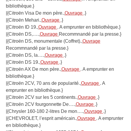
bibliothèque.}
|{Citroën Visa De mon père.,
Ouvrage
.}
|{Citroën Mehari.,
Ouvrage
.}
|{Citroën ID 19.,
Ouvrage
. A emprunter en bibliothèque.}
|{Citroën DS,….,
Ouvrage
Recommnandé par la presse.}
|{Citroën DS, monumentale (Coffret).,
Ouvrage
Recommnandé par la presse.}
|{Citroën DS, la….,
Ouvrage
.}
|{Citroën DS 19.,
Ouvrage
.}
|{Citroën AX De mon père.,
Ouvrage
. A emprunter en
bibliothèque.}
|{Citroën 2CV, 70 ans de popularité.,
Ouvrage
. A
emprunter en bibliothèque.}
|{Citroën 2CV sur les 5 continents.,
Ouvrage
.}
|{Citroën 2CV fourgonnette De….,
Ouvrage
.}
|{Chrysler 160-180 2-litres De mon….,
Ouvrage
.}
|{CHEVROLET, l’esprit américain.,
Ouvrage
. A emprunter
en bibliothèque.}