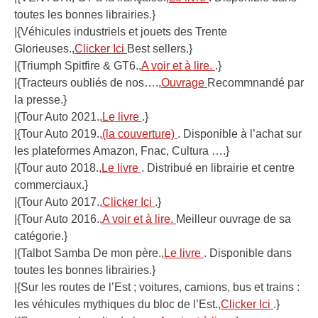
toutes les bonnes librairies.}
|{Véhicules industriels et jouets des Trente
Glorieuses.,
Clicker Ici
Best sellers.}
|{Triumph Spitfire & GT6.,
A voir et à lire.
.}
|{Tracteurs oubliés de nos….,
Ouvrage
Recommnandé par
la presse.}
|{Tour Auto 2021.,
Le livre
.}
|{Tour Auto 2019.,
(la couverture)
. Disponible à l’achat sur
les plateformes Amazon, Fnac, Cultura ….}
|{Tour auto 2018.,
Le livre
. Distribué en librairie et centre
commerciaux.}
|{Tour Auto 2017.,
Clicker Ici
.}
|{Tour Auto 2016.,
A voir et à lire.
Meilleur ouvrage de sa
catégorie.}
|{Talbot Samba De mon père.,
Le livre
. Disponible dans
toutes les bonnes librairies.}
|{Sur les routes de l’Est ; voitures, camions, bus et trains :
les véhicules mythiques du bloc de l’Est.,
Clicker Ici
.}