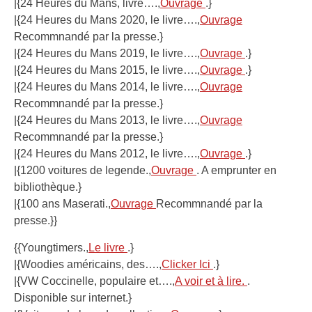
|{24 Heures du Mans, livre….,
Ouvrage
.}
|{24 Heures du Mans 2020, le livre….,
Ouvrage
Recommnandé par la presse.}
|{24 Heures du Mans 2019, le livre….,
Ouvrage
.}
|{24 Heures du Mans 2015, le livre….,
Ouvrage
.}
|{24 Heures du Mans 2014, le livre….,
Ouvrage
Recommnandé par la presse.}
|{24 Heures du Mans 2013, le livre….,
Ouvrage
Recommnandé par la presse.}
|{24 Heures du Mans 2012, le livre….,
Ouvrage
.}
|{1200 voitures de legende.,
Ouvrage
. A emprunter en
bibliothèque.}
|{100 ans Maserati.,
Ouvrage
Recommnandé par la
presse.}}
{{Youngtimers.,
Le livre
.}
|{Woodies américains, des….,
Clicker Ici
.}
|{VW Coccinelle, populaire et….,
A voir et à lire.
.
Disponible sur internet.}