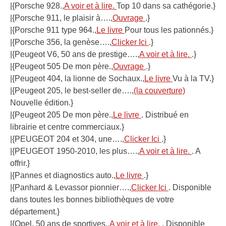
|{Porsche 928.,
A voir et à lire.
Top 10 dans sa cathégorie.}
|{Porsche 911, le plaisir à….,
Ouvrage
.}
|{Porsche 911 type 964.,
Le livre
Pour tous les pationnés.}
|{Porsche 356, la genèse….,
Clicker Ici
.}
|{Peugeot V6, 50 ans de prestige….,
A voir et à lire.
.}
|{Peugeot 505 De mon père.,
Ouvrage
.}
|{Peugeot 404, la lionne de Sochaux.,
Le livre
Vu à la TV.}
|{Peugeot 205, le best-seller de….,
(la couverture)
Nouvelle édition.}
|{Peugeot 205 De mon père.,
Le livre
. Distribué en
librairie et centre commerciaux.}
|{PEUGEOT 204 et 304, une….,
Clicker Ici
.}
|{PEUGEOT 1950-2010, les plus….,
A voir et à lire.
. A
offrir.}
|{Pannes et diagnostics auto.,
Le livre
.}
|{Panhard & Levassor pionnier….,
Clicker Ici
. Disponible
dans toutes les bonnes bibliothèques de votre
département.}
|{Opel, 50 ans de sportives.,
A voir et à lire.
. Disponible