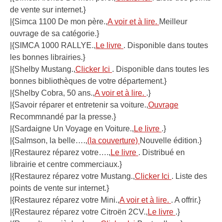
de vente sur internet.}
|{Simca 1100 De mon père.,
A voir et à lire.
Meilleur
ouvrage de sa catégorie.}
|{SIMCA 1000 RALLYE.,
Le livre
. Disponible dans toutes
les bonnes librairies.}
|{Shelby Mustang.,
Clicker Ici
. Disponible dans toutes les
bonnes bibliothèques de votre département.}
|{Shelby Cobra, 50 ans.,
A voir et à lire.
.}
|{Savoir réparer et entretenir sa voiture.,
Ouvrage
Recommnandé par la presse.}
|{Sardaigne Un Voyage en Voiture.,
Le livre
.}
|{Salmson, la belle….,
(la couverture)
Nouvelle édition.}
|{Restaurez réparez votre….,
Le livre
. Distribué en
librairie et centre commerciaux.}
|{Restaurez réparez votre Mustang.,
Clicker Ici
. Liste des
points de vente sur internet.}
|{Restaurez réparez votre Mini.,
A voir et à lire.
. A offrir.}
|{Restaurez réparez votre Citroën 2CV.,
Le livre
.}