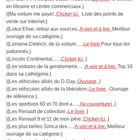
en librairie et centre commerciaux.}
|{Ma voiture me paye!.,
Clicker Ici
. Liste des points de
vente sur internet.}
|{Lotus Elise, retour aux sources.,
A voir et à lire.
Meilleur
ouvrage de sa catégorie.}
|{Lorraine-Dietrich, de la voiture….,
Le livre
Pour tous les
pationnés.}
|{Lincoln Continental,….,
Clicker Ici
.}
|{Les voitures de la gendarmerie….,
A voir et à lire.
Top 10
dans sa cathégorie.}
|{Les véhicules alliés du D-Day.,
Ouvrage
.}
|{Les véhicules alliés de la libération.,
Le livre
. Ouvrage
de référence.}
|{Les sportives 60 et 70 dont a….,
(la couverture)
.}
|{Les Renault de collection.,
Le livre
.}
|{Les Renault 9 et 11 de mon père.,
Clicker Ici
.}
|{Les plus belles Simca des….,
A voir et à lire.
Meilleur
ouvrage de sa catégorie.}