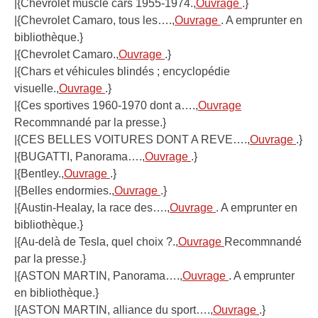
|{Chevrolet muscle cars 1955-1974.,
Ouvrage
.}
|{Chevrolet Camaro, tous les….,
Ouvrage
. A emprunter en
bibliothèque.}
|{Chevrolet Camaro.,
Ouvrage
.}
|{Chars et véhicules blindés ; encyclopédie
visuelle.,
Ouvrage
.}
|{Ces sportives 1960-1970 dont a….,
Ouvrage
Recommnandé par la presse.}
|{CES BELLES VOITURES DONT A REVE….,
Ouvrage
.}
|{BUGATTI, Panorama….,
Ouvrage
.}
|{Bentley.,
Ouvrage
.}
|{Belles endormies.,
Ouvrage
.}
|{Austin-Healay, la race des….,
Ouvrage
. A emprunter en
bibliothèque.}
|{Au-delà de Tesla, quel choix ?.,
Ouvrage
Recommnandé
par la presse.}
|{ASTON MARTIN, Panorama….,
Ouvrage
. A emprunter
en bibliothèque.}
|{ASTON MARTIN, alliance du sport….,
Ouvrage
.}