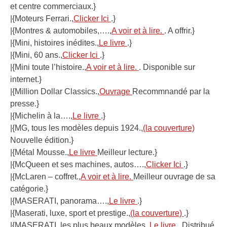
et centre commerciaux.}
|{Moteurs Ferrari.,
Clicker Ici
.}
|{Montres & automobiles,….,
A voir et à lire.
. A offrir.}
|{Mini, histoires inédites.,
Le livre
.}
|{Mini, 60 ans.,
Clicker Ici
.}
|{Mini toute l’histoire.,
A voir et à lire.
. Disponible sur
internet.}
|{Million Dollar Classics.,
Ouvrage
Recommnandé par la
presse.}
|{Michelin à la….,
Le livre
.}
|{MG, tous les modèles depuis 1924.,
(la couverture)
Nouvelle édition.}
|{Métal Mousse.,
Le livre
Meilleur lecture.}
|{McQueen et ses machines, autos….,
Clicker Ici
.}
|{McLaren – coffret.,
A voir et à lire.
Meilleur ouvrage de sa
catégorie.}
|{MASERATI, panorama….,
Le livre
.}
|{Maserati, luxe, sport et prestige.,
(la couverture)
.}
|{MASERATI, les plus beaux modèles.,
Le livre
. Distribué