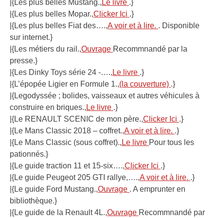
|{Les plus belles Mustang.,
Le livre
.}
|{Les plus belles Mopar.,
Clicker Ici
.}
|{Les plus belles Fiat des….,
A voir et à lire.
. Disponible
sur internet.}
|{Les métiers du rail.,
Ouvrage
Recommnandé par la
presse.}
|{Les Dinky Toys série 24 -….,
Le livre
.}
|{L’épopée Ligier en Formule 1.,
(la couverture)
.}
|{Legodyssée ; bolides, vaisseaux et autres véhicules à
construire en briques.,
Le livre
.}
|{Le RENAULT SCENIC de mon père.,
Clicker Ici
.}
|{Le Mans Classic 2018 – coffret.,
A voir et à lire.
.}
|{Le Mans Classic (sous coffret).,
Le livre
Pour tous les
pationnés.}
|{Le guide traction 11 et 15-six….,
Clicker Ici
.}
|{Le guide Peugeot 205 GTI rallye,….,
A voir et à lire.
.}
|{Le guide Ford Mustang.,
Ouvrage
. A emprunter en
bibliothèque.}
|{Le guide de la Renault 4L.,
Ouvrage
Recommnandé par