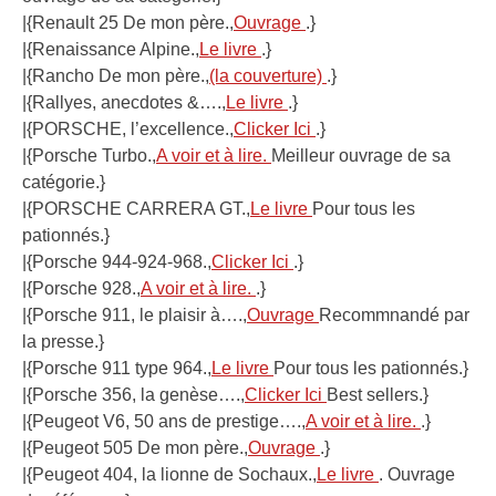
|{Renault 25 De mon père.,
Ouvrage
.}
|{Renaissance Alpine.,
Le livre
.}
|{Rancho De mon père.,
(la couverture)
.}
|{Rallyes, anecdotes &….,
Le livre
.}
|{PORSCHE, l’excellence.,
Clicker Ici
.}
|{Porsche Turbo.,
A voir et à lire.
Meilleur ouvrage de sa
catégorie.}
|{PORSCHE CARRERA GT.,
Le livre
Pour tous les
pationnés.}
|{Porsche 944-924-968.,
Clicker Ici
.}
|{Porsche 928.,
A voir et à lire.
.}
|{Porsche 911, le plaisir à….,
Ouvrage
Recommnandé par
la presse.}
|{Porsche 911 type 964.,
Le livre
Pour tous les pationnés.}
|{Porsche 356, la genèse….,
Clicker Ici
Best sellers.}
|{Peugeot V6, 50 ans de prestige….,
A voir et à lire.
.}
|{Peugeot 505 De mon père.,
Ouvrage
.}
|{Peugeot 404, la lionne de Sochaux.,
Le livre
. Ouvrage