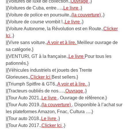
|{Voitures de luxe de collection.,
Ouvrage
.}
|{Voitures de Cuba, entre….,
Le livre
.}
|{Voiture de police en poursuite.,
(la couverture)
.}
|{Voiture de course vrombit !.,
Le livre
.}
|{Voiture Autonome, la Révolution est en Route.,
Clicker
Ici
.}
|{Vivre sans voiture.,
A voir et à lire.
Meilleur ouvrage de
sa catégorie.}
|{VENTURI, GT à la française.,
Le livre
Pour tous les
pationnés.}
|{Véhicules industriels et jouets des Trente
Glorieuses.,
Clicker Ici
Best sellers.}
|{Triumph Spitfire & GT6.,
A voir et à lire.
.}
|{Tracteurs oubliés de nos….,
Ouvrage
.}
|{Tour Auto 2021.,
Le livre
. Ouvrage de référence.}
|{Tour Auto 2019.,
(la couverture)
. Disponible à l’achat sur
les plateformes Amazon, Fnac, Cultura ….}
|{Tour auto 2018.,
Le livre
.}
|{Tour Auto 2017.,
Clicker Ici
.}