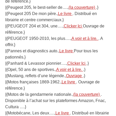
de référence.}
|{Peugeot 205, le best-seller de….,
(la couverture)
.}
|{Peugeot 205 De mon père.,
Le livre
. Distribué en
librairie et centre commerciaux.}
|{PEUGEOT 204 et 304, une….,
Clicker Ici
Ouvrage de
référence.}
|{PEUGEOT 1950-2010, les plus….,
A voir et à lire.
. A
offrir.}
|{Pannes et diagnostics auto.,
Le livre
Pour tous les
pationnés.}
|{Panhard & Levassor pionnier….,
Clicker Ici
.}
|{Opel, 50 ans de sportives.,
A voir et à lire.
.}
|{Mustang, reflets d’une légende.,
Ouvrage
.}
|{Motos françaises 1869-1962.,
Le livre
. Ouvrage de
référence.}
|{Motos de la gendarmerie nationale.,
(la couverture)
.
Disponible à l’achat sur les plateformes Amazon, Fnac,
Cultura ….}
|{Motobécane, Les deux….,
Le livre
. Distribué en librairie