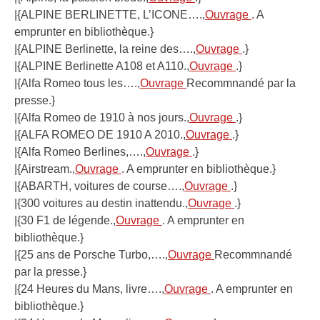
|{ALPINE BERLINETTE, L’ICONE….,
Ouvrage
. A
emprunter en bibliothèque.}
|{ALPINE Berlinette, la reine des….,
Ouvrage
.}
|{ALPINE Berlinette A108 et A110.,
Ouvrage
.}
|{Alfa Romeo tous les….,
Ouvrage
Recommnandé par la
presse.}
|{Alfa Romeo de 1910 à nos jours.,
Ouvrage
.}
|{ALFA ROMEO DE 1910 A 2010.,
Ouvrage
.}
|{Alfa Romeo Berlines,….,
Ouvrage
.}
|{Airstream.,
Ouvrage
. A emprunter en bibliothèque.}
|{ABARTH, voitures de course….,
Ouvrage
.}
|{300 voitures au destin inattendu.,
Ouvrage
.}
|{30 F1 de légende.,
Ouvrage
. A emprunter en
bibliothèque.}
|{25 ans de Porsche Turbo,….,
Ouvrage
Recommnandé
par la presse.}
|{24 Heures du Mans, livre….,
Ouvrage
. A emprunter en
bibliothèque.}