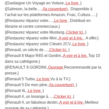
|{Sardaigne Un Voyage en Voiture.,
Le livre
.}
|{Salmson, la belle….,
(la couverture)
. Disponible à
l’achat sur les plateformes Amazon, Fnac, Cultura ….}
|{Restaurez réparez votre….,
Le livre
. Distribué en
librairie et centre commerciaux.}
|{Restaurez réparez votre Mustang.,
Clicker Ici
.}
|{Restaurez réparez votre Mini.,
A voir et à lire.
. A offrir.}
|{Restaurez réparez votre Citroën 2CV.,
Le livre
.}
|{Renault, un siècle de….,
Clicker Ici
.}
|{Renault 8 Major R8S et Gordini.,
A voir et à lire.
Top 10
dans sa cathégorie.}
|{RENAULT 8 GORDINI.,
Ouvrage
Recommnandé par la
presse.}
|{Renault 5 Turbo.,
Le livre
Vu à la TV.}
|{Renault 5 De mon père.,
(la couverture)
.}
|{Renault 4L.,
Le livre
.}
|{Renault 4, un losange à….,
Clicker Ici
.}
|{Renault 4, un fabuleux destin.,
A voir et à lire.
Meilleur
ouvrage de sa catégorie.}