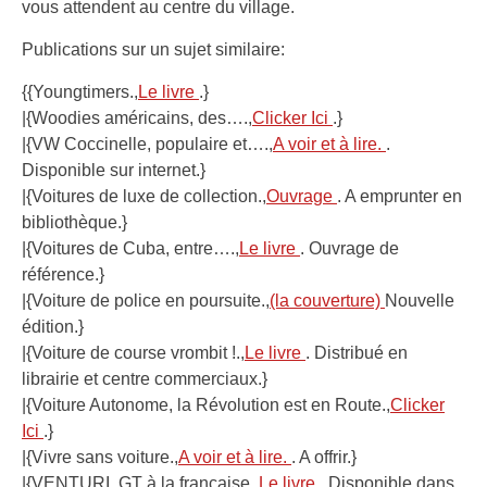
vous attendent au centre du village.
Publications sur un sujet similaire:
{{Youngtimers.,
Le livre
.}
|{Woodies américains, des….,
Clicker Ici
.}
|{VW Coccinelle, populaire et….,
A voir et à lire.
.
Disponible sur internet.}
|{Voitures de luxe de collection.,
Ouvrage
. A emprunter en
bibliothèque.}
|{Voitures de Cuba, entre….,
Le livre
. Ouvrage de
référence.}
|{Voiture de police en poursuite.,
(la couverture)
Nouvelle
édition.}
|{Voiture de course vrombit !.,
Le livre
. Distribué en
librairie et centre commerciaux.}
|{Voiture Autonome, la Révolution est en Route.,
Clicker
Ici
.}
|{Vivre sans voiture.,
A voir et à lire.
. A offrir.}
|{VENTURI, GT à la française.,
Le livre
. Disponible dans