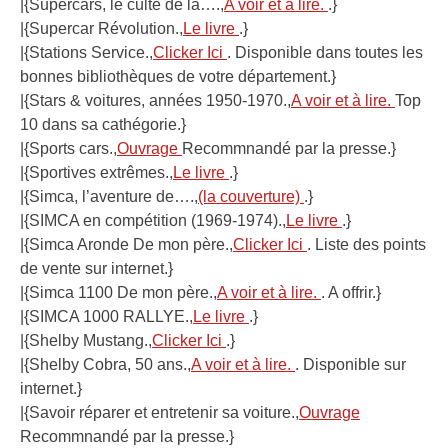
|{Supercars, le culte de la….,
A voir et à lire.
.}
|{Supercar Révolution.,
Le livre
.}
|{Stations Service.,
Clicker Ici
. Disponible dans toutes les
bonnes bibliothèques de votre département.}
|{Stars & voitures, années 1950-1970.,
A voir et à lire.
Top
10 dans sa cathégorie.}
|{Sports cars.,
Ouvrage
Recommnandé par la presse.}
|{Sportives extrêmes.,
Le livre
.}
|{Simca, l’aventure de….,
(la couverture)
.}
|{SIMCA en compétition (1969-1974).,
Le livre
.}
|{Simca Aronde De mon père.,
Clicker Ici
. Liste des points
de vente sur internet.}
|{Simca 1100 De mon père.,
A voir et à lire.
. A offrir.}
|{SIMCA 1000 RALLYE.,
Le livre
.}
|{Shelby Mustang.,
Clicker Ici
.}
|{Shelby Cobra, 50 ans.,
A voir et à lire.
. Disponible sur
internet.}
|{Savoir réparer et entretenir sa voiture.,
Ouvrage
Recommnandé par la presse.}