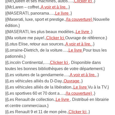
|{McQueen et ses machines, autos….,
Clicker Ici
.}
|{McLaren – coffret.,
A voir et à lire.
.}
|{MASERATI, panorama….,
Le livre
.}
|{Maserati, luxe, sport et prestige.,
(la couverture)
Nouvelle
édition.}
|{MASERATI, les plus beaux modèles.,
Le livre
.}
|{Ma voiture me paye!.,
Clicker Ici
Ouvrage de référence.}
|{Lotus Elise, retour aux sources.,
A voir et à lire.
.}
|{Lorraine-Dietrich, de la voiture….,
Le livre
Pour tous les
pationnés.}
|{Lincoln Continental,….,
Clicker Ici
. Disponible dans
toutes les bonnes bibliothèques de votre département.}
|{Les voitures de la gendarmerie….,
A voir et à lire.
.}
|{Les véhicules alliés du D-Day.,
Ouvrage
.}
|{Les véhicules alliés de la libération.,
Le livre
Vu à la TV.}
|{Les sportives 60 et 70 dont a….,
(la couverture)
.}
|{Les Renault de collection.,
Le livre
. Distribué en librairie
et centre commerciaux.}
|{Les Renault 9 et 11 de mon père.,
Clicker Ici
.}