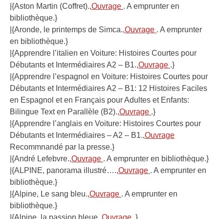
|{Aston Martin (Coffret).,
Ouvrage
. A emprunter en
bibliothèque.}
|{Aronde, le printemps de Simca.,
Ouvrage
. A emprunter
en bibliothèque.}
|{Apprendre l’italien en Voiture: Histoires Courtes pour
Débutants et Intermédiaires A2 – B1.,
Ouvrage
.}
|{Apprendre l’espagnol en Voiture: Histoires Courtes pour
Débutants et Intermédiaires A2 – B1: 12 Histoires Faciles
en Espagnol et en Français pour Adultes et Enfants:
Bilingue Text en Parallèle (B2).,
Ouvrage
.}
|{Apprendre l’anglais en Voiture: Histoires Courtes pour
Débutants et Intermédiaires – A2 – B1.,
Ouvrage
Recommnandé par la presse.}
|{André Lefebvre.,
Ouvrage
. A emprunter en bibliothèque.}
|{ALPINE, panorama illustré….,
Ouvrage
. A emprunter en
bibliothèque.}
|{Alpine, Le sang bleu.,
Ouvrage
. A emprunter en
bibliothèque.}
|{Alpine, la passion bleue.,
Ouvrage
.}