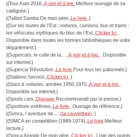
|{Tour Auto 2016.,
A voir et à lire.
Meilleur ouvrage de sa
catégorie.}
|{Talbot Samba De mon père.,
Le livre
.}
|{Sur les routes de l’Est ; voitures, camions, bus et trains :
les véhicules mythiques du bloc de l’Est.,
Clicker Ici
.
Disponible dans toutes les bonnes bibliothèques de votre
département.}
|{Supercars, le culte de la….,
A voir et à lire.
. Disponible
sur internet.}
|{Supercar Révolution.,
Le livre
Pour tous les pationnés.}
|{Stations Service.,
Clicker Ici
.}
|{Stars & voitures, années 1950-1970.,
A voir et à lire.
.
Disponible sur internet.}
|{Sports cars.,
Ouvrage
Recommnandé par la presse.}
|{Sportives extrêmes.,
Le livre
. Ouvrage de référence.}
|{Simca, l’aventure de….,
(la couverture)
.}
|{SIMCA en compétition (1969-1974).,
Le livre
Meilleur
lecture.}
|{Simca Aronde De mon père.,
Clicker Ici
. Liste des points