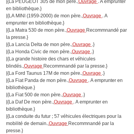
|{La PEUGEOT 305 de mon père.,
Ouvrage
. A emprunter
en bibliothèque.}
|{LA MINI (1959-2000) de mon père.,
Ouvrage
. A
emprunter en bibliothèque.}
|{La Matra 530 de mon père.,
Ouvrage
Recommnandé par
la presse.}
|{La Lancia Delta de mon père.,
Ouvrage
.}
|{La Honda Civic de mon père.,
Ouvrage
.}
|{La grande histoire des chars et véhicules
blindés.,
Ouvrage
Recommnandé par la presse.}
|{La Ford Taunus 17M de mon père.,
Ouvrage
.}
|{La Fiat Panda de mon père.,
Ouvrage
. A emprunter en
bibliothèque.}
|{La Fiat 500 de mon père.,
Ouvrage
.}
|{La Daf De mon père.,
Ouvrage
. A emprunter en
bibliothèque.}
|{La conduite du futur ; 57 véhicules électriques pour la
mobilité de demain.,
Ouvrage
Recommnandé par la
presse.}