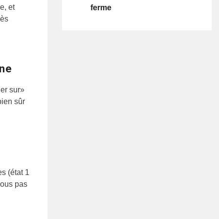
e, et
ferme
cès
gne
er sur»
ien sûr
s (état 1
vous pas