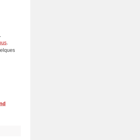
.
ous
.
uelques
end