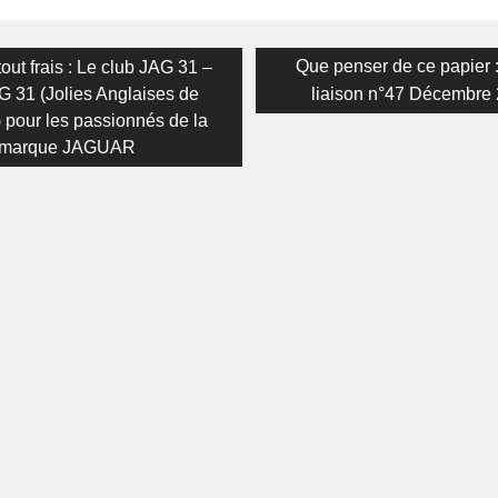
on
us
Next
Que penser de ce papier : 
 tout frais : Le club JAG 31 –
post:
G 31 (Jolies Anglaises de
liaison n°47 Décembre
 pour les passionnés de la
marque JAGUAR