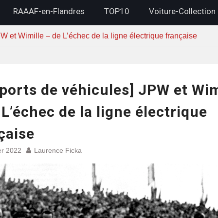
RAAAF-en-Flandres
TOP10
Voiture-Collection
W et Wimille – de L’échec de la ligne électrique française
ports de véhicules] JPW et Wim
 L’échec de la ligne électrique
çaise
er 2022
Laurence Ficka