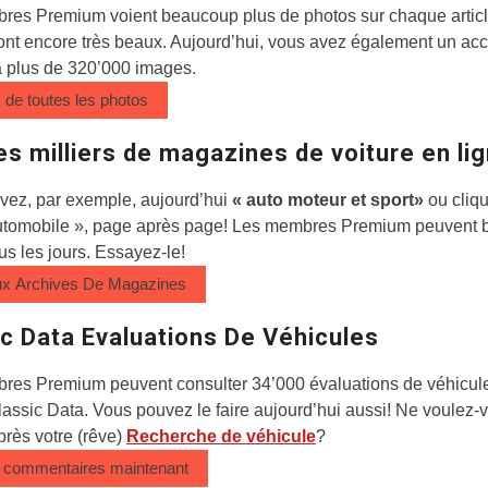
res Premium voient beaucoup plus de photos sur chaque articl
ont encore très beaux. Aujourd’hui, vous avez également un ac
à plus de 320’000 images.
z de toutes les photos
es milliers de magazines de voiture en li
vez, par exemple, aujourd’hui
« auto moteur et sport»
ou cliqu
tomobile », page après page! Les membres Premium peuvent b
ous les jours. Essayez-le!
Aux Archives De Magazines
ic Data Evaluations De Véhicules
res Premium peuvent consulter 34’000 évaluations de véhicule
lassic Data. Vous pouvez le faire aujourd’hui aussi! Ne voulez-
après votre (rêve)
Recherche de véhicule
?
s commentaires maintenant