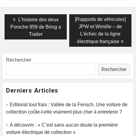
Navigation
Previous
Next
[Rapports de véhicules]
L’histoire des deux
post:
post:
de
JPW et Wimille – de
Porsche 959 de Bring a
L’échec de la ligne
Trailer
l’article
électrique française
Rechercher
Rechercher
Derniers Articles
Editorial tout frais : Vallée de la Fensch. Une voiture de
collection coûte-t-elle vraiment plus cher à entretenir ?
A découvrir : « C’est sans aucun doute la première
voiture électrique de collection »