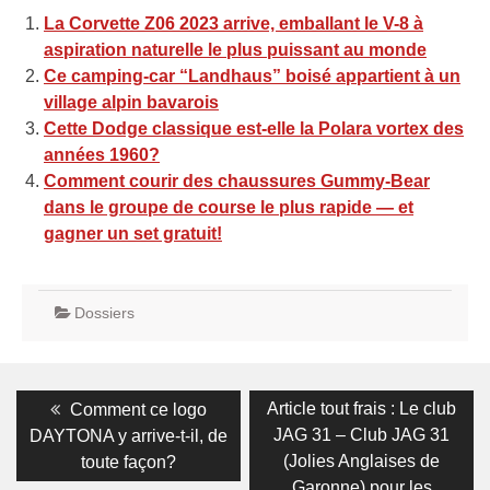
La Corvette Z06 2023 arrive, emballant le V-8 à
aspiration naturelle le plus puissant au monde
Ce camping-car “Landhaus” boisé appartient à un
village alpin bavarois
Cette Dodge classique est-elle la Polara vortex des
années 1960?
Comment courir des chaussures Gummy-Bear
dans le groupe de course le plus rapide — et
gagner un set gratuit!
Dossiers
Navigation
Previous
Next
Article tout frais : Le club
Comment ce logo
post:
post:
de
JAG 31 – Club JAG 31
DAYTONA y arrive-t-il, de
(Jolies Anglaises de
toute façon?
l’article
Garonne) pour les