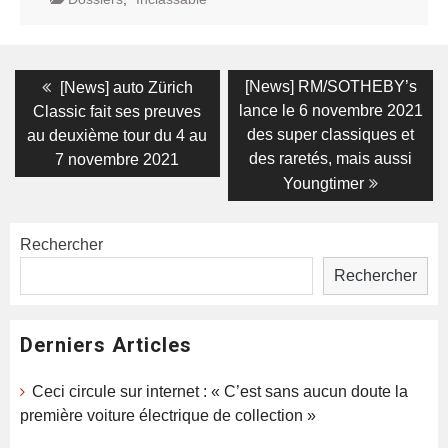
Navigation
Previous
Next
[News] RM/SOTHEBY’s
[News] auto Zürich
post:
post:
de
lance le 6 novembre 2021
Classic fait ses preuves
des super classiques et
au deuxième tour du 4 au
l’article
des raretés, mais aussi
7 novembre 2021
Youngtimer
Rechercher
Rechercher
Derniers Articles
Ceci circule sur internet : « C’est sans aucun doute la
première voiture électrique de collection »