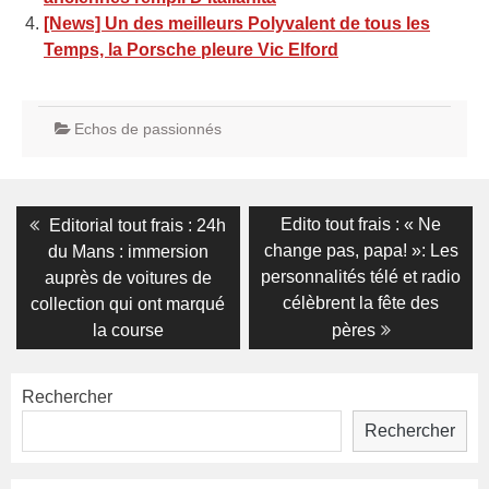
[News] Un des meilleurs Polyvalent de tous les
Temps, la Porsche pleure Vic Elford
Echos de passionnés
Navigation
Previous
Next
Edito tout frais : « Ne
Editorial tout frais : 24h
post:
post:
de
change pas, papa! »: Les
du Mans : immersion
personnalités télé et radio
auprès de voitures de
l’article
célèbrent la fête des
collection qui ont marqué
la course
pères
Rechercher
Rechercher