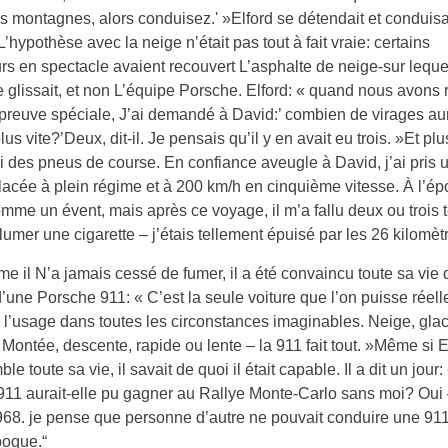
s montagnes, alors conduisez.' »Elford se détendait et conduisa
’hypothèse avec la neige n’était pas tout à fait vraie: certains
rs en spectacle avaient recouvert L’asphalte de neige-sur leque
 glissait, et non L’équipe Porsche. Elford: « quand nous avons
preuve spéciale, J’ai demandé à David:’ combien de virages aur
us vite?’Deux, dit-il. Je pensais qu’il y en avait eu trois. »Et plus
si des pneus de course. En confiance aveugle à David, j’ai pris 
lacée à plein régime et à 200 km/h en cinquième vitesse. À l’ép
mme un évent, mais après ce voyage, il m’a fallu deux ou trois t
lumer une cigarette – j’étais tellement épuisé par les 26 kilomètr
e il N’a jamais cessé de fumer, il a été convaincu toute sa vie 
d’une Porsche 911: « C’est la seule voiture que l’on puisse réel
 l’usage dans toutes les circonstances imaginables. Neige, glac
 Montée, descente, rapide ou lente – la 911 fait tout. »Même si E
le toute sa vie, il savait de quoi il était capable. Il a dit un jour
11 aurait-elle pu gagner au Rallye Monte-Carlo sans moi? Oui
968. je pense que personne d’autre ne pouvait conduire une 9
poque.“