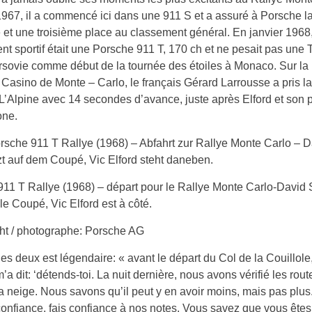
967, il a commencé ici dans une 911 S et a assuré à Porsche la 
 et une troisième place au classement général. En janvier 1968
t sportif était une Porsche 911 T, 170 ch et ne pesait pas une T
arsovie comme début de la tournée des étoiles à Monaco. Sur l
 Casino de Monte – Carlo, le français Gérard Larrousse a pris l
L’Alpine avec 14 secondes d’avance, juste après Elford et son
one.
11 T Rallye (1968) – départ pour le Rallye Monte Carlo-David 
 le Coupé, Vic Elford est à côté.
ht / photographe: Porsche AG
es deux est légendaire: « avant le départ du Col de la Couillol
’a dit: ‘détends-toi. La nuit dernière, nous avons vérifié les rout
la neige. Nous savons qu’il peut y en avoir moins, mais pas plus
confiance, fais confiance à nos notes. Vous savez que vous êtes