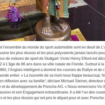
t l’ensemble du monde du sport automobile sont en deuil de L’
’usine les plus réussis et les plus polyvalents jamais lancés pou
eur de voitures de sport de Stuttgart: Victor Henry Elford est dé
 à L’âge de 86 ans dans sa ville natale de Floride. Surtout à la 
60, l’Anglais intelligent a dominé les courses de Rallye et de ci
onde entier. « La nouvelle de sa mort nous frappe beaucoup. 
 réflexion avec sa famille“, déclare Michael Steiner, directeur 
e et du développement de Porsche AG. « Nous remercions Vic E
assion et son Engagement extraordinaire. Il a été l’un des coure
rs et les plus réussis qui ont pris le départ pour et avec Porsche.