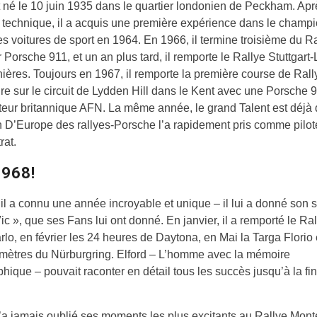
t né le 10 juin 1935 dans le quartier londonien de Peckham. Ap
 technique, il a acquis une première expérience dans le champ
 voitures de sport en 1964. En 1966, il termine troisième du R
 Porsche 911, et un an plus tard, il remporte le Rallye Stuttgart-
ères. Toujours en 1967, il remporte la première course de Ral
oire sur le circuit de Lydden Hill dans le Kent avec une Porsche 
teur britannique AFN. La même année, le grand Talent est déjà
D’Europe des rallyes-Porsche l’a rapidement pris comme pilot
rat.
1968!
il a connu une année incroyable et unique – il lui a donné son
ic », que ses Fans lui ont donné. En janvier, il a remporté le Ra
lo, en février les 24 heures de Daytona, en Mai la Targa Florio 
omètres du Nürburgring. Elford – L’homme avec la mémoire
hique – pouvait raconter en détail tous les succès jusqu’à la fi
 n’a jamais oublié ses moments les plus excitants au Rallye Mont