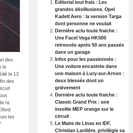
Editorial tout frais : Les
grandes désillusions. Opel
Kadett Aero : la version Targa
dont personne ne voulait
Dernière actu toute fraiche :
Une Facel Vega HK500
retrouvée après 50 ans passés
dans un garage
Infos pour les passionnés :
un des
Une voiture encastrée dans
r le
une maison à Lury-sur-Arnon :
cédé le 13
deux blessés dont un
fin des
grièvement
rcuit
Dernière actu toute fraiche :
Nous
Classic Grand Prix : une
de la
insolite MEP orange sur le
lford
circuit
urs les
Le Maire de Linas en IDF,
“
Christian Lardière, privilégie sa