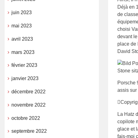
Déjà en 1
juin 2023
de classe
équipemen
mai 2023
choisi V
devant le
avril 2023
place de 
David St
mars 2023
février 2023
janvier 2023
Porsche 9
assis sur
décembre 2022
Copyrig
novembre 2022
La Hatz d
octobre 2022
copilote m
glace et 
septembre 2022
fais-moi 