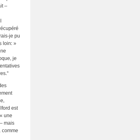
it –
l
 récupéré
ais-je pu
 loin: »
une
oque, je
entatives
es.“
des
lement
e,
lford est
: « une
 – mais
11 comme