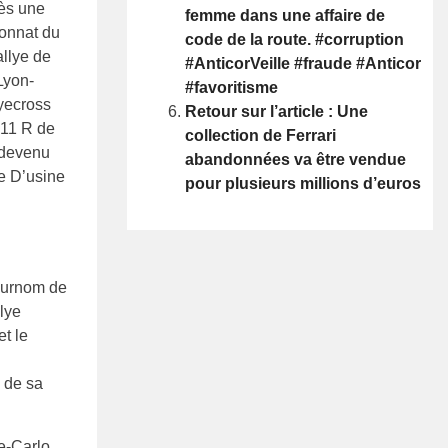
rès une
femme dans une affaire de
ionnat du
code de la route. #corruption
allye de
#AnticorVeille #fraude #Anticor
Lyon-
#favoritisme
lyecross
Retour sur l’article : Une
911 R de
collection de Ferrari
 devenu
abandonnées va être vendue
e D’usine
pour plusieurs millions d’euros
 surnom de
llye
et le
n de sa
e-Carlo.