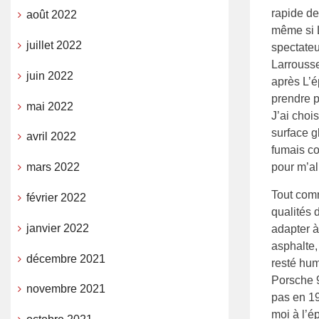
rapide de
août 2022
même si L
juillet 2022
spectateu
Larrousse
juin 2022
après L’é
prendre pl
mai 2022
J’ai choi
surface g
avril 2022
fumais co
pour m’al
mars 2022
Tout comm
février 2022
qualités 
janvier 2022
adapter à
asphalte,
décembre 2021
resté humb
Porsche 9
novembre 2021
pas en 1
moi à l’é