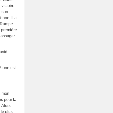
victoire
, son
onne. Il a
a Rampe
a première
 passager
Stone est
e, mon
es pour la
. Alors
 le plus