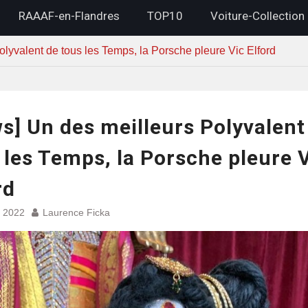
RAAAF-en-Flandres
TOP10
Voiture-Collection
lyvalent de tous les Temps, la Porsche pleure Vic Elford
s] Un des meilleurs Polyvalent
 les Temps, la Porsche pleure 
rd
 2022
Laurence Ficka