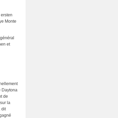
 général
nen et
nnellement
de Daytona
nt de
sur la
 dit
t gagné