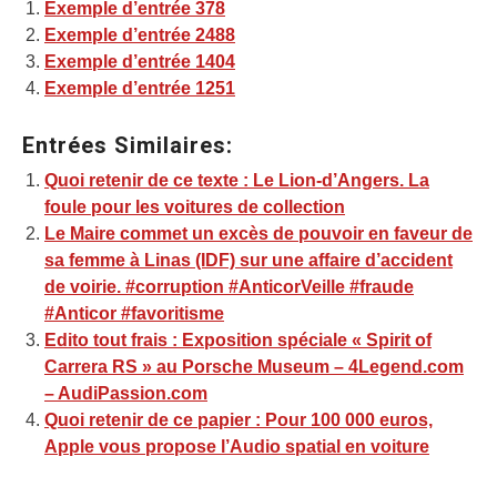
Exemple d’entrée 378
Exemple d’entrée 2488
Exemple d’entrée 1404
Exemple d’entrée 1251
Entrées Similaires:
Quoi retenir de ce texte : Le Lion-d’Angers. La
foule pour les voitures de collection
Le Maire commet un excès de pouvoir en faveur de
sa femme à Linas (IDF) sur une affaire d’accident
de voirie. #corruption #AnticorVeille #fraude
#Anticor #favoritisme
Edito tout frais : Exposition spéciale « Spirit of
Carrera RS » au Porsche Museum – 4Legend.com
– AudiPassion.com
Quoi retenir de ce papier : Pour 100 000 euros,
Apple vous propose l’Audio spatial en voiture