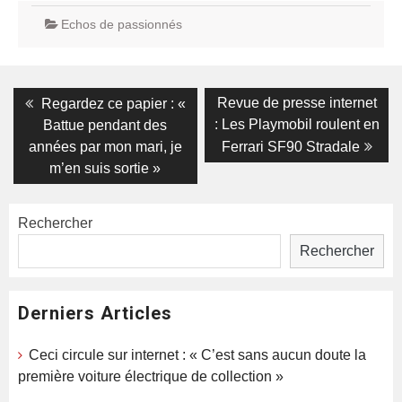
Echos de passionnés
Navigation
Previous
Next
Revue de presse internet
Regardez ce papier : «
post:
post:
de
: Les Playmobil roulent en
Battue pendant des
années par mon mari, je
Ferrari SF90 Stradale
l’article
m’en suis sortie »
Rechercher
Rechercher
Derniers Articles
Ceci circule sur internet : « C’est sans aucun doute la
première voiture électrique de collection »