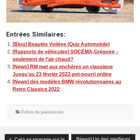
Entrées Similaires:
[Blog] Beautés Voilées (Quiz Automobile)
[Rapports de véhicules] SOCÉMA-Grégoire –
seulement de l’air chaud?
[News] RM met aux enchères un classique
Jusqu’au 23 février 2022-pot-pourri online
[News] des modèles BMW révolutionnaires au
Retro Classics 2022
Echos de passionnés
Navigation
Previous
Next
[News] Un des meilleurs
Cela se propage sur le