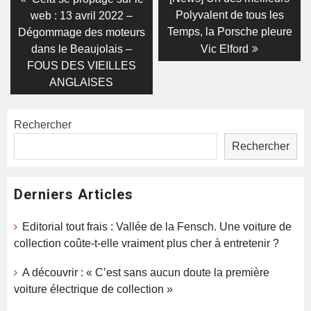
post:
post:
de
Polyvalent de tous les
web : 13 avril 2022 –
Temps, la Porsche pleure
Dégommage des moteurs
l’article
dans le Beaujolais –
Vic Elford
FOUS DES VIEILLES
ANGLAISES
Rechercher
Rechercher
Derniers Articles
Editorial tout frais : Vallée de la Fensch. Une voiture de
collection coûte-t-elle vraiment plus cher à entretenir ?
A découvrir : « C’est sans aucun doute la première
voiture électrique de collection »