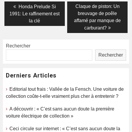
Navigation
Previous
Next
Claque de piston: Un
Honda Prelude Si
post:
post:
de
breuvage de poêle
1991: Le raffinement est
affamé par manque de
la clé
l’article
carburant?
Rechercher
Rechercher
Derniers Articles
Editorial tout frais : Vallée de la Fensch. Une voiture de
collection coûte-t-elle vraiment plus cher à entretenir ?
A découvrir : « C’est sans aucun doute la première
voiture électrique de collection »
Ceci circule sur internet : « C’est sans aucun doute la