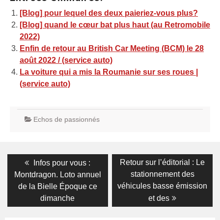
[Blog] pour lequel des deux paieriez-vous plus?
[Blog] quand le cœur bat plus haut (au Retromobile
2022)
Enfin de retour au British Car Meeting (BCM) le 28
août 2022 / (service auto)
La voiture qui a mis la Roumanie sur ses roues |
(service auto)
Echos de passionnés
Navigation
Previous
Next
Retour sur l’éditorial : Le
Infos pour vous :
post:
post:
de
stationnement des
Montdragon. Loto annuel
véhicules basse émission
de la Bielle Époque ce
l’article
dimanche
et des