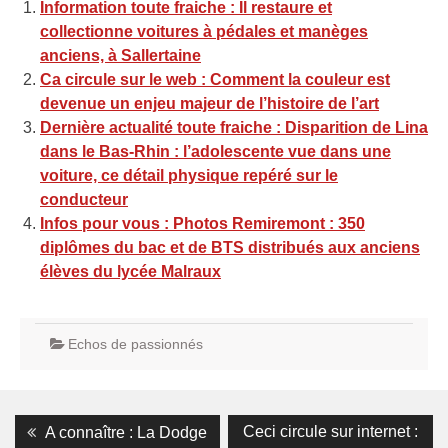
Information toute fraiche : Il restaure et
collectionne voitures à pédales et manèges
anciens, à Sallertaine
Ca circule sur le web : Comment la couleur est
devenue un enjeu majeur de l’histoire de l’art
Dernière actualité toute fraiche : Disparition de Lina
dans le Bas-Rhin : l’adolescente vue dans une
voiture, ce détail physique repéré sur le
conducteur
Infos pour vous : Photos Remiremont : 350
diplômes du bac et de BTS distribués aux anciens
élèves du lycée Malraux
Echos de passionnés
Navigation
Previous
Next
Ceci circule sur internet :
A connaître : La Dodge