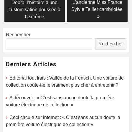
post:
post:
de
L’ancienne Miss France
Deora, l’histoire d’une
Sylvie Tellier cambriolée
customisation poussée à
l’article
l’extrême
Rechercher
Rechercher
Derniers Articles
Editorial tout frais : Vallée de la Fensch. Une voiture de
collection coûte-t-elle vraiment plus cher à entretenir ?
A découvrir : « C’est sans aucun doute la première
voiture électrique de collection »
Ceci circule sur internet : « C’est sans aucun doute la
première voiture électrique de collection »