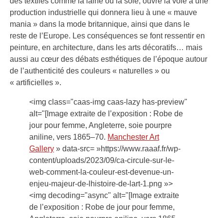
des textiles comme la laine ou la soie, ouvre la voie à une
production industrielle qui donnera lieu à une « mauve
mania » dans la mode britannique, ainsi que dans le
reste de l’Europe. Les conséquences se font ressentir en
peinture, en architecture, dans les arts décoratifs… mais
aussi au cœur des débats esthétiques de l’époque autour
de l’authenticité des couleurs « naturelles » ou
« artificielles ».
<img class="caas-img caas-lazy has-preview"
alt="[Image extraite de l’exposition : Robe de
jour pour femme, Angleterre, soie pourpre
aniline, vers 1865–70.
Manchester Art
Gallery
» data-src= »https://www.raaaf.fr/wp-
content/uploads/2023/09/ca-circule-sur-le-
web-comment-la-couleur-est-devenue-un-
enjeu-majeur-de-lhistoire-de-lart-1.png »>
<img decoding="async" alt="[Image extraite
de l’exposition : Robe de jour pour femme,