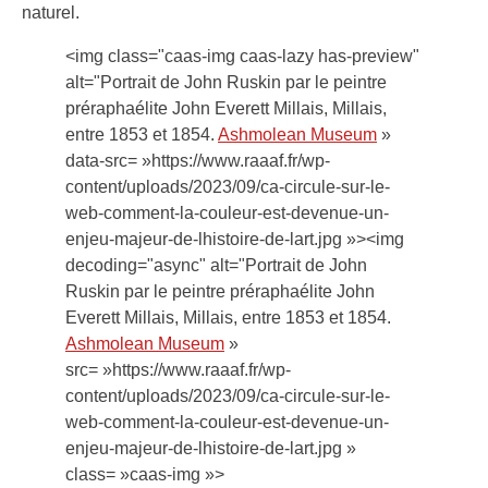
naturel.
<img class="caas-img caas-lazy has-preview"
alt="Portrait de John Ruskin par le peintre
préraphaélite John Everett Millais, Millais,
entre 1853 et 1854.
Ashmolean Museum
»
data-src= »https://www.raaaf.fr/wp-
content/uploads/2023/09/ca-circule-sur-le-
web-comment-la-couleur-est-devenue-un-
enjeu-majeur-de-lhistoire-de-lart.jpg »><img
decoding="async" alt="Portrait de John
Ruskin par le peintre préraphaélite John
Everett Millais, Millais, entre 1853 et 1854.
Ashmolean Museum
»
src= »https://www.raaaf.fr/wp-
content/uploads/2023/09/ca-circule-sur-le-
web-comment-la-couleur-est-devenue-un-
enjeu-majeur-de-lhistoire-de-lart.jpg »
class= »caas-img »>