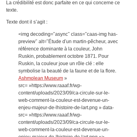
La crédibilité est donc parfaite en ce qui concerne ce
texte.
Texte dont il s’agit :
<img decoding="async" class="caas-img has-
preview" alt="Étude d'un martin-pêcheur, avec
référence dominante à la couleur, John
Ruskin, probablement octobre 1871. Pour
Ruskin, la couleur joue un rôle clé : elle
symbolise la beauté de la faune et de la flore.
Ashmolean Museum
»
src= »https://www.raaaf.fr/wp-
content/uploads/2023/09/ca-circule-sur-le-
web-comment-la-couleur-est-devenue-un-
enjeu-majeur-de-lhistoire-de-lart.png » data-
src= »https://www.raaaf.fr/wp-
content/uploads/2023/09/ca-circule-sur-le-
web-comment-la-couleur-est-devenue-un-
enjeu-majeur-de-lhistoire-de-lart.png »>