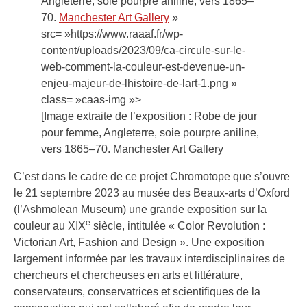
Angleterre, soie pourpre aniline, vers 1865–
70.
Manchester Art Gallery
»
src= »https://www.raaaf.fr/wp-
content/uploads/2023/09/ca-circule-sur-le-
web-comment-la-couleur-est-devenue-un-
enjeu-majeur-de-lhistoire-de-lart-1.png »
class= »caas-img »>
[Image extraite de l’exposition : Robe de jour
pour femme, Angleterre, soie pourpre aniline,
vers 1865–70. Manchester Art Gallery
C’est dans le cadre de ce projet Chromotope que s’ouvre
le 21 septembre 2023 au musée des Beaux-arts d’Oxford
(l’Ashmolean Museum) une grande exposition sur la
e
couleur au XIX
siècle, intitulée « Color Revolution :
Victorian Art, Fashion and Design ». Une exposition
largement informée par les travaux interdisciplinaires de
chercheurs et chercheuses en arts et littérature,
conservateurs, conservatrices et scientifiques de la