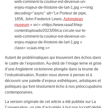
web-comment-la-couleur-est-devenue-un-
enjeu-majeur-de-lhistoire-de-lart-1.jpg »><img
decoding="async" alt="Le Porteur de pipe,
1856, John Frederick Lewis.
Ashmolean
museum
» src= »https://www.raaaf.fr/wp-
content/uploads/2023/09/ca-circule-sur-le-
web-comment-la-couleur-est-devenue-un-
enjeu-majeur-de-lhistoire-de-lart-1.jpg »
class= »caas-img »>
Autant de problématiques qui trouveront des échos dans
le cadre de l’exposition. Au-delà de l’image terne et grise
d’une Angleterre victorienne plongée dans la brume de
l’industrialisation, Ruskin nous donne à penser et à
découvrir une palette d’enjeux esthétiques, artistiques et
politiques qui font résolument écho à nos préoccupations
contemporaines.
La version originale de cet article a été publiée sur La
Conversation, un site d'actualités à but non lucratif dédié