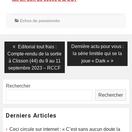
Echos de passionnés
Navigation
Previous
Next
Dernière actu pour vous :
Editorial tout frais :
post:
post:
de
la série limitée qui se la
Compte-rendu de la sortie
à Clisson (44) du 9 au 11
joue « Dark »
l’article
septembre 2023 – RCCF
Rechercher
Rechercher
Derniers Articles
Ceci circule sur internet : « C’est sans aucun doute la