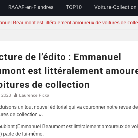
RAAAF-en-Flandres
TOP10
Voiture-Collection
anuel Beaumont est littéralement amoureux de voitures de colle
cture de l’édito : Emmanuel
mont est littéralement amour
oitures de collection
 2023
Laurence Ficka
uisons un tout nouvel éditorial qui va couronner notre revue d
ures de collection ».
troublant (Emmanuel Beaumont est littéralement amoureux de voi
n) parle de lui-même.