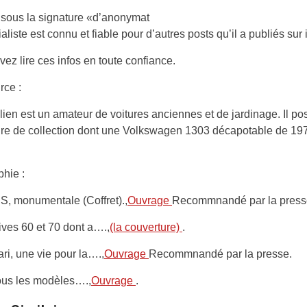
 sous la signature «d’anonymat
rialiste est connu et fiable pour d’autres posts qu’il a publiés sur 
ez lire ces infos en toute confiance.
rce :
ien est un amateur de voitures anciennes et de jardinage. Il p
ture de collection dont une Volkswagen 1303 décapotable de 197
phie :
S, monumentale (Coffret).,
Ouvrage
Recommnandé par la press
ives 60 et 70 dont a….,
(la couverture)
.
ari, une vie pour la….,
Ouvrage
Recommnandé par la presse.
ous les modèles….,
Ouvrage
.