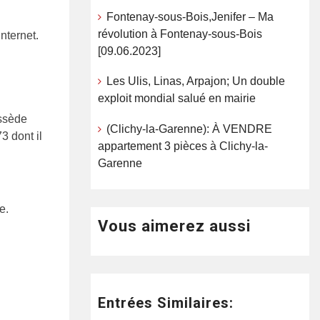
Fontenay-sous-Bois,Jenifer – Ma
révolution à Fontenay-sous-Bois
internet.
[09.06.2023]
Les Ulis, Linas, Arpajon; Un double
exploit mondial salué en mairie
ossède
(Clichy-la-Garenne): À VENDRE
3 dont il
appartement 3 pièces à Clichy-la-
Garenne
e.
Vous aimerez aussi
Entrées Similaires: