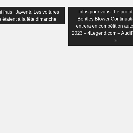
on
s
Next
Infos pour vous : Le proto
t frais : Javené. Les voitures
post:
Bentley Blower Continuati
 étaient à la fête dimanche
entrera en compétition aut
2023 – 4Legend.com – Audi