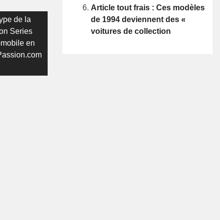
Article tout frais : Ces modèles
de 1994 deviennent des «
type de la
voitures de collection
on Series
omobile en
Passion.com