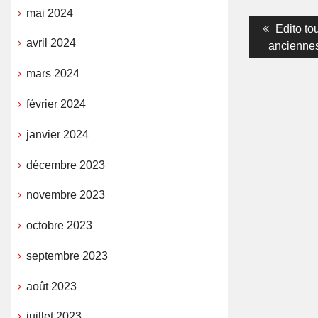
mai 2024
Navigati
Previou
Edito tou
avril 2024
post:
anciennes
de
l’article
mars 2024
février 2024
janvier 2024
décembre 2023
novembre 2023
octobre 2023
septembre 2023
août 2023
juillet 2023