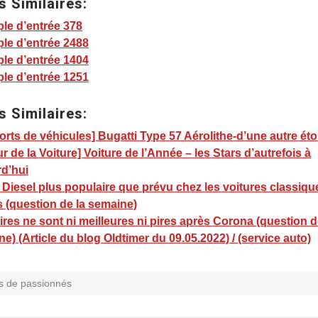
s Similaires:
le d’entrée 378
le d’entrée 2488
le d’entrée 1404
le d’entrée 1251
s Similaires:
rts de véhicules] Bugatti Type 57 Aérolithe-d’une autre éto
r de la Voiture] Voiture de l’Année – les Stars d’autrefois à
rd’hui
 Diesel plus populaire que prévu chez les voitures classique
 (question de la semaine)
ires ne sont ni meilleures ni pires après Corona (question d
e) (Article du blog Oldtimer du 09.05.2022) / (service auto)
s de passionnés