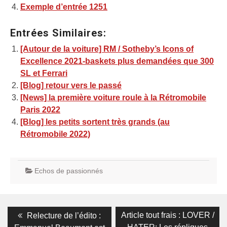
Exemple d’entrée 1251
Entrées Similaires:
[Autour de la voiture] RM / Sotheby’s Icons of
Excellence 2021-baskets plus demandées que 300
SL et Ferrari
[Blog] retour vers le passé
[News] la première voiture roule à la Rétromobile
Paris 2022
[Blog] les petits sortent très grands (au
Rétromobile 2022)
Echos de passionnés
Navigation
Previous
Next
Article tout frais : LOVER /
Relecture de l’édito :
post:
post: