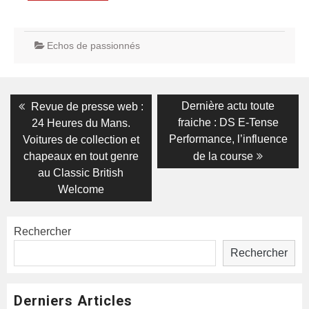
Echos de passionnés
Navigation
Previous
Next
Dernière actu toute
Revue de presse web :
post:
post:
de
fraiche : DS E-Tense
24 Heures du Mans.
Performance, l’influence
Voitures de collection et
l’article
chapeaux en tout genre
de la course
au Classic British
Welcome
Rechercher
Rechercher
Derniers Articles