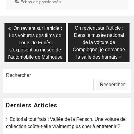
Echos de passionnés
Navigation
Previous
Next
On revient sur l’article :
On revient sur l’article :
post:
post:
de
Dans le musée national
Les voitures des films de
de la voiture de
Louis de Funès
l’article
Compiègne, je demande
s’exposent au musée de
l’automobile de Mulhouse
la salle des harnais
Rechercher
Rechercher
Derniers Articles
Editorial tout frais : Vallée de la Fensch. Une voiture de
collection coûte-t-elle vraiment plus cher à entretenir ?