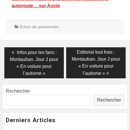
autoroute… sur Auvio
Echos de passionnés
Navigation
Previous
Next
Editorial tout frais :
Infos pour les fans :
post:
post:
de
Montauban. Jour J pour
Montauban. Jour J pour
« En voiture pour
« En voiture pour
l’article
l’autisme »
l’autisme »
Rechercher
Rechercher
Derniers Articles