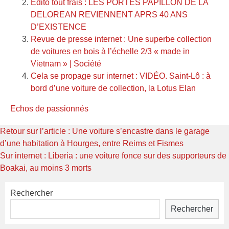
Edito tout frais : LES PORTES PAPILLON DE LA
DELOREAN REVIENNENT APRS 40 ANS
D’EXISTENCE
Revue de presse internet : Une superbe collection
de voitures en bois à l’échelle 2/3 « made in
Vietnam » | Société
Cela se propage sur internet : VIDÉO. Saint-Lô : à
bord d’une voiture de collection, la Lotus Elan
Echos de passionnés
Navigation
Previous
Retour sur l’article : Une voiture s’encastre dans le garage
post:
d’une habitation à Hourges, entre Reims et Fismes
de
Next
Sur internet : Liberia : une voiture fonce sur des supporteurs de
l’article
post:
Boakai, au moins 3 morts
Rechercher
Rechercher