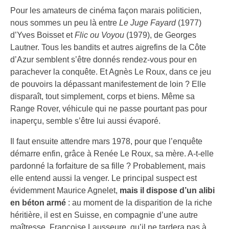
Pour les amateurs de cinéma façon marais politicien,
nous sommes un peu là entre
Le Juge Fayard
(1977)
d’Yves Boisset et
Flic ou Voyou
(1979), de Georges
Lautner. Tous les bandits et autres aigrefins de la Côte
d’Azur semblent s’être donnés rendez-vous pour en
parachever la conquête. Et Agnès Le Roux, dans ce jeu
de pouvoirs la dépassant manifestement de loin ? Elle
disparaît, tout simplement, corps et biens. Même sa
Range Rover, véhicule qui ne passe pourtant pas pour
inaperçu, semble s’être lui aussi évaporé.
Il faut ensuite attendre mars 1978, pour que l’enquête
démarre enfin, grâce à Renée Le Roux, sa mère. A-t-elle
pardonné la forfaiture de sa fille ? Probablement, mais
elle entend aussi la venger. Le principal suspect est
évidemment Maurice Agnelet,
mais il dispose d’un alibi
en béton armé
: au moment de la disparition de la riche
héritière, il est en Suisse, en compagnie d’une autre
maîtresse, Françoise Lausseure, qu’il ne tardera pas à