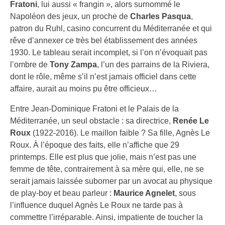
Fratoni
, lui aussi « frangin », alors surnommé le
Napoléon des jeux, un proche de
Charles Pasqua
,
patron du Ruhl, casino concurrent du Méditerranée et qui
rêve d’annexer ce très bel établissement des années
1930. Le tableau serait incomplet, si l’on n’évoquait pas
l’ombre de
Tony Zampa
, l’un des parrains de la Riviera,
dont le rôle, même s’il n’est jamais officiel dans cette
affaire, aurait au moins pu être officieux…
Entre Jean-Dominique Fratoni et le Palais de la
Méditerranée, un seul obstacle : sa directrice,
Renée Le
Roux
(1922-2016). Le maillon faible ? Sa fille, Agnès Le
Roux. À l’époque des faits, elle n’affiche que 29
printemps. Elle est plus que jolie, mais n’est pas une
femme de tête, contrairement à sa mère qui, elle, ne se
serait jamais laissée suborner par un avocat au physique
de play-boy et beau parleur :
Maurice Agnelet
, sous
l’influence duquel Agnès Le Roux ne tarde pas à
commettre l’irréparable. Ainsi, impatiente de toucher la