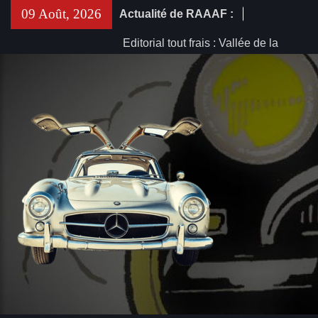
Skip
09 Août, 2026
Actualité de RAAAF :
to
content
Editorial tout frais : Vallée de la
Fensch. Une voiture de collection
coûte-t-elle vraiment plus cher à
entretenir ?
A découvrir : « C’est sans aucun
doute la première voiture électrique
de collection »
Ceci circule sur internet : « C’est
sans aucun doute la première voiture
électrique de collection »