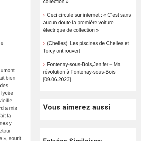
collection »
Ceci circule sur internet : « C’est sans
aucun doute la première voiture
électrique de collection »
ne
(Chelles): Les piscines de Chelles et
Torcy ont rouvert
Fontenay-sous-Bois,Jenifer – Ma
Baumont
révolution à Fontenay-sous-Bois
ait bien
[09.06.2023]
 des
u lycée
ieille
Vous aimerez aussi
rd a mis
ait la
nnes y
retour
 », sourit
Entrées Similaires: