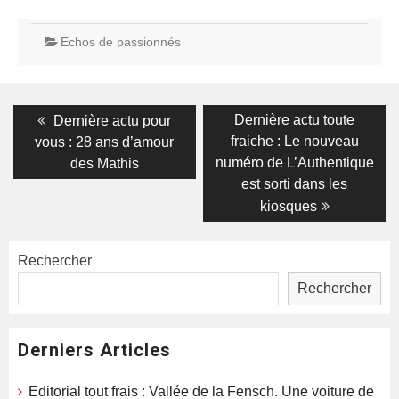
Echos de passionnés
Navigation
Previous
Next
Dernière actu toute
Dernière actu pour
post:
post:
de
fraiche : Le nouveau
vous : 28 ans d’amour
numéro de L’Authentique
des Mathis
l’article
est sorti dans les
kiosques
Rechercher
Rechercher
Derniers Articles
Editorial tout frais : Vallée de la Fensch. Une voiture de