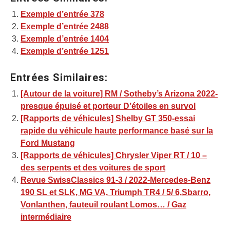
Exemple d’entrée 378
Exemple d’entrée 2488
Exemple d’entrée 1404
Exemple d’entrée 1251
Entrées Similaires:
[Autour de la voiture] RM / Sotheby’s Arizona 2022-
presque épuisé et porteur D’étoiles en survol
[Rapports de véhicules] Shelby GT 350-essai
rapide du véhicule haute performance basé sur la
Ford Mustang
[Rapports de véhicules] Chrysler Viper RT / 10 –
des serpents et des voitures de sport
Revue SwissClassics 91-3 / 2022-Mercedes-Benz
190 SL et SLK, MG VA, Triumph TR4 / 5/ 6,Sbarro,
Vonlanthen, fauteuil roulant Lomos… / Gaz
intermédiaire