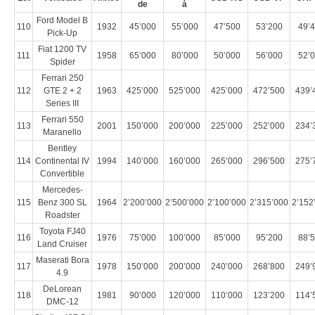
de
à
Ford Model B
110
1932
45’000
55’000
47’500
53’200
49’
Pick-Up
Fiat 1200 TV
111
1958
65’000
80’000
50’000
56’000
52’
Spider
Ferrari 250
112
GTE 2 + 2
1963
425’000
525’000
425’000
472’500
439’
Series III
Ferrari 550
113
2001
150’000
200’000
225’000
252’000
234’
Maranello
Bentley
114
Continental IV
1994
140’000
160’000
265’000
296’500
275’
Convertible
Mercedes-
115
Benz 300 SL
1964
2’200’000
2’500’000
2’100’000
2’315’000
2’152
Roadster
Toyota FJ40
116
1976
75’000
100’000
85’000
95’200
88’
Land Cruiser
Maserati Bora
117
1978
150’000
200’000
240’000
268’800
249’
4.9
DeLorean
118
1981
90’000
120’000
110’000
123’200
114’
DMC-12