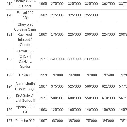
Shelby 427 S /
119
1965
275’000
325’000
325’000
362’500
337’
C Cobra
Ferrari 512
120
1982
275’000
325’000
255’000
BBi
Chevrolet
Corvette Sting
121
Ray’ Fuel-
1963
175’000
225’000
200’000
224’000
208’
Injected ‘
Coupé
Ferrari 365
GTS / 4
122
1971
2’400’000
2’800’000
2’175’000
Daytona
Spider
123
Devin C
1959
70’000
90’000
70’000
78’400
72’
Aston Martin
124
1967
375’000
525’000
560’000
621’000
577’
DB6 Vantage
ISO Grifo 7-
125
1971
500’000
600’000
550’000
610’000
567’
Litri Series II
Apollo 3500
126
1963
125’000
165’000
140’000
156’800
145’
GT
127
Porsche 912
1967
60’000
80’000
75’000
84’000
78’