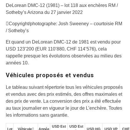
DeLorean DMC-12 (1981) – lot 118 aux enchères RM /
Sotheby’s Arizona du 27 janvier 2022
Copyright/photographe: Josh Sweeney – courtoisie RM
/ Sotheby’s
Et quand un DeLorean DMC-12 de 1981 est vendu pour
USD 123’200 (EUR 110’880, CHF 114’576), cela
rappelle presque les évolutions observées au milieu des
années 10.
Véhicules proposés et vendus
Le tableau suivant répertorie tous les véhicules proposés
et vendus avec des prix estimés, des offres maximales et
des prix de vente. La conversion des prix a été effectuée
au taux journalier en vigueur le jour de L’enchère. Toutes
les informations sans garantie.
USD Est
USD Est
Lot
Véhicule
Année
USD HG
USD VP
CHF