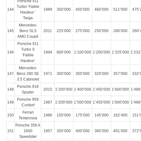
Porsche 911
Turbo’ Faible
144
1989
350’000
450’000
460’000
511’000
475’
Hauteur ‘
Targa
Mercedes-
145
Benz SLS
2011
225’000
275’000
250’000
280’000
260’
AMG Coupé
Porsche 911
Turbo S
146
1994
800’000
1’100’000
1’200’000
1’325’000
1’232
‘Faible
Hauteur’
Mercedes-
147
Benz 280 SE
1971
300’000
350’000
320’000
357’000
332’
3.5 Cabriolet
Porsche 918
148
2015
1’200’000
1’400’000
1’450’000
1’600’000
1’488
Spyder
Porsche 959
149
1987
1’200’000
1’500’000
1’450’000
1’600’000
1’488
‘Confort’
Ferrari
150
1986
150’000
175’000
145’000
162’400
151’
Testarossa
Porsche 356 A
151
1600
1957
350’000
400’000
360’000
401’000
372’
Speedster