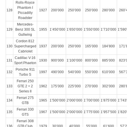
Rolls-Royce
Phantom I
128
1927
200’000
250’000
250’000
280’000
260’
Piccadilly
Roadster
Mercedes-
129
Benz 300 SL
1955
1’450’000
1’650’000
1’550’000
1’710’000
1’590
Gullwing
Cordon 812
130
Supercharged
1937
200’000
250’000
165’000
184’800
171’
Cabriolet
Cadillac V-16
131
1930
900’000
1’100’000
800’000
885’000
823’
Sport Phaeton
Porsche 911
132
1997
490’000
540’000
550’000
610’000
567’
Turbo S
Ferrari 250
133
GTE 2 + 2
1962
175’000
225’000
270’000
302’000
280’
Series II
Ferrari 275
134
1965
1’500’000
2’000’000
1’700’000
1’875’000
1’743
GTB
Ferrari 330
135
1967
1’500’000
2’000’000
1’775’000
1’957’500
1’820
GTS
Ferrari 308
136
GTB Club
1979
30’000
40’000
55’000
61’600
57’