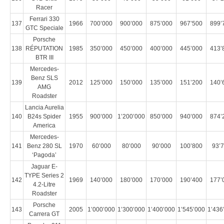
Racer
Ferrari 330
137
1966
700’000
900’000
875’000
967’500
899’
GTC Speciale
Porsche
138
RÉPUTATION
1985
350’000
450’000
400’000
445’000
413’
BTR III
Mercedes-
Benz SLS
139
2012
125’000
150’000
135’000
151’200
140’
AMG
Roadster
Lancia Aurelia
140
B24s Spider
1955
900’000
1’200’000
850’000
940’000
874’
America
Mercedes-
141
Benz 280 SL
1970
60’000
80’000
90’000
100’800
93’
‘Pagoda’
Jaguar E-
TYPE Series 2
142
1969
140’000
180’000
170’000
190’400
177’
4.2-Litre
Roadster
Porsche
143
2005
1’000’000
1’300’000
1’400’000
1’545’000
1’436
Carrera GT