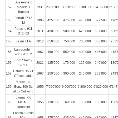
Duesenberg
152
Modèle J
1931
2’750’000
3’250’000
3’100’000
3’415’000
3’175
Tourster
Ferrari F512
153
1995
425’000
475’000
475’000
527’500
490’
M
Porsche 911
154
2011
450’000
500’000
620’000
687’000
638’
GT2 RS
155
Lexus LFA
2012
650’000
750’000
730’000
808’000
751’
Lamborghini
156
1967
450’000
550’000
400’000
445’000
413’
400 GT 2+2
Ford Shelby
157
2021
125’000
175’000
125’000
140’000
130’
GT500
Citroën DS 21
158
1967
250’000
300’000
240’000
268’800
249’
Décapotable
Mercedes-
159
Benz 300 SL
1955
7’000’000
9’000’000
6’200’000
6’825’000
6’347
alloy Gullwing
Jaguar XK
160
140 MC
1956
130’000
160’000
150’000
168’000
156’
Roadster
Lancia Aurelia
161
B24s
1958
375’000
425’000
440’000
489’000
454’