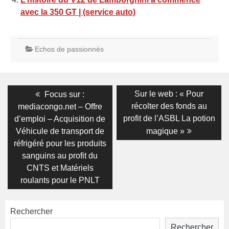
avec la 350 GT | (service auto)
Echos de passionnés
Navigation
Previous
Next
Sur le web : « Pour
Focus sur :
post:
post:
de
récolter des fonds au
mediacongo.net – Offre
profit de l’ASBL La potion
d’emploi – Acquisition de
l’article
Véhicule de transport de
magique »
réfrigéré pour les produits
sanguins au profit du
CNTS et Matériels
roulants pour le PNLT
Rechercher
Rechercher