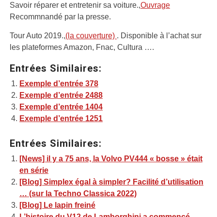
Savoir réparer et entretenir sa voiture.,
Ouvrage
Recommnandé par la presse.
Tour Auto 2019.,
(la couverture)
. Disponible à l’achat sur
les plateformes Amazon, Fnac, Cultura ….
Entrées Similaires:
Exemple d’entrée 378
Exemple d’entrée 2488
Exemple d’entrée 1404
Exemple d’entrée 1251
Entrées Similaires:
[News] il y a 75 ans, la Volvo PV444 « bosse » était
en série
[Blog] Simplex égal à simpler? Facilité d’utilisation
… (sur la Techno Classica 2022)
[Blog] Le lapin freiné
L’histoire du V12 de Lamborghini a commencé