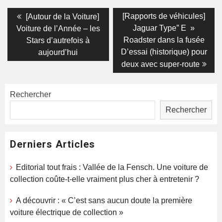
Navigation
Previous
Next
[Rapports de véhicules]
[Autour de la Voiture]
post:
post:
de
Jaguar Type” E »
Voiture de l’Année – les
Roadster dans la fusée
Stars d’autrefois à
l’article
D’essai (historique) pour
aujourd’hui
deux avec super-route
Rechercher
Rechercher
Derniers Articles
Editorial tout frais : Vallée de la Fensch. Une voiture de
collection coûte-t-elle vraiment plus cher à entretenir ?
A découvrir : « C’est sans aucun doute la première
voiture électrique de collection »