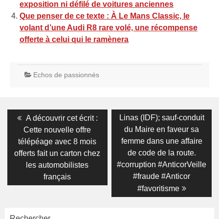
exposition ni défilé de voitures anciennes
Que penser de ce texte : À Le Mans Classic, le
volant d’une Audi R8 rare volé, une récompense
offerte à celui qui le ramènera
Echos de passionnés
Navigation
Previous
Next
Linas (IDF); sauf-conduit
A découvrir cet écrit :
post:
post:
de
du Maire en faveur sa
Cette nouvelle offre
femme dans une affaire
télépéage avec 8 mois
l’article
de code de la route.
offerts fait un carton chez
#corruption #AnticorVeille
les automobilistes
#fraude #Anticor
français
#favoritisme
Rechercher