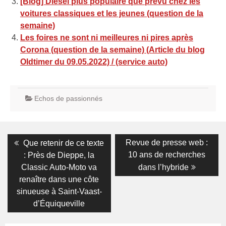
[Blog] Diesel plus populaire que prévu chez les
voitures classiques et les jeunes (question de la
semaine)
Les foires ne sont ni meilleures ni pires après
Corona (question de la semaine) (Article du blog
Oldtimer du 09.05.2022) / (service auto)
Echos de passionnés
Navigation
Previous
Next
Revue de presse web :
Que retenir de ce texte
post:
post:
de
10 ans de recherches
: Près de Dieppe, la
Classic Auto-Moto va
dans l’hybride
l’article
renaître dans une côte
sinueuse à Saint-Vaast-
d’Équiqueville