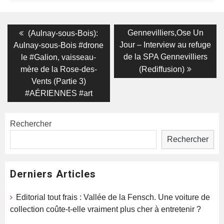
Navigation
Previous
Next
Gennevilliers,Ose Un
(Aulnay-sous-Bois):
post:
post:
de
Jour – Interview au refuge
Aulnay-sous-Bois #drone
de la SPA Gennevilliers
le #Galion, vaisseau-
l’article
mère de la Rose-des-
(Rediffusion)
Vents (Partie 3)
#AÉRIENNES #art
Rechercher
Rechercher
Derniers Articles
Editorial tout frais : Vallée de la Fensch. Une voiture de
collection coûte-t-elle vraiment plus cher à entretenir ?