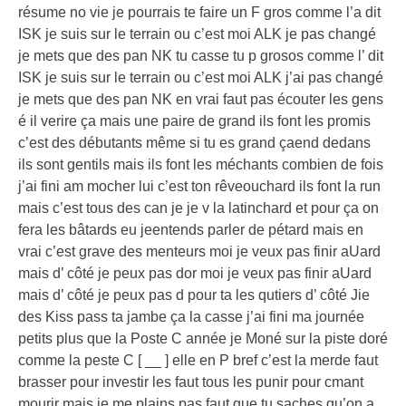
résume no vie je pourrais te faire un F gros comme l’a dit
ISK je suis sur le terrain ou c’est moi ALK je pas changé
je mets que des pan NK tu casse tu p grosos comme l’ dit
ISK je suis sur le terrain ou c’est moi ALK j’ai pas changé
je mets que des pan NK en vrai faut pas écouter les gens
é il verire ça mais une paire de grand ils font les promis
c’est des débutants même si tu es grand çaend dedans
ils sont gentils mais ils font les méchants combien de fois
j’ai fini am mocher lui c’est ton rêveouchard ils font la run
mais c’est tous des can je je v la latinchard et pour ça on
fera les bâtards eu jeentends parler de pétard mais en
vrai c’est grave des menteurs moi je veux pas finir aUard
mais d’ côté je peux pas dor moi je veux pas finir aUard
mais d’ côté je peux pas d pour ta les qutiers d’ côté Jie
des Kiss pass ta jambe ça la casse j’ai fini ma journée
petits plus que la Poste C année je Moné sur la piste doré
comme la peste C [ __ ] elle en P bref c’est la merde faut
brasser pour investir les faut tous les punir pour cmant
mourir mais je me plains pas faut que tu saches qu’on a