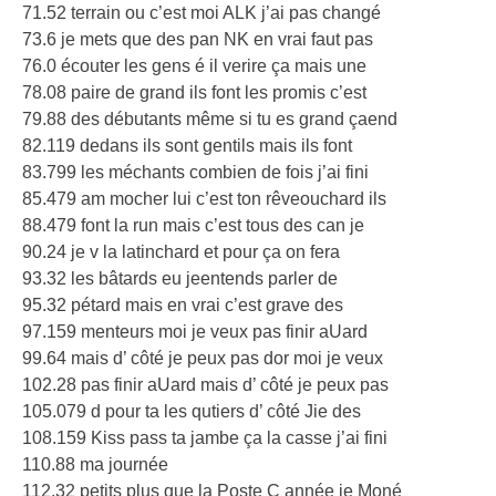
71.52 terrain ou c’est moi ALK j’ai pas changé
73.6 je mets que des pan NK en vrai faut pas
76.0 écouter les gens é il verire ça mais une
78.08 paire de grand ils font les promis c’est
79.88 des débutants même si tu es grand çaend
82.119 dedans ils sont gentils mais ils font
83.799 les méchants combien de fois j’ai fini
85.479 am mocher lui c’est ton rêveouchard ils
88.479 font la run mais c’est tous des can je
90.24 je v la latinchard et pour ça on fera
93.32 les bâtards eu jeentends parler de
95.32 pétard mais en vrai c’est grave des
97.159 menteurs moi je veux pas finir aUard
99.64 mais d’ côté je peux pas dor moi je veux
102.28 pas finir aUard mais d’ côté je peux pas
105.079 d pour ta les qutiers d’ côté Jie des
108.159 Kiss pass ta jambe ça la casse j’ai fini
110.88 ma journée
112.32 petits plus que la Poste C année je Moné