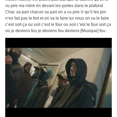
vu pire ma mère en devant les portes dans le plafond
Chac sa part chacun sa part on a vu pire V qu’il les por
n’en fait pas le fort et on va le faire tur nous on va le faire
c’est soit ça ou soit c’est le four ou soit c’est le four soit ça
où je deviens fou je deviens fou deviens [Musique] fou .