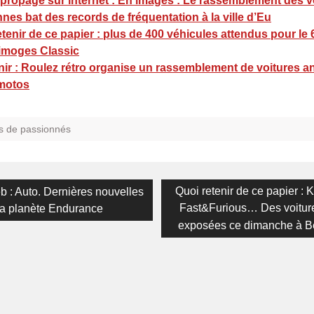
propage sur internet : En images : Le rassemblement des v
nes bat des records de fréquentation à la ville d’Eu
tenir de ce papier : plus de 400 véhicules attendus pour le
Limoges Classic
nir : Roulez rétro organise un rassemblement de voitures 
 motos
s de passionnés
on
Next
Quoi retenir de ce papier : 
b : Auto. Dernières nouvelles
post:
Fast&Furious… Des voiture
la planète Endurance
exposées ce dimanche à B