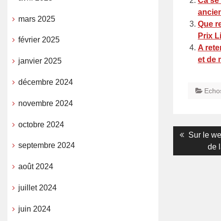
Ca se 
ancien
mars 2025
Que re
Prix 
février 2025
A rete
et de
janvier 2025
décembre 2024
Echo
novembre 2024
octobre 2024
Navigati
Previous
Sur le we
septembre 2024
post:
de 
de
l’article
août 2024
juillet 2024
juin 2024