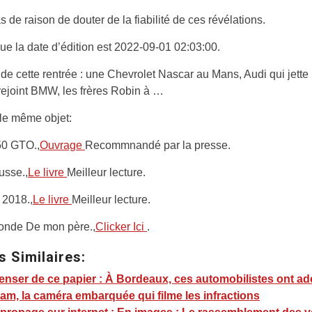
as de raison de douter de la fiabilité de ces révélations.
e la date d’édition est 2022-09-01 02:03:00.
e cette rentrée : une Chevrolet Nascar au Mans, Audi qui jette
rejoint BMW, les frères Robin à …
r le même objet:
50 GTO.,
Ouvrage
Recommnandé par la presse.
usse.,
Le livre
Meilleur lecture.
 2018.,
Le livre
Meilleur lecture.
onde De mon père.,
Clicker Ici
.
s Similaires:
nser de ce papier : À Bordeaux, ces automobilistes ont ad
m, la caméra embarquée qui filme les infractions