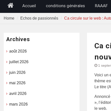
Home
Accueil
conditions générales
RAAAF
Home
Echos de passionnés
Ca circule sur le web : Au
Archives
Ca c
août 2026
nouv
juillet 2026
1 septe
juin 2026
Voici un 
thème est
mai 2026
Le titre 
avril 2026
Annoncé 
», l’édito
mars 2026
le web.