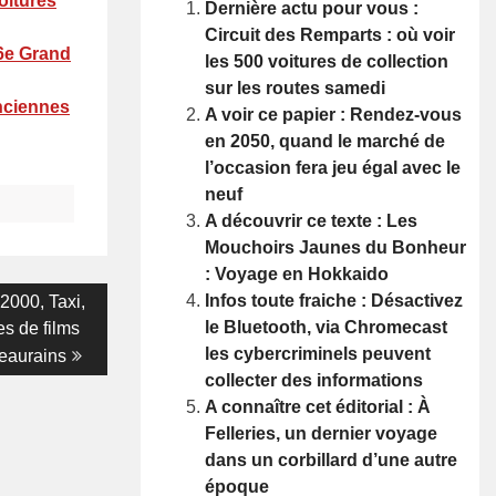
oitures
Dernière actu pour vous :
Circuit des Remparts : où voir
 6e Grand
les 500 voitures de collection
sur les routes samedi
anciennes
A voir ce papier : Rendez-vous
en 2050, quand le marché de
l’occasion fera jeu égal avec le
neuf
A découvrir ce texte : Les
Mouchoirs Jaunes du Bonheur
: Voyage en Hokkaido
Infos toute fraiche : Désactivez
K2000, Taxi,
le Bluetooth, via Chromecast
s de films
les cybercriminels peuvent
eaurains
collecter des informations
A connaître cet éditorial : À
Felleries, un dernier voyage
dans un corbillard d’une autre
époque