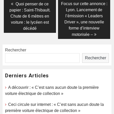
Navigation
Previous
Next
Focus sur cette annonce :
Quoi penser de ce
post:
post:
de
Lyon. Lancement de
papier : Saint-Thibault.
l’émission « Leaders
Chute de 6 mètres en
l’article
Driver », une nouvelle
voiture : le lycéen est
forme d’interview
décédé
motorisée –
Rechercher
Rechercher
Derniers Articles
A découvrir : « C’est sans aucun doute la première
voiture électrique de collection »
Ceci circule sur internet : « C’est sans aucun doute la
première voiture électrique de collection »